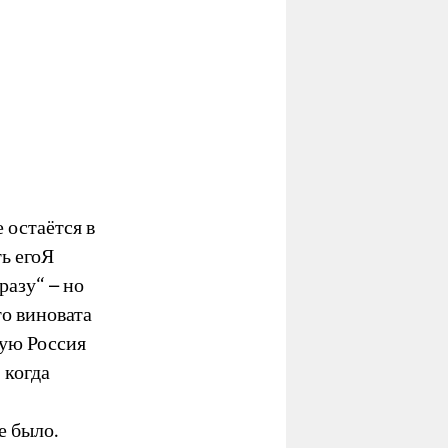
 остаётся в
ть егоЯ
разу“ – но
то виновата
рую Россия
 когда
е было.