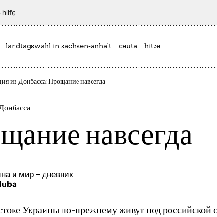
 hilfe
landtagswahl in sachsen-anhalt
ceuta
hitze
ция из Донбасса: Прощание навсегда
Донбасса
щание навсегда
на и мир – дневник
Huba
стоке Украины по-прежнему живут под российской 