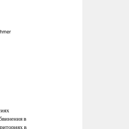
nehmer
сиях
бвинения в
риториях в