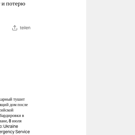
т и потерю
teilen
арный тушит
ящий дом после
сийской
бардировки в
ане, 8 июля
o: Ukraine
rgency Service