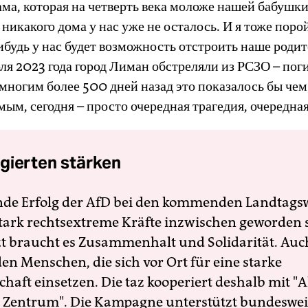
ма, которая на четверть века моложе нашей бабушки 
 никакого дома у нас уже не осталось. И я тоже поро
ибудь у нас будет возможность отстроить наше роди
ля 2023 года город Лиман обстреляли из РСЗО – пог
многим более 500 дней назад это показалось бы чем
ым, сегодня – просто очередная трагедия, очередная
gierten stärken
nde Erfolg der AfD bei den kommenden Landtags
 stark rechtsextreme Kräfte inzwischen geworden 
zt braucht es Zusammenhalt und Solidarität. Auc
en Menschen, die sich vor Ort für eine starke
schaft einsetzen. Die taz kooperiert deshalb mit "A
 Zentrum". Die Kampagne unterstützt bundesweit