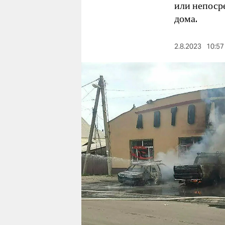
berlin
или непосре
дома.
nord
wahrheit
2.8.2023
10:57
verlag
verlag
veranstaltungen
shop
fragen & hilfe
unterstützen
abo
genossenschaft