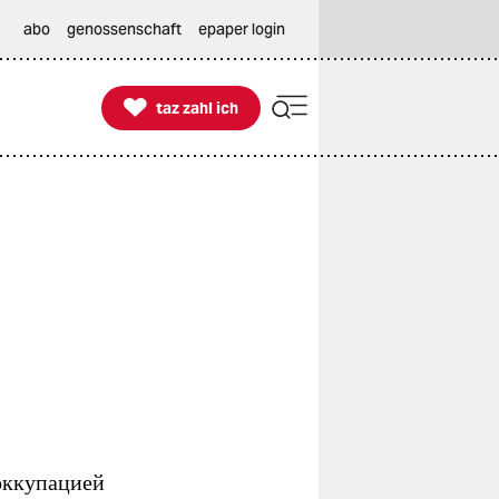
abo
genossenschaft
epaper login

taz zahl ich
taz zahl ich
оккупацией