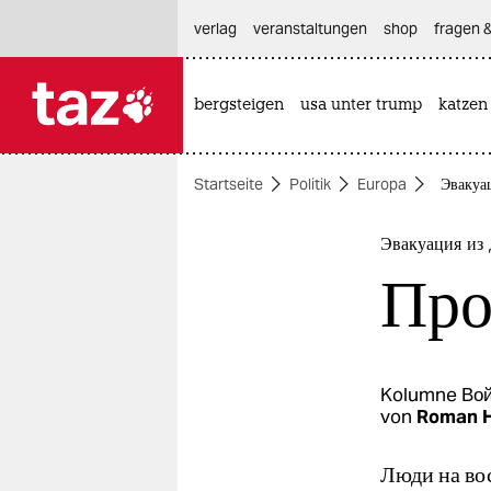
hautnavigation anspringen
hauptinhalt anspringen
footer anspringen
verlag
veranstaltungen
shop
fragen &
bergsteigen
usa unter trump
katzen

taz zahl ich
taz zahl ich
Startseite
Politik
Europa
Эвакуа
themen
politik
Эвакуация из 
Про
öko
gesellschaft
kultur
Kolumne
Вой
von
Roman 
sport
Люди на во