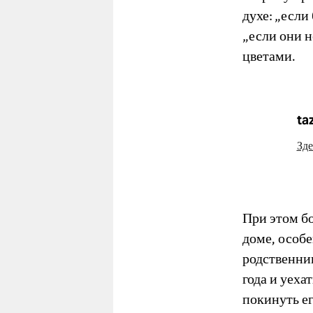
духе: „если
„если они н
цветами.
ta
Зде
При этом б
доме, особе
родственник
года и уеха
покинуть ег