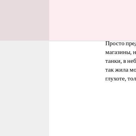
В феврале 
Лимане
, о
“радости“ –
Просто пред
магазины, н
танки, в не
так жила мо
глухоте, то