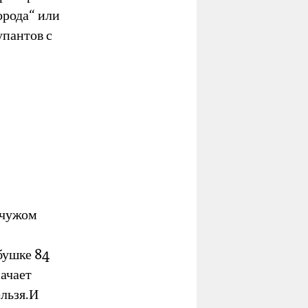
орода“ или
упантов с
 чужом
бушке 84
начает
ельзя.И