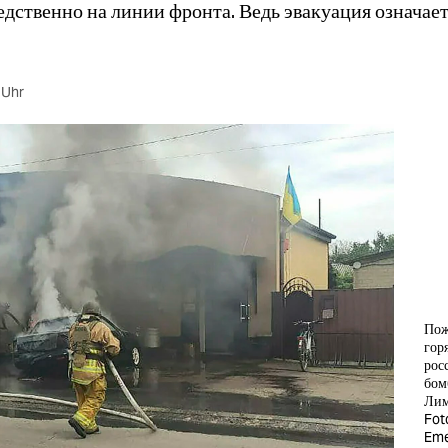
дственно на линии фронта. Ведь эвакуация означае
 Uhr
Пож
гор
рос
бом
Лим
Fot
Eme