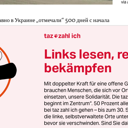
via
авно в Украине „отмечали“ 500 дней с начала
лномасштабного российского вторжения. Я тоже под
taz
zahl ich
ой дате – недавно моя бабушка была эвакуирована с

ой территории и для меня это большая радость.
Links lesen, r
bekämpfen
ieg und Frieden – ein Tagebuch
 taz glaubt an das Recht auf Information. Damit möglichst vi
Mit doppelter Kraft für eine offene G
nschen von den Auswirkungen des Kriegs in der Ukraine lese
brauchen Menschen, die sich vor O
nen, veröffentlich sie die Texte der Kolumne „Krieg und
einsetzen, unsere Solidarität. Die ta
eden“ auch auf Russisch.
Hier finden sie die Kolumne auf
beginnt im Zentrum“. 50 Prozent a
utsch
.
bei taz zahl ich gehen – bis zum 30
die linke, selbstverwaltete Orte unte
bevor sie verschwinden. Sind Sie da