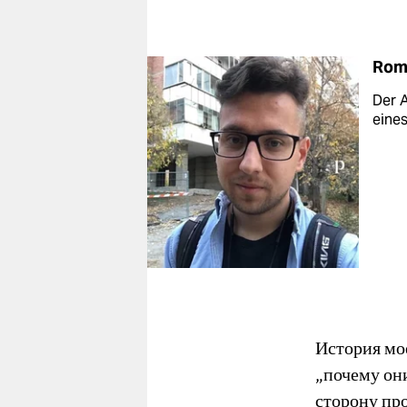
Rom
Der A
eines
История мое
„почему он
сторону пр