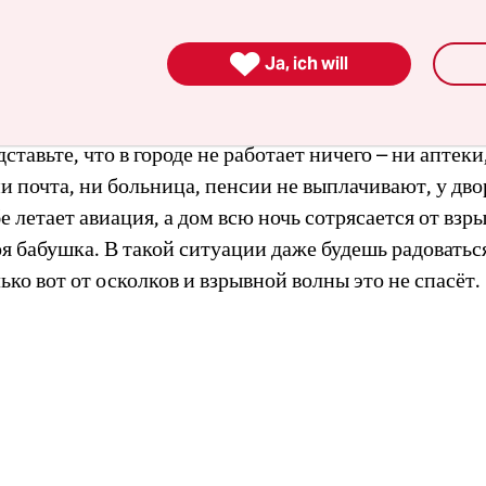
2022 года
она отказалась куда-либо уезжать из своего
ставалась в нём во время российской оккупации и поз

Ja, ich will
 в частности, провела год без электричества.
ставьте, что в городе не работает ничего – ни аптеки
и почта, ни больница, пенсии не выплачивают, у дво
бе летает авиация, а дом всю ночь сотрясается от взр
я бабушка. В такой ситуации даже будешь радоватьс
лько вот от осколков и взрывной волны это не спасёт.