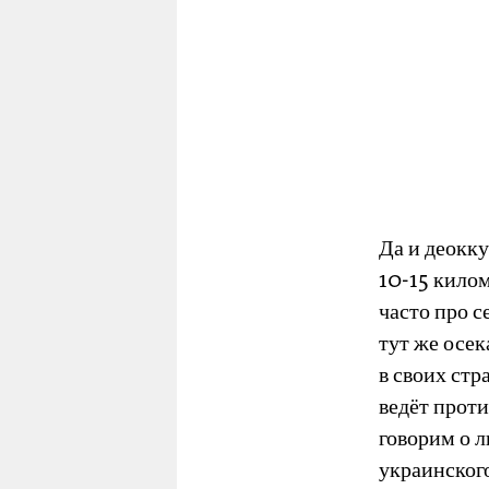
Да и деокку
10-15 килом
часто про с
тут же осек
в своих стр
ведёт проти
говорим о л
украинского