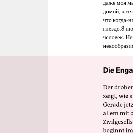
даже моя ма
домой, хотя
что когда-н
гнездо.8 ию
человек. Не
невообразим
Die Enga
Der drohe
zeigt, wie
Gerade jet
allem mit d
Zivilgesell
beginnt im