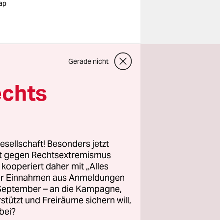
 ap
готовился к
Gerade nicht
echts
ele
esellschaft! Besonders jetzt
n
rt gegen Rechtsextremismus
z kooperiert daher mit „Alles
ller Einnahmen aus Anmeldungen
. September – an die Kampagne,
rstützt und Freiräume sichern will,
bei?