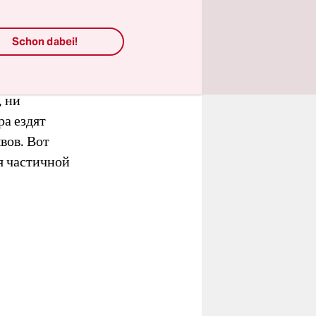
 дома в
нала все её
Schon dabei!
, ни
ра ездят
ывов. Вот
я частичной