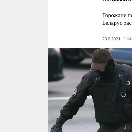
berlin
nord
Горожане по
Беларус рас
wahrheit
verlag
23.6.2021
11:4
verlag
veranstaltungen
shop
fragen & hilfe
unterstützen
abo
genossenschaft