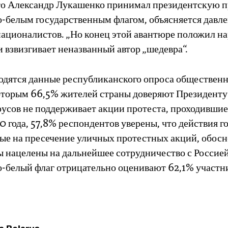
что Александр Лукашенко принимал президентскую п
о-белым государственным флагом, объясняется давл
националистов. „Но конец этой авантюре положил на
 взвизгивает неназванный автор „шедевра“.
одятся данные республиканского опроса общественн
оторым 66,5% жителей страны доверяют Президенту
усов не поддерживает акции протеста, проходившие 
0 года, 57,8% респондентов уверены, что действия г
ые на пресечение уличных протестных акций, обосн
 нацелены на дальнейшее сотрудничество с Россией
о-белый флаг отрицательно оценивают 62,1% участн