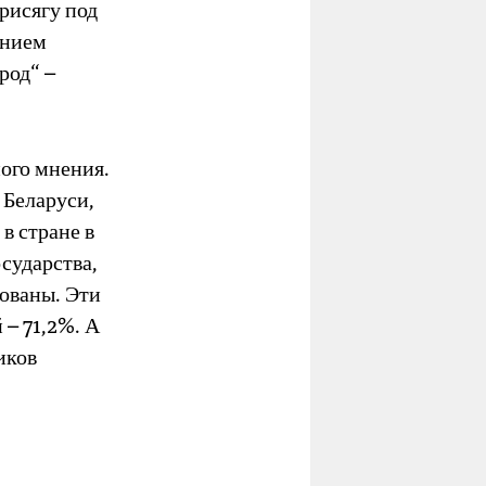
рисягу под
ением
род“ –
ого мнения.
 Беларуси,
в стране в
осударства,
ованы. Эти
 – 71,2%. А
иков