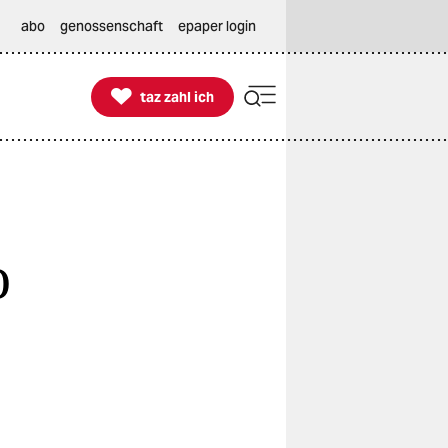
abo
genossenschaft
epaper login

taz zahl ich
taz zahl ich
о