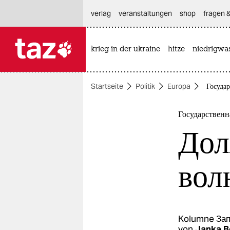
hautnavigation anspringen
hauptinhalt anspringen
footer anspringen
verlag
veranstaltungen
shop
fragen &
krieg in der ukraine
hitze
niedrigwa

taz zahl ich
taz zahl ich
Startseite
Politik
Europa
Государ
themen
politik
Государственн
Дол
öko
gesellschaft
вол
kultur
sport
Kolumne
Зап
von
Janka B