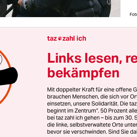
Fot
есячно минчане получают в почтовый ящик извещен
taz
zahl ich

мере платы за жилищно-коммунальные услуги. В не
зываются какие услуги были оказаны в прошлом мес
Links lesen, r
ие, водоснабжение, отопление и тому подобное. Зап
bekämpfen
надо до 25 числа следующего месяца.
эти бумаги получают все горожане, власти решили и
Mit doppelter Kraft für eine offene G
ных целях. Но не размещать телефоны полезных служ
brauchen Menschen, die sich vor O
einsetzen, unsere Solidarität. Die ta
значимую работу с населением“. Иначе говоря, на о
beginnt im Zentrum“. 50 Prozent a
ли печатать откровенную пропаганду. В апреле мы у
bei taz zahl ich gehen – bis zum 30
бело-красно-белых флагах. Оказывается, это навязы
die linke, selbstverwaltete Orte unte
и кому-то выгодный псевдоисторический миф! И под
bevor sie verschwinden. Sind Sie da