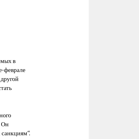
омых в
е-феврале
 другой
стать
ного
. Он
 санкциям“.