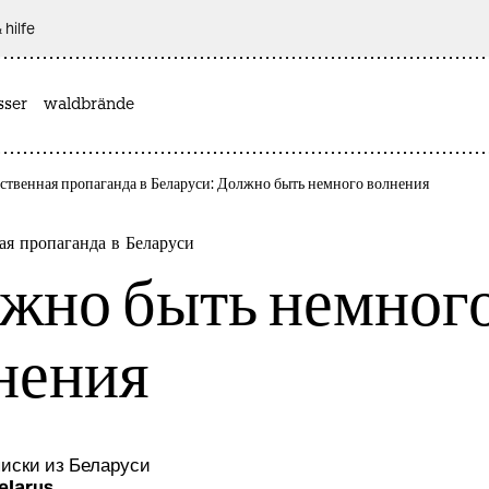
 hilfe
sser
waldbrände
ственная пропаганда в Беларуси: Должно быть немного волнения
ая пропаганда в Беларуси
жно быть немног
нения
иски из Беларуси
elarus