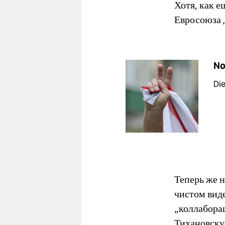
Хотя, как 
Евросоюза 
No
Die
Теперь же 
чистом виде
„коллабора
Тихановску