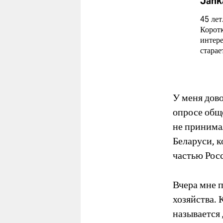
Jank
45 лет
Коротк
интере
старае
У меня дов
опросе общ
не принимал
Беларуси, к
частью Росс
Вчера мне 
хозяйства. 
называется 