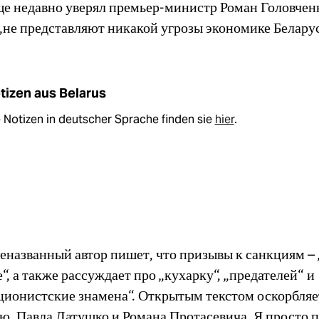
еще недавно уверял премьер-министр Роман Головчен
„не представляют никакой угрозы экономике Беларус
tizen aus Belarus
 Notizen in deutscher Sprache finden sie
hier
.
неназванный автор пишет, что призывы к санкциям –
“, а также рассуждает про „кухарку“, „предателей“ и
ционистские знамена“. Открытым текстом оскорбляе
ю, Павла Латушко и Романа Протасевича. Я просто 