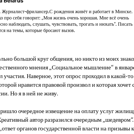
a Belarus
. Журналист-фрилансер.С рождения живёт и работает в Минске.
о про себя говорит: „Моя жизнь очень хорошая. Мне всё очень
сно наблюдать, слушать, чувствовать, трогать и нюхать“. Писать
тся на темы, которые бросают вызов.
ольно большой круг общения, но никто из моих знак
ественного мнения „Социальное мышление“ в январ
 участия. Наверное, этот опрос проходил в какой-то
оторой нравится правовой произвол и которая хочет 
ии. Но я в ней не живу.
пришло очередное извещение на оплату услуг жилищ
Креативный автор разразился очередным „шедевром“
„ответ органов государственной власти на призывы к