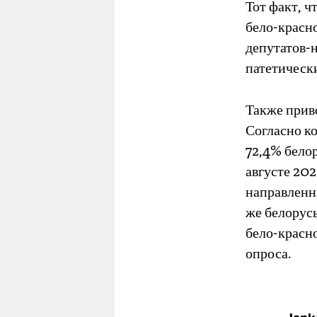
Тот факт, 
бело-красн
депутатов-
патетически
Также прив
Согласно к
72,4% белор
августе 202
направленн
же белорусы
бело-красн
опроса.