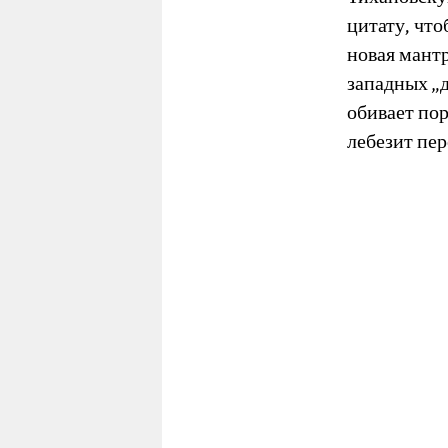
цитату, что
новая мант
западных „
обивает по
лебезит пе