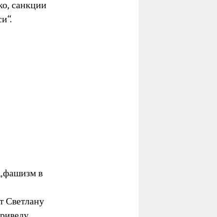
ко, санкции
и“.
 „фашизм в
т Светлану
приведу