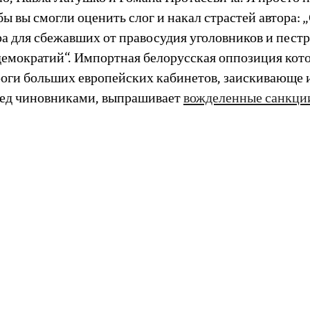
бы вы смогли оценить слог и накал страстей автора: 
ра для сбежавших от правосудия уголовников и пест
демократий“. Импортная белорусская оппозиция кот
роги больших европейских кабинетов, заискивающе 
ред чиновниками, выпрашивает
вожделенные санкци