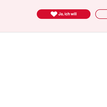
о пролито немало крови белорусов различными бан
ами и какими-то предателями и палачами.

Ja, ich will