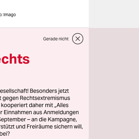
o: Imago
ия о
Gerade nicht
м
яце:
echts
латить эти
спользовать
esellschaft! Besonders jetzt
б, а вести
rt gegen Rechtsextremismus
z kooperiert daher mit „Alles
бороте этих
ller Einnahmen aus Anmeldungen
знали всю
. September – an die Kampagne,
ваемый
rstützt und Freiräume sichern will,
 этим
bei?