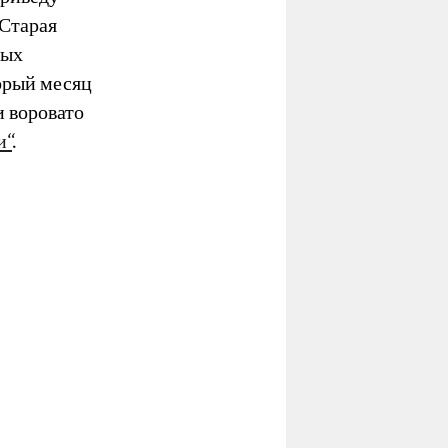
„Старая
рых
орый месяц
и воровато
и“
.