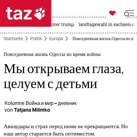

taz zahl ich
nahost-konflikt
usa unter trump
landtagswahl in sachsen-an

taz zahl ich
Startseite
Politik
Europa
Повседневная жизнь Одессы во вре
taz zahl ich
themen
Повседневная жизнь Одессы во время войны
Мы открываем глаза,
politik
целуем с детьми
öko
gesellschaft
Kolumne
Война и мир – дневник
kultur
von
Tatjana Milimko
sport
Авиаудары и страх перед ними не прекращаются. Но
наш автор старается быть оптимистом.