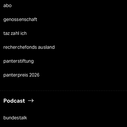
abo
genossenschaft
taz zahl ich
recherchefonds ausland
panterstiftung
panterpreis 2026
Podcast
bundestalk