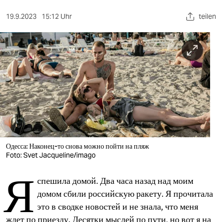
berlin
19.9.2023
15:12 Uhr
teilen
nord
wahrheit
verlag
verlag
veranstaltungen
shop
fragen & hilfe
Одесса: Наконец-то снова можно пойти на пляж
Foto: Svet Jacqueline/imago
unterstützen
Я
спешила домой. Два часа назад над моим
abo
домом сбили российскую ракету. Я прочитала
genossenschaft
это в сводке новостей и не знала, что меня
ждет по приезду. Десятки мыслей по пути, но вот я на