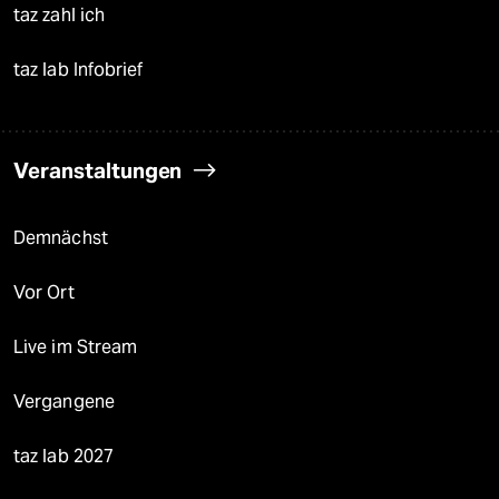
taz zahl ich
taz lab Infobrief
Veranstaltungen
Demnächst
Vor Ort
Live im Stream
Vergangene
taz lab 2027