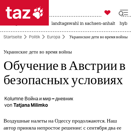

taz zahl ich
niedrigwasser
rente
landtagswahl in sachsen-anhalt
hybri

taz zahl ich
Startseite
Politik
Europa
Украинские дети во время войны: 
taz zahl ich
themen
Украинские дети во время войны
Обучение в Австрии в
politik
безопасных условиях
öko
gesellschaft
Kolumne
Война и мир – дневник
kultur
von
Tatjana Milimko
sport
Воздушные налеты на Одессу продолжаются. Наш
автор приняла непростое решение: с сентября два ее