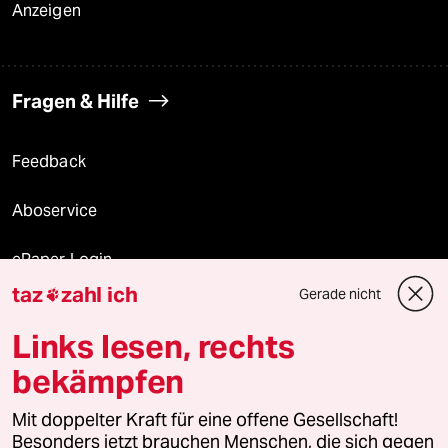
Anzeigen
Fragen & Hilfe
Feedback
Aboservice
ePaper Login
taz
zahl ich
Gerade nicht

Downloads für Abonnierende
Links lesen, rechts
bekämpfen
© 2026 taz Verlags und Vertriebs GmbH
Mit doppelter Kraft für eine offene Gesellschaft!
Alle Rechte vorbehalten. Bei rechtlichen Fragen oder für Genehmigungen
wenden Sie sich bitte an
lizenzen@taz.de
Besonders jetzt brauchen Menschen, die sich gegen