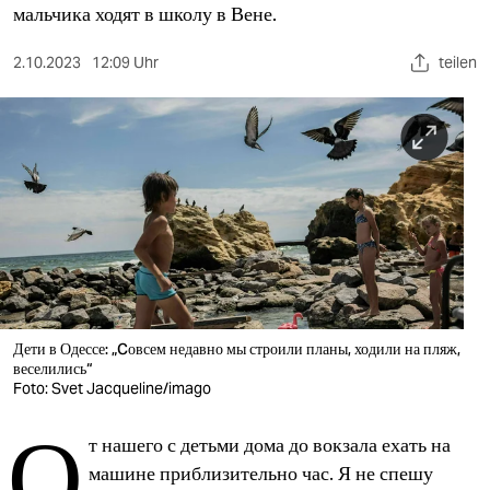
berlin
мальчика ходят в школу в Вене.
nord
2.10.2023
12:09 Uhr
teilen
wahrheit
verlag
verlag
veranstaltungen
shop
fragen & hilfe
Дети в Одессе: „Cовсем недавно мы строили планы, ходили на пляж,
unterstützen
веселились“
Foto: Svet Jacqueline/imago
abo
О
т нашего с детьми дома до вокзала ехать на
genossenschaft
машине приблизительно час. Я не спешу