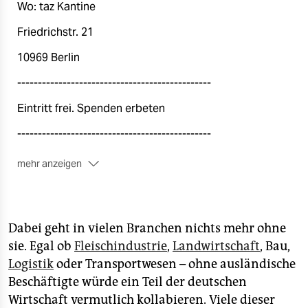
Wo: taz Kantine
Friedrichstr. 21
10969 Berlin
-----------------------------------------------
Eintritt frei. Spenden erbeten
-----------------------------------------------
mehr anzeigen
Ticketreservierung erforderlich
Die Teilnahme ist nur mit einem im Voraus gebuchten
Ticket möglich. Wir bitten Sie daher um eine
Dabei geht in vielen Branchen nichts mehr ohne
Anmeldung über das unten aufgeführte Ticket-Portal.
sie. Egal ob
Fleischindustrie
,
Landwirtschaft
, Bau,
Die Plätze sind begrenzt, der Eintritt ist kostenlos.
Logistik
oder Transportwesen – ohne ausländische
Die Kantinenveranstaltung wird live auf
YouTube
Beschäftigte würde ein Teil der deutschen
gestreamt.
Wirtschaft vermutlich kollabieren. Viele dieser