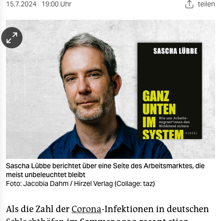
berlin
15.7.2024
19:00 Uhr
teilen
nord
wahrheit
verlag
verlag
veranstaltungen
shop
fragen & hilfe
unterstützen
Sascha Lübbe berichtet über eine Seite des Arbeitsmarktes, die
meist unbeleuchtet bleibt
Foto: Jacobia Dahm / Hirzel Verlag (Collage: taz)
abo
genossenschaft
Als die Zahl der
Corona
-Infektionen in deutschen