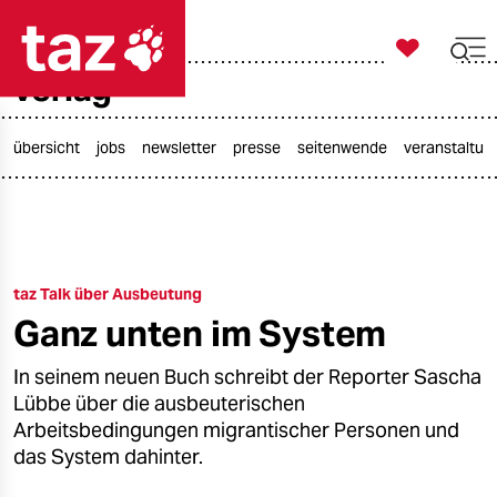

taz zahl ich
verlag

taz zahl ich
taz zahl ich
übersicht
jobs
newsletter
presse
seitenwende
veranstaltun
themen
politik
taz Talk über Ausbeutung
öko
Ganz unten im System
gesellschaft
In seinem neuen Buch schreibt der Reporter Sascha
kultur
Lübbe über die ausbeuterischen
Arbeitsbedingungen migrantischer Personen und
sport
das System dahinter.