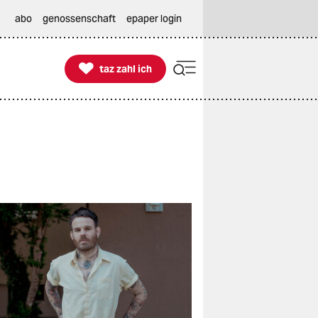
abo
genossenschaft
epaper login

taz zahl ich
taz zahl ich