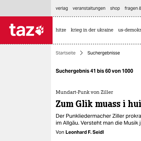
hautnavigation anspringen
hauptinhalt anspringen
footer anspringen
verlag
veranstaltungen
shop
fragen &
hitze
krieg in der ukraine
us-demokr

taz zahl ich
taz zahl ich
Startseite
Suchergebnisse
themen
politik
Suchergebnis 41 bis 60 von 1000
öko
Mundart-Punk von Ziller
gesellschaft
Zum Glik muass i hui
kultur
Der Punkliedermacher Ziller prokra
im Allgäu. Versteht man die Musik
sport
Von
Leonhard F. Seidl