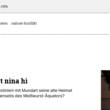
 hilfe
aten
nahost-konflikt
t nina hi
stiniert mit Mundart seine alte Heimat
 jenseits des Weißwurst-Äquators?