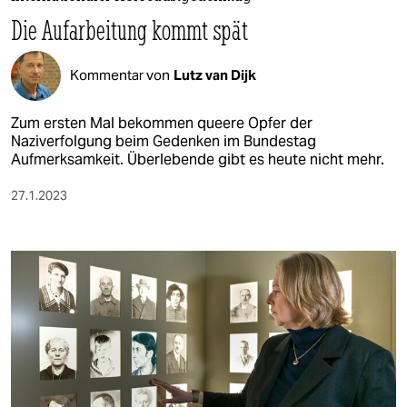
berlin
Die Aufarbeitung kommt spät
nord
Kommentar von
Lutz van Dijk
wahrheit
verlag
Zum ersten Mal bekommen queere Opfer der
Naziverfolgung beim Gedenken im Bundestag
Aufmerksamkeit. Überlebende gibt es heute nicht mehr.
verlag
veranstaltungen
27.1.2023
shop
fragen & hilfe
unterstützen
abo
genossenschaft