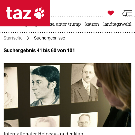

taz zahl ich
hitze
bergsteigen
usa unter trump
katzen
landtagswahl i

taz zahl ich
Startseite
Suchergebnisse
taz zahl ich
Suchergebnis 41 bis 60 von 101
themen
politik
öko
gesellschaft
kultur
sport
Internationaler Holocaustgedenktag