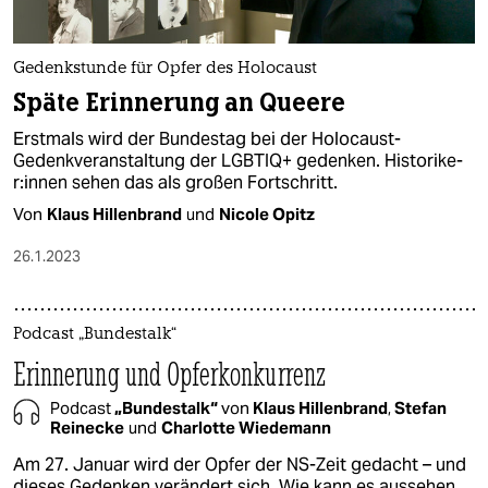
epaper login
Gedenkstunde für Opfer des Holocaust
Späte Erinnerung an Queere
Erstmals wird der Bundestag bei der Holocaust-
Gedenkveranstaltung der LGBTIQ+ gedenken. His­to­ri­ke­
r:in­nen sehen das als großen Fortschritt.
Von
Klaus Hillenbrand
und
Nicole Opitz
26.1.2023
Podcast „Bundestalk“
Erinnerung und Opferkonkurrenz
Podcast
„Bundestalk“
von
Klaus Hillenbrand
,
Stefan
Reinecke
und
Charlotte Wiedemann
Am 27. Januar wird der Opfer der NS-Zeit gedacht – und
dieses Gedenken verändert sich. Wie kann es aussehen