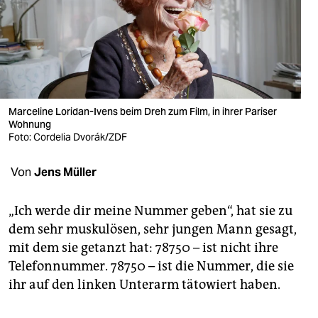
berlin
nord
wahrheit
verlag
Marceline Loridan-Ivens beim Dreh zum Film, in ihrer Pariser
verlag
Wohnung
Foto: Cordelia Dvorák/ZDF
veranstaltungen
Von
Jens Müller
shop
fragen & hilfe
„Ich werde dir meine Nummer geben“, hat sie zu
dem sehr muskulösen, sehr jungen Mann gesagt,
unterstützen
mit dem sie getanzt hat: 78750 – ist nicht ihre
abo
Telefonnummer. 78750 – ist die Nummer, die sie
ihr auf den linken Unterarm tätowiert haben.
genossenschaft