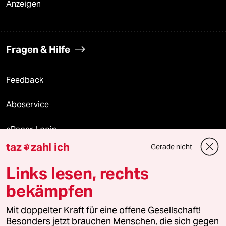
Anzeigen
Fragen & Hilfe
Feedback
Aboservice
ePaper Login
taz
zahl ich
Gerade nicht

Downloads für Abonnierende
Links lesen, rechts
bekämpfen
© 2026 taz Verlags und Vertriebs GmbH
Mit doppelter Kraft für eine offene Gesellschaft!
Alle Rechte vorbehalten. Bei rechtlichen Fragen oder für Genehmigungen
wenden Sie sich bitte an
lizenzen@taz.de
Besonders jetzt brauchen Menschen, die sich gegen