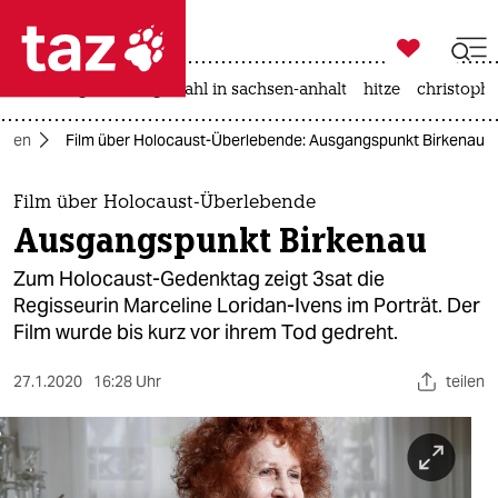

taz zahl ich
iran-krieg
landtagswahl in sachsen-anhalt
hitze
christophe

taz zahl ich
dien
Film über Holocaust-Überlebende: Ausgangspunkt Birkenau
taz zahl ich
themen
Film über Holocaust-Überlebende
Ausgangspunkt Birkenau
politik
Zum Holocaust-Gedenktag zeigt 3sat die
öko
Regisseurin Marceline Loridan-Ivens im Porträt. Der
Film wurde bis kurz vor ihrem Tod gedreht.
gesellschaft
27.1.2020
16:28 Uhr
teilen
kultur
sport