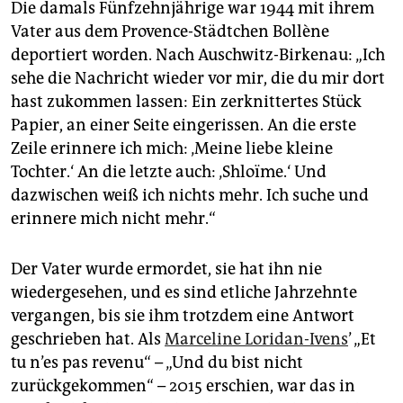
epaper login
Die damals Fünfzehnjährige war 1944 mit ihrem
Vater aus dem Provence-Städtchen Bollène
deportiert worden. Nach Auschwitz-Birkenau: „Ich
sehe die Nachricht wieder vor mir, die du mir dort
hast zukommen lassen: Ein zerknittertes Stück
Papier, an einer Seite eingerissen. An die erste
Zeile erinnere ich mich: ‚Meine liebe kleine
Tochter.‘ An die letzte auch: ‚Shloïme.‘ Und
dazwischen weiß ich nichts mehr. Ich suche und
erinnere mich nicht mehr.“
Der Vater wurde ermordet, sie hat ihn nie
wiedergesehen, und es sind etliche Jahrzehnte
vergangen, bis sie ihm trotzdem eine Antwort
geschrieben hat. Als
Marceline Loridan-Ivens
’ „Et
tu n’es pas revenu“ – „Und du bist nicht
zurückgekommen“ – 2015 erschien, war das in