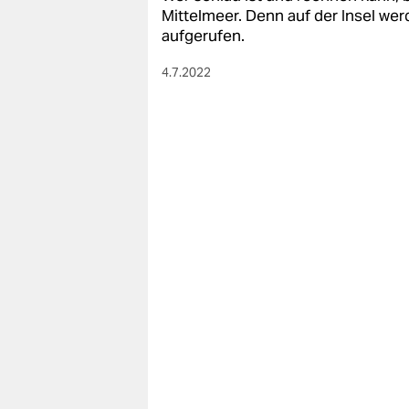
berlin
Mittelmeer. Denn auf der Insel we
aufgerufen.
nord
4.7.2022
wahrheit
verlag
verlag
veranstaltungen
shop
fragen & hilfe
unterstützen
abo
genossenschaft