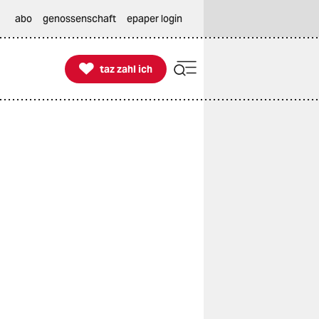
abo
genossenschaft
epaper login

taz zahl ich
taz zahl ich