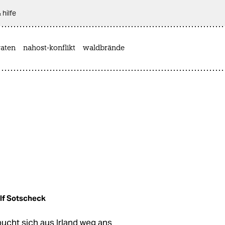
 hilfe
aten
nahost-konflikt
waldbrände
lf Sotscheck
ucht sich aus Irland weg ans