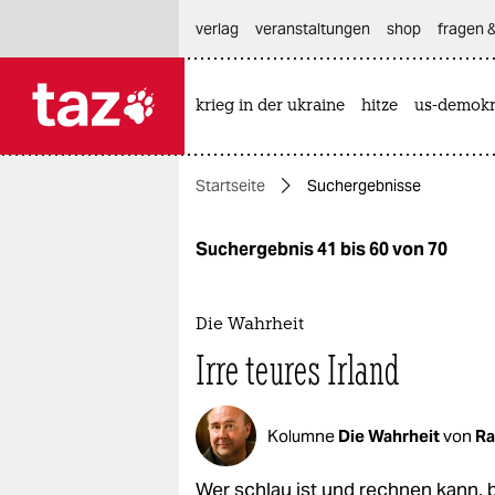
hautnavigation anspringen
hauptinhalt anspringen
footer anspringen
verlag
veranstaltungen
shop
fragen &
krieg in der ukraine
hitze
us-demokr

taz zahl ich
taz zahl ich
Startseite
Suchergebnisse
themen
politik
Suchergebnis 41 bis 60 von 70
öko
Die Wahrheit
gesellschaft
Irre teures Irland
kultur
Kolumne
Die Wahrheit
von
Ra
sport
Wer schlau ist und rechnen kann, b