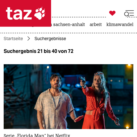

taz zahl ich
hitze
landtagswahl in sachsen-anhalt
arbeit
klimawandel

taz zahl ich
Startseite
Suchergebnisse
taz zahl ich
Suchergebnis 21 bis 40 von 72
themen
politik
öko
gesellschaft
kultur
sport
Serie „Florida Man“ bei Netflix