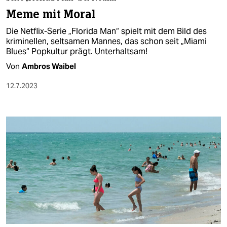
berlin
Meme mit Moral
nord
Die Netflix-Serie „Florida Man“ spielt mit dem Bild des
kriminellen, seltsamen Mannes, das schon seit „Miami
wahrheit
Blues“ Popkultur prägt. Unterhaltsam!
Von
Ambros Waibel
verlag
12.7.2023
verlag
veranstaltungen
shop
fragen & hilfe
unterstützen
abo
genossenschaft