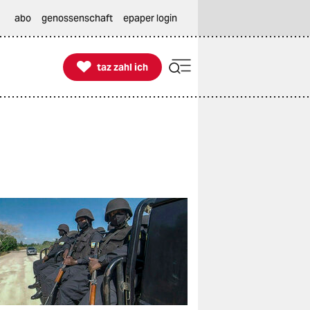
abo
genossenschaft
epaper login

taz zahl ich
taz zahl ich