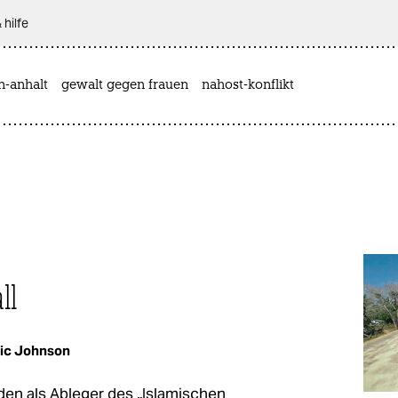
 hilfe
n-anhalt
gewalt gegen frauen
nahost-konflikt
ll
ic Johnson
den als Ableger des „Islamischen