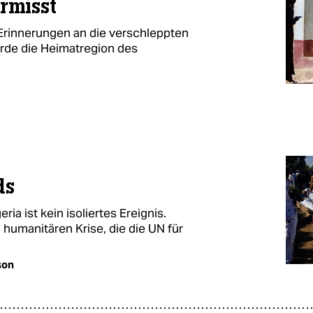
rmisst
t Erinnerungen an die verschleppten
rde die Heimatregion des
ds
ia ist kein isoliertes Ereignis.
 humanitären Krise, die die UN für
son