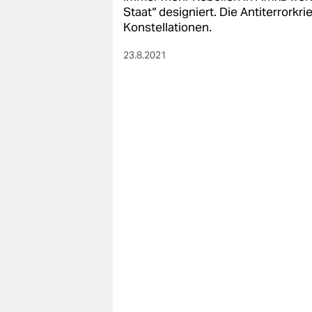
berlin
Staat“ designiert. Die Antiterrork
Konstellationen.
nord
23.8.2021
wahrheit
verlag
verlag
veranstaltungen
shop
fragen & hilfe
unterstützen
abo
genossenschaft