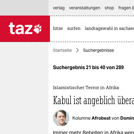
hautnavigation anspringen
hauptinhalt anspringen
footer anspringen
verlag
veranstaltungen
shop
fragen &
hitze
surfen
landtagswahl in sachse

taz zahl ich
taz zahl ich
Startseite
Suchergebnisse
themen
politik
Suchergebnis 21 bis 40 von 289
öko
Islamistischer Terror in Afrika
gesellschaft
Kabul ist angeblich übera
kultur
Kolumne
Afrobeat
von
Domin
sport
Immer mehr Rebellen in Afrika wer