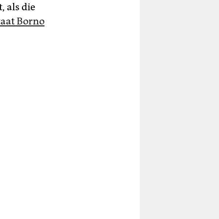
 als die
taat Borno