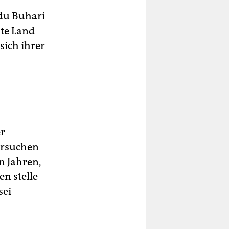
du Buhari
mte Land
sich ihrer
er
versuchen
n Jahren,
n stelle
sei