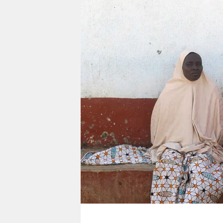
berlin
nord
wahrheit
verlag
verlag
veranstaltungen
shop
fragen & hilfe
unterstützen
abo
genossenschaft