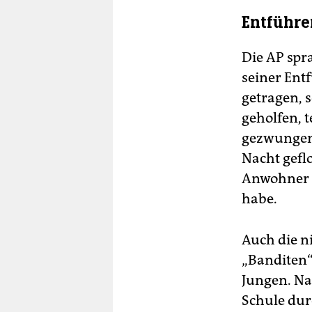
Entführe
Die AP spr
seiner Ent
getragen, 
geholfen, t
gezwungen,
Nacht gefl
Anwohner i
habe.
Auch die n
„Banditen“
Jungen. Na
Schule dur