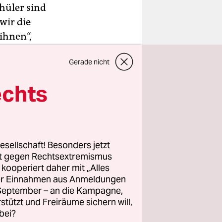
hüler sind
wir die
ihnen“,
Donnerstag
Gerade nicht
echts
 übergeben
 Freitag
e mit ihren
hlte, gab
esellschaft! Besonders jetzt
rt gegen Rechtsextremismus
z kooperiert daher mit „Alles
ller Einnahmen aus Anmeldungen
. September – an die Kampagne,
rstützt und Freiräume sichern will,
bei?