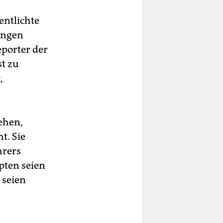
entlichte
ungen
eporter der
t zu
,
ehen,
t. Sie
hrers
pten seien
 seien