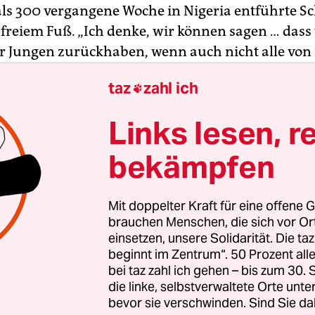
ls 300 vergangene Woche in Nigeria entführte Sc
 freiem Fuß. „Ich denke, wir können sagen … dass 
r Jungen zurückhaben, wenn auch nicht alle von 
Gouverneur des betroffenen Staates Katsina am 
taz
zahl ich

ernsehen.
Links lesen, r
ndele es sich um 344 Schüler, die den Behörden
en, so Aminu Bello Masari. Die Jungen sollten am
bekämpfen
h untersucht werden und dann werde geplant, si
usammenzuführen. Ob die Regierung Lösegeld za
Mit doppelter Kraft für eine offene G
ht bekannt.
brauchen Menschen, die sich vor O
einsetzen, unsere Solidarität. Die ta
beginnt im Zentrum“. 50 Prozent a
bei taz zahl ich gehen – bis zum 30
die linke, selbstverwaltete Orte unte
bevor sie verschwinden. Sind Sie da