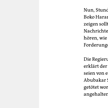
Nun, Stund
Boko Haram
zeigen sol
Nachrichte
hören, wie
Forderunge
Die Regier
erklärt der
seien von 
Abubakar S
getötet wo
angehalten