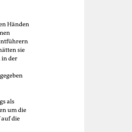
den Händen
rmen
 Entführern
hätten sie
 in der
n
 gegeben
gs als
gen um die
auf die