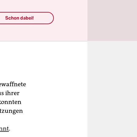
Schon dabei!
ewaffnete
s ihrer
 konnten
ätzungen
nnt
.