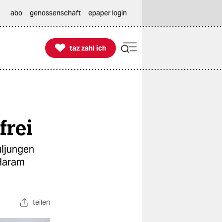
abo
genossenschaft
epaper login

taz zahl ich
taz zahl ich
frei
uljungen
 Haram
teilen