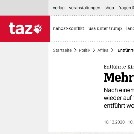
hautnavigation anspringen
hauptinhalt anspringen
footer anspringen
verlag
veranstaltungen
shop
fragen &
nahost-konflikt
usa unter trump
lan

taz zahl ich
taz zahl ich
Startseite
Politik
Afrika
Entführt
themen
politik
Entführte Ki
Mehr 
öko
Nach einem
gesellschaft
wieder auf
entführt w
kultur
sport
18.12.2020
10: