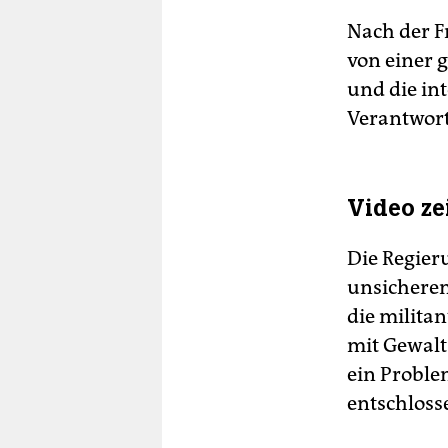
Nach der 
von einer 
und die in
Verantwort
Video ze
Die Regier
unsicheren
die milita
mit Gewalt
ein Proble
entschloss