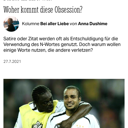
berlin
Woher kommt diese Obsession?
nord
Kolumne
Bei aller Liebe
von
Anna Dushime
wahrheit
verlag
Satire oder Zitat werden oft als Entschuldigung für die
Verwendung des N-Wortes genutzt. Doch warum wollen
einige Worte nutzen, die andere verletzen?
verlag
veranstaltungen
27.7.2021
shop
fragen & hilfe
unterstützen
abo
genossenschaft