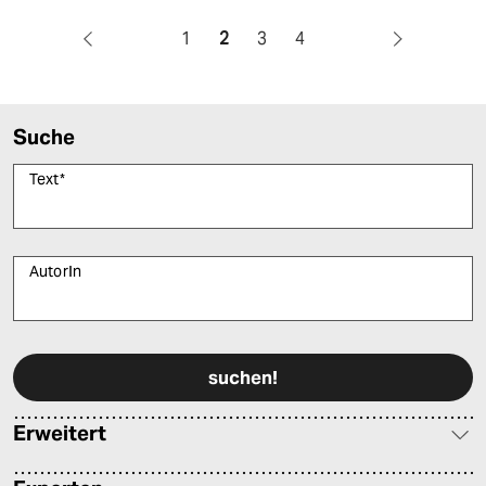
1
2
3
4
Suche
Text
*
AutorIn
Bitte füllen Sie alle Pflichtfelder (*) aus, um fortfahren zu können.
Erweitert