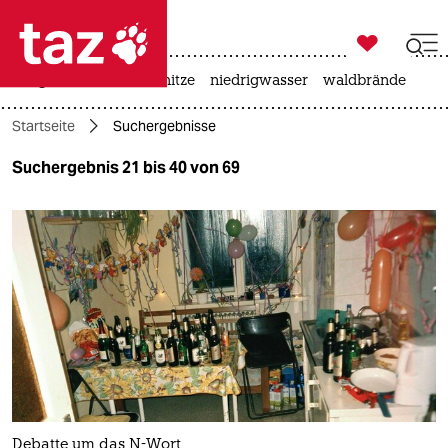

taz zahl ich
krieg in der ukraine
hitze
niedrigwasser
waldbrände

taz zahl ich
Startseite
Suchergebnisse
taz zahl ich
Suchergebnis 21 bis 40 von 69
themen
politik
öko
gesellschaft
kultur
sport
Debatte um das N-Wort