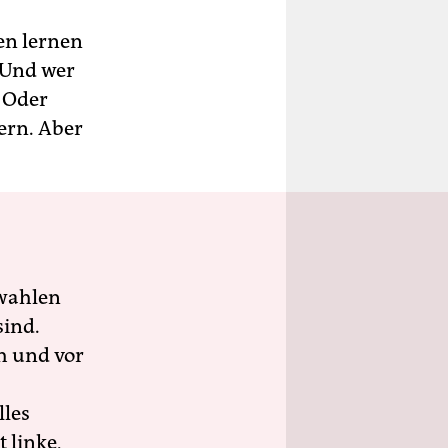
gen lernen
. Und wer
 Oder
ern. Aber
wahlen
sind.
h und vor
lles
 linke,