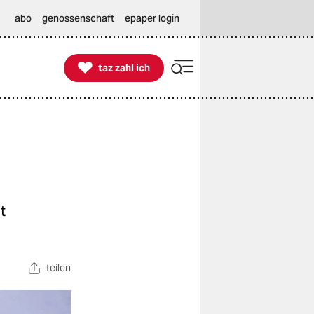
abo
genossenschaft
epaper login

taz zahl ich
taz zahl ich
t
teilen