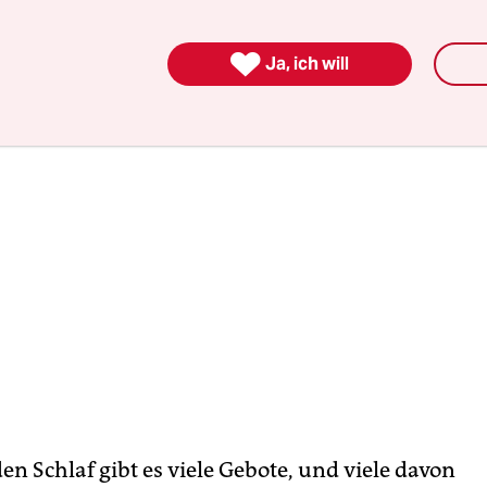
keit zu steigern. Eines dieser Themen ist der Sch

Ja, ich will
n Schlaf gibt es viele Gebote, und viele davon