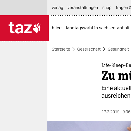
hautnavigation anspringen
hauptinhalt anspringen
footer anspringen
verlag
veranstaltungen
shop
fragen &
hitze
landtagswahl in sachsen-anhalt

taz zahl ich
taz zahl ich
Startseite
Gesellschaft
Gesundheit
themen
politik
Life-Sleep-B
Zu m
öko
Eine aktue
gesellschaft
ausreichen
kultur
17.2.2019
9:36
sport