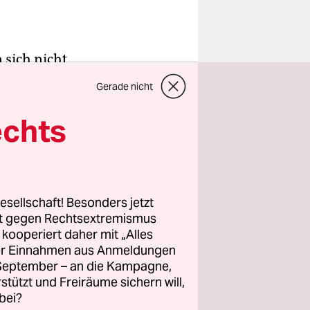
 sich nicht
n scheint
Gerade nicht
uf
Markus
eine
echts
escheid.
 Ozeane),
esellschaft! Besonders jetzt
rt gegen Rechtsextremismus
den, sich
z kooperiert daher mit „Alles
 (Beispiel:
ller Einnahmen aus Anmeldungen
, über die
. September – an die Kampagne,
t jede
rstützt und Freiräume sichern will,
bei?