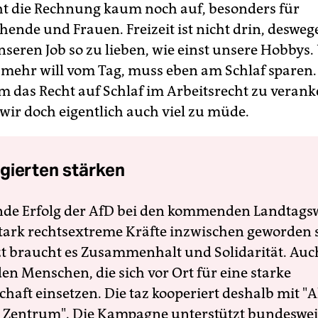
ht die Rechnung kaum noch auf, besonders für
hende und Frauen. Freizeit ist nicht drin, deswe
nseren Job so zu lieben, wie einst unsere Hobbys
mehr will vom Tag, muss eben am Schlaf sparen.
um das Recht auf Schlaf im Arbeitsrecht zu verank
 wir doch eigentlich auch viel zu müde.
gierten stärken
nde Erfolg der AfD bei den kommenden Landtags
 stark rechtsextreme Kräfte inzwischen geworden 
zt braucht es Zusammenhalt und Solidarität. Auc
en Menschen, die sich vor Ort für eine starke
schaft einsetzen. Die taz kooperiert deshalb mit "A
 Zentrum". Die Kampagne unterstützt bundesweit