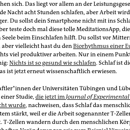
en sich. Das liegt vor allem an der Leistungsgese
ede Nacht acht Stunden schlafen, aber Arbeit wird
ger. Du sollst dein Smartphone nicht mit ins Sch
er teste doch mal diese tolle MeditationsApp, die
 Seele beim Einschlafen hilft. Du sollst vor Mitte
 aber vielleicht hast du den
Biorhythmus einer E
hts viel produktiver arbeiten. Nur in einem Punk
nig:
Nichts ist so gesund wie schlafen
. Schlaf ist d
s ist jetzt erneut wissenschaftlich erwiesen.
ftler*innen der Universitäten Tübingen und Lüb
 einer Studie,
die jetzt im
Journal of Experimental
icht wurde
, nachweisen, dass Schlaf das menschli
m stärkt, weil er die Arbeit sogenannter T-Zelle
t. T-Zellen wandern durch den menschlichen Kö