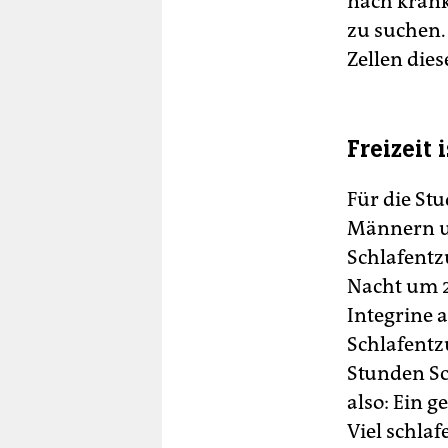
nach krank
zu suchen.
Zellen dies
Freizeit 
Für die St
Männern un
Schlafentz
Nacht um 
Integrine a
Schlafentz
Stunden Sc
also: Ein 
Viel schla