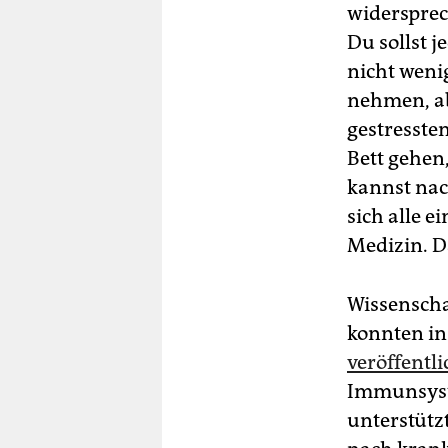
widersprech
Du sollst j
nicht weni
nehmen, ab
gestressten
Bett gehen,
kannst nac
sich alle ei
Medizin. Da
Wissenscha
konnten in
veröffentl
Immunsyste
unterstütz