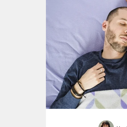
berlin
nord
wahrheit
verlag
verlag
veranstaltungen
shop
fragen & hilfe
unterstützen
abo
genossenschaft