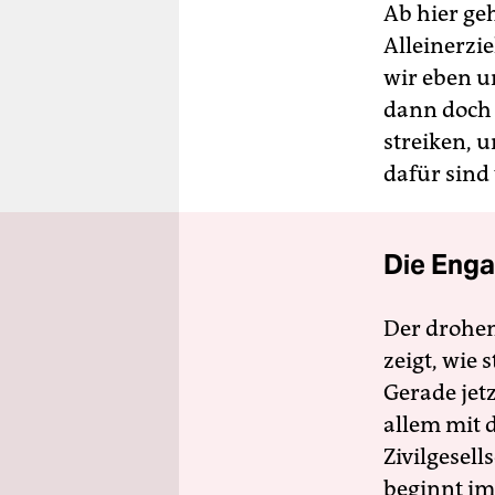
Ab hier ge
Alleinerzie
wir eben u
dann doch 
streiken, 
dafür sind
Die Enga
Der drohe
zeigt, wie
Gerade jet
allem mit d
Zivilgesell
beginnt im