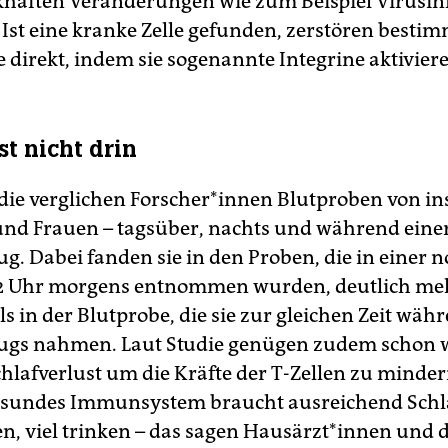
haften Veränderungen wie zum Beispiel Virusin
 Ist eine kranke Zelle gefunden, zerstören bestim
e direkt, indem sie sogenannte Integrine aktivier
ist nicht drin
udie verglichen For­scher*innen Blutproben von i
d Frauen – tagsüber, nachts und während einer
ug. Dabei fanden sie in den Proben, die in einer
2 Uhr morgens entnommen wurden, deutlich me
ls in der Blutprobe, die sie zur gleichen Zeit wäh
ugs nahmen. Laut Studie genügen zudem schon 
hlafverlust um die Kräfte der T-Zellen zu minde
gesundes Immunsystem braucht ausreichend Schla
fen, viel trinken – das sagen Hausärzt*innen und 