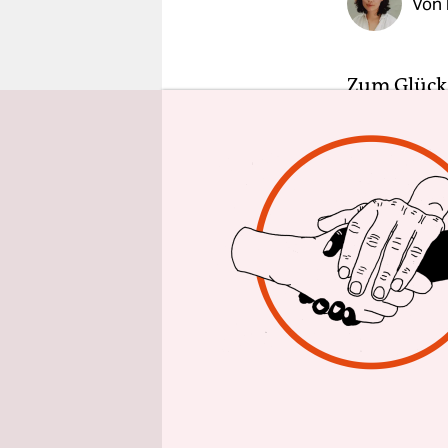
Von
epaper login
Zum Glück 
so einfach 
wieder die 
Söders In
Studien, es 
Über ander
Manchmal, w
manchmal a
nicht weit
Rassismus)
wir alles M
Überzeugun