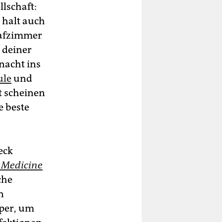
llschaft:
 halt auch
lafzimmer
 deiner
rnacht ins
ule
und
t scheinen
ie beste
eck
 Medicine
che
n
rper, um