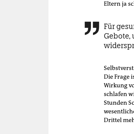
Eltern ja s
Für gesu

Gebote, 
widerspr
Selbstverst
Die Frage 
Wirkung von
schlafen w
Stunden Sc
wesentliche
Drittel meh