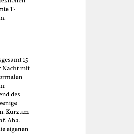
fektionen
mte T-
en.
nsgesamt 15
 Nacht mit
 normalen
hr
rend des
wenige
rn. Kurzum
f. Aha.
die eigenen