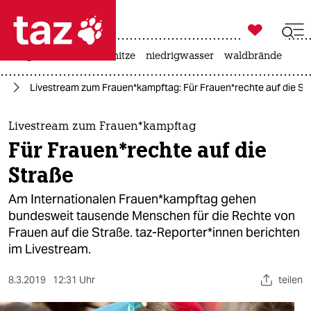

taz zahl ich
krieg in der ukraine
hitze
niedrigwasser
waldbrände

taz zahl ich
nd
Livestream zum Frauen*kampftag: Für Frauen*rechte auf die St
taz zahl ich
themen
Livestream zum Frauen*kampftag
Für Frauen*rechte auf die
politik
Straße
öko
Am Internationalen Frauen*kampftag gehen
bundesweit tausende Menschen für die Rechte von
gesellschaft
Frauen auf die Straße. taz-Reporter*innen berichten
im Livestream.
kultur
sport
8.3.2019
12:31 Uhr
teilen