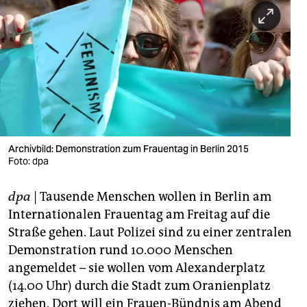
berlin
nord
wahrheit
verlag
verlag
veranstaltungen
Archivbild: Demonstration zum Frauentag in Berlin 2015
Foto: dpa
shop
dpa
| Tausende Menschen wollen in Berlin am
fragen & hilfe
Internationalen Frauentag am Freitag auf die
unterstützen
Straße gehen. Laut Polizei sind zu einer zentralen
Demonstration rund 10.000 Menschen
abo
angemeldet – sie wollen vom Alexanderplatz
genossenschaft
(14.00 Uhr) durch die Stadt zum Oranienplatz
ziehen. Dort will ein Frauen-Bündnis am Abend