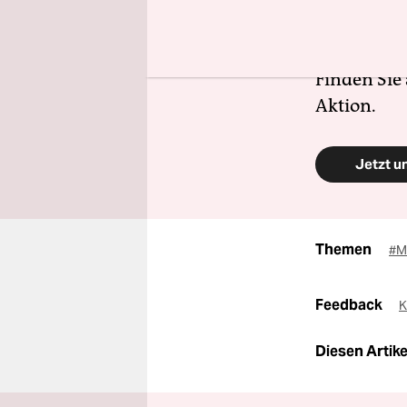
selbstverw
Schutz und 
zugänglich
Finden Sie
Aktion.
Jetzt u
Themen
#M
Feedback
K
Diesen Artikel