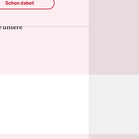
ür deren
Schon dabei!
n, frei
ngagement.
e unsere