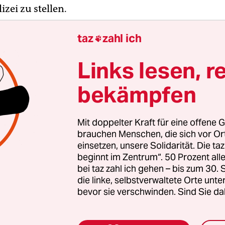
izei zu stellen.
taz
zahl ich
 Mutter kam ihm zuvor: Sie hatte den Berichten z

ten Tat die Behörden alarmiert, weil sie wegen de
Links lesen, r
onsvorräte ihres Sohnes beunruhigt war. (
dpa
)
bekämpfen
gierten stärken
Mit doppelter Kraft für eine offene G
brauchen Menschen, die sich vor O
nde Erfolg der AfD bei den kommenden Landtags
einsetzen, unsere Solidarität. Die ta
 stark rechtsextreme Kräfte inzwischen geworden 
beginnt im Zentrum“. 50 Prozent a
zt braucht es Zusammenhalt und Solidarität. Auc
bei taz zahl ich gehen – bis zum 30
die linke, selbstverwaltete Orte unte
en Menschen, die sich vor Ort für eine starke
bevor sie verschwinden. Sind Sie da
schaft einsetzen. Die taz kooperiert deshalb mit "A
 Zentrum". Die Kampagne unterstützt bundesweit