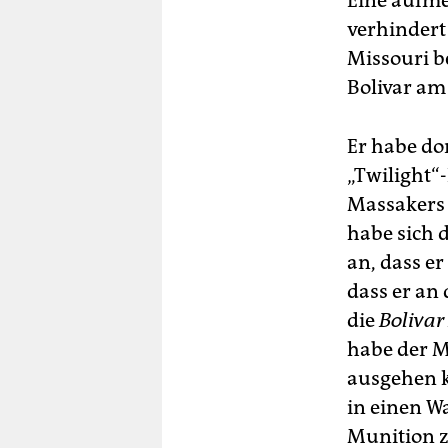
Eine aufme
berlin
verhindert
nord
Missouri b
Bolivar am
wahrheit
verlag
Er habe dor
„Twilight“
verlag
Massakers 
veranstaltungen
habe sich 
shop
an, dass er
dass er an
fragen & hilfe
die
Bolivar
unterstützen
habe der M
abo
ausgehen k
in einen W
genossenschaft
Munition z