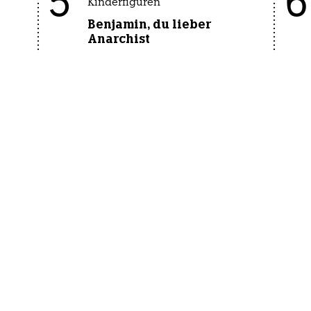
5
6
Kinderfiguren
Benjamin, du lieber
Anarchist