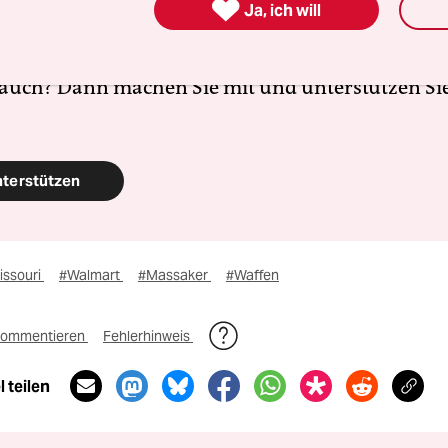
altete Orte und baut einen solidarischen Fonds f

Ja, ich will
Erhalt auf. Eine offene Gesellschaft braucht gute
en Journalismus – und zivilgesellschaftliches E
 auch? Dann machen Sie mit und unterstützen Si
nterstützen
issouri
#Walmart
#Massaker
#Waffen
ommentieren
Fehlerhinweis
 teilen