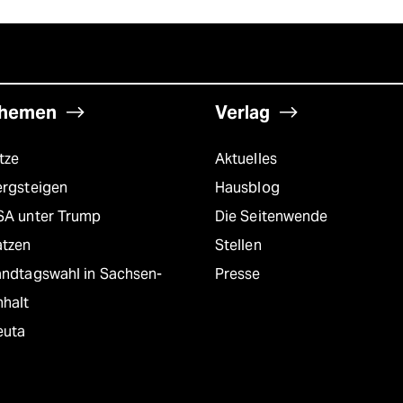
hemen
Verlag
tze
Aktuelles
ergsteigen
Hausblog
SA unter Trump
Die Seitenwende
atzen
Stellen
andtagswahl in Sachsen-
Presse
nhalt
euta