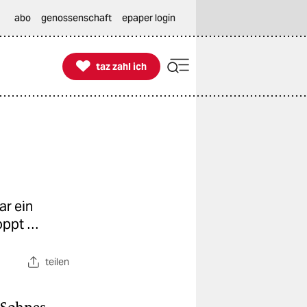
abo
genossenschaft
epaper login

taz zahl ich
taz zahl ich
ar ein
toppt …
teilen