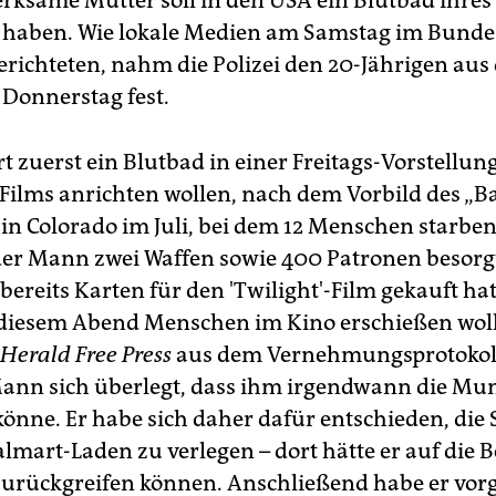
rksame Mutter soll in den USA ein Blutbad ihres
 haben. Wie lokale Medien am Samstag im Bunde
erichteten, nahm die Polizei den 20-Jährigen aus 
 Donnerstag fest.
t zuerst ein Blutbad in einer Freitags-Vorstellun
-Films anrichten wollen, nach dem Vorbild des „
in Colorado im Juli, bei dem 12 Menschen starben
der Mann zwei Waffen sowie 400 Patronen besorgt.
 bereits Karten für den 'Twilight'-Film gekauft hatt
 diesem Abend Menschen im Kino erschießen wollte
 Herald Free Press
aus dem Vernehmungsprotokol
ann sich überlegt, dass ihm irgendwann die Mun
önne. Er habe sich daher dafür entschieden, die 
almart-Laden zu verlegen – dort hätte er auf die 
urückgreifen können. Anschließend habe er vor