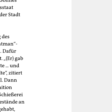
 Sohnes
sstaat
der Stadt
g des
Batman“-
. Dafür
 „(Er) gab
e ... und
“, zitiert
l. Dann
ition
Schießerei
Bestände an
gehabt,