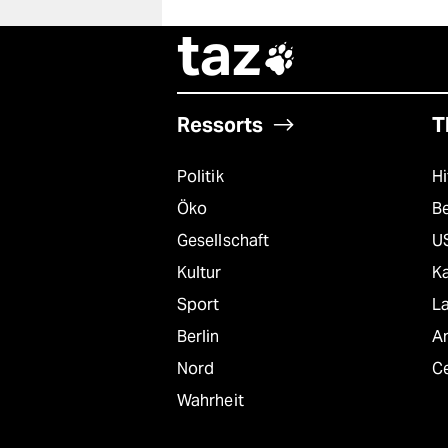
taz

Ressorts
T
Politik
Hi
Öko
B
Gesellschaft
U
Kultur
K
Sport
L
Berlin
A
Nord
C
Wahrheit