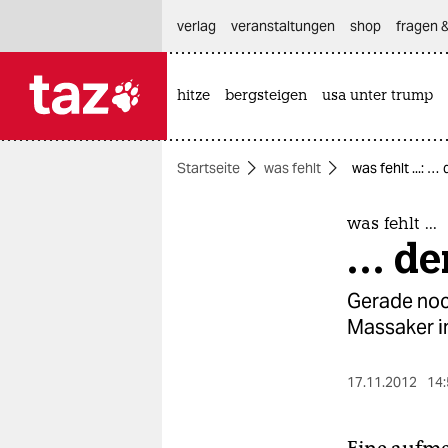
hautnavigation anspringen
hauptinhalt anspringen
footer anspringen
verlag
veranstaltungen
shop
fragen &
hitze
bergsteigen
usa unter trump

taz zahl ich
taz zahl ich
Startseite
was fehlt
was fehlt ...: 
themen
politik
was fehlt ...
… de
öko
Gerade noc
gesellschaft
Massaker i
kultur
17.11.2012
14:
sport