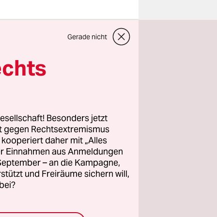
ufolge vor
Gerade nicht
r Waffen-
echts
esellschaft! Besonders jetzt
rt gegen Rechtsextremismus
wahlen
z kooperiert daher mit „Alles
sind.
ller Einnahmen aus Anmeldungen
h und vor
. September – an die Kampagne,
rstützt und Freiräume sichern will,
bei?
lles
 linke,