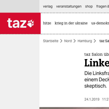
hautnavigation anspringen
hauptinhalt anspringen
footer anspringen
verlag
veranstaltungen
shop
fragen &
hitze
krieg in der ukraine
us-demokr

taz zahl ich
taz zahl ich
Startseite
Nord
Hamburg
taz Sa
themen
politik
taz Salon ü
Linke
öko
Die Linksfr
gesellschaft
einem Decke
skeptisch.
kultur
sport
24.1.2019
11:2