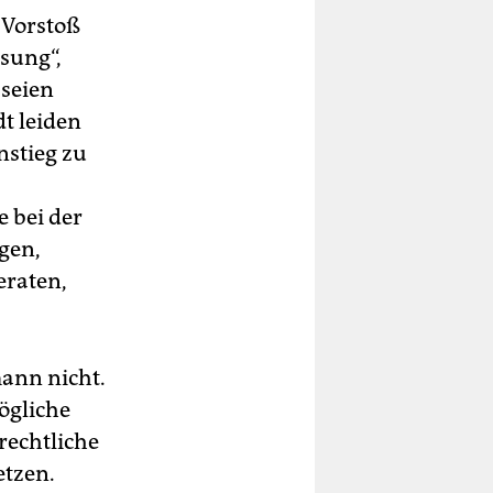
 Vorstoß
ösung“,
 seien
t leiden
nstieg zu
 bei der
egen,
eraten,
mann nicht.
ögliche
rechtliche
etzen.