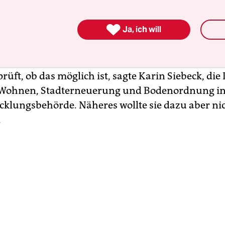
ebracht. Für Sudmann kommt der Vorschlag ein
 nahe. „So können wir endlich die steigenden Mie

Ja, ich will
 sagte sie. In Berlin werde ein Mietendeckel derze
Kuhnert aus dem Vorstand der dortigen
ersorgung Berlin. Auch die Stadtentwicklungsb
ft, ob das möglich ist, sagte Karin Siebeck, die 
 Wohnen, Stadterneuerung und Bodenordnung in
cklungsbehörde. Näheres wollte sie dazu aber ni
.