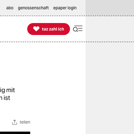
abo
genossenschaft
epaper login

taz zahl ich
taz zahl ich
ig mit
 ist
teilen