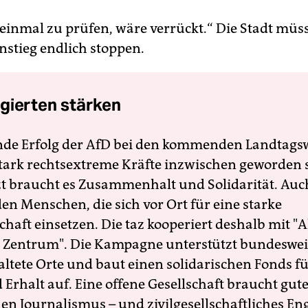
 einmal zu prüfen, wäre verrückt.“ Die Stadt müs
nstieg endlich stoppen.
gierten stärken
nde Erfolg der AfD bei den kommenden Landtags
 stark rechtsextreme Kräfte inzwischen geworden 
zt braucht es Zusammenhalt und Solidarität. Auc
en Menschen, die sich vor Ort für eine starke
schaft einsetzen. Die taz kooperiert deshalb mit "A
 Zentrum". Die Kampagne unterstützt bundesweit
altete Orte und baut einen solidarischen Fonds f
Erhalt auf. Eine offene Gesellschaft braucht gute
en Journalismus – und zivilgesellschaftliches E