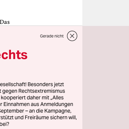
 Das
herin der
Gerade nicht
echts
ieht sie
st Peter
desgesetzen
Regelungen
esellschaft! Besonders jetzt
 der
rt gegen Rechtsextremismus
z kooperiert daher mit „Alles
ller Einnahmen aus Anmeldungen
. September – an die Kampagne,
tikel
rstützt und Freiräume sichern will,
dt ins
bei?