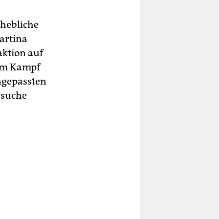
rhebliche
artina
aktion auf
 im Kampf
ngepassten
rsuche