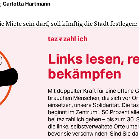
g
Carlotta Hartmann
e Miete sein darf, soll künftig die Stadt festlegen:
eike Sudmann, stadtentwicklungspolitische Sprec
taz
zahl ich

ion beim taz Salon am Dienstagabend. Einen
nden Antrag will ihre Fraktion im Februar in der
Links lesen, r
hen Bürgerschaft einbringen. In dem Antrag bez
bekämpfen
nen Artikel in der
Juristenzeitung
, in dem der Juri
egt, dass auch Bundesländer die Mieten mit Lan
nnen. Derzeit erlässt der Bund die gesetzlichen 
Mit doppelter Kraft für eine offene G
der Mietpreise. Weber argumentiert, das sei Sache
brauchen Menschen, die sich vor O
einsetzen, unsere Solidarität. Die ta
beginnt im Zentrum“. 50 Prozent a
bei taz zahl ich gehen – bis zum 30
rgangene Woche hatte die Berliner SPD auf den Ar
die linke, selbstverwaltete Orte unte
und einen Mietendeckel für die Berliner Innensta
bevor sie verschwinden. Sind Sie da