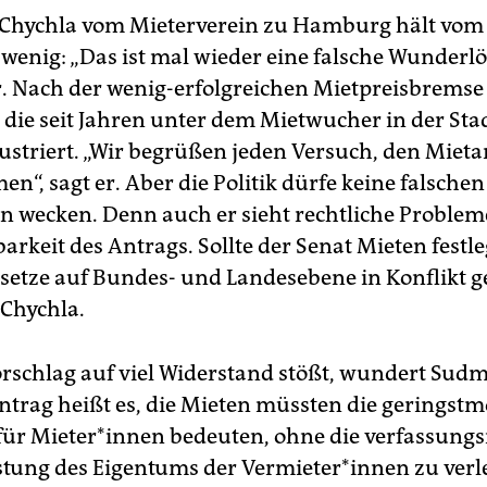
Chychla vom Mieterverein zu Hamburg hält vom
 wenig: „Das ist mal wieder eine falsche Wunderl
 er. Nach der wenig-erfolgreichen Mietpreisbremse
die seit Jahren unter dem Mietwucher in der Stad
ustriert. „Wir begrüßen jeden Versuch, den Mieta
n“, sagt er. Aber die Politik dürfe keine falschen
 wecken. Denn auch er sieht rechtliche Probleme
rkeit des Antrags. Sollte der Senat Mieten festl
etze auf Bundes- und Landesebene in Konflikt g
 Chychla.
orschlag auf viel Widerstand stößt, wundert Sud
ntrag heißt es, die Mieten müssten die geringstm
für Mieter*innen bedeuten, ohne die verfassungs
tung des Eigentums der Vermieter*innen zu verl