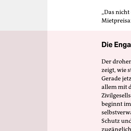
„Das nicht
Mietpreisa
Die Enga
Der drohe
zeigt, wie
Gerade jet
allem mit d
Zivilgesell
beginnt im
selbstverw
Schutz und 
zugänglich