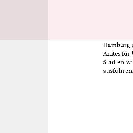
Gespräch g
Revolution
aufhalten“,
sagte Jan 
Wohnraumv
Hamburg prü
Amtes für
Stadtentwi
ausführen