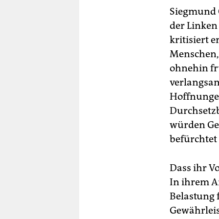
Siegmund 
der Linken
kritisiert
Menschen, 
ohnehin fr
verlangsame
Hoffnungen
Durchsetzba
würden Ges
befürchtet
Dass ihr V
In ihrem A
Belastung 
Gewährleis