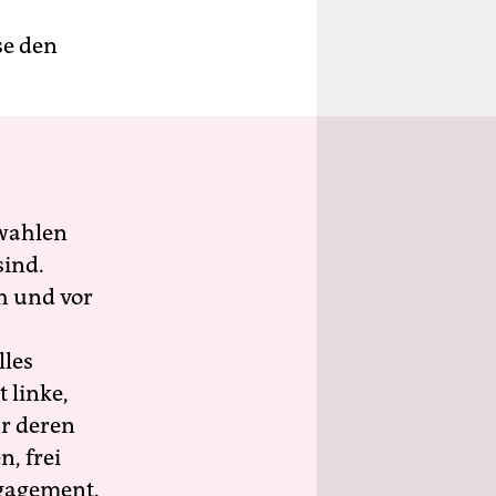
se den
wahlen
sind.
h und vor
lles
 linke,
ür deren
n, frei
ngagement.