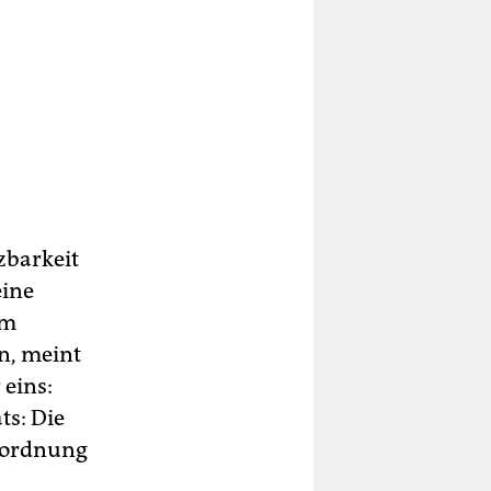
zbarkeit
eine
em
n, meint
 eins:
ts: Die
erordnung