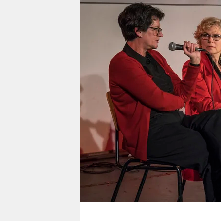
berlin
nord
wahrheit
verlag
verlag
veranstaltungen
shop
fragen & hilfe
unterstützen
abo
genossenschaft