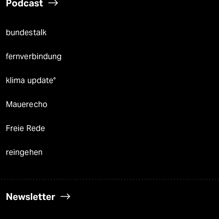
Podcast
bundestalk
fernverbindung
klima update°
Mauerecho
Freie Rede
reingehen
Newsletter