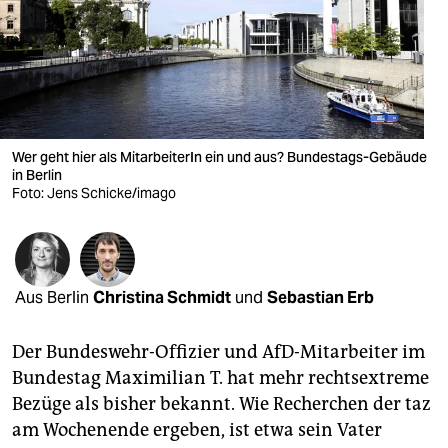
berlin
nord
wahrheit
verlag
Wer geht hier als MitarbeiterIn ein und aus? Bundestags-Gebäude
verlag
in Berlin
Foto: Jens Schicke/imago
veranstaltungen
shop
fragen & hilfe
Aus Berlin
Christina Schmidt
und
Sebastian Erb
unterstützen
Der Bundeswehr-Offizier und AfD-Mitarbeiter im
abo
Bundestag Maximilian T. hat mehr rechtsextreme
Bezüge als bisher bekannt. Wie Recherchen der taz
genossenschaft
am Wochenende ergeben, ist etwa sein Vater