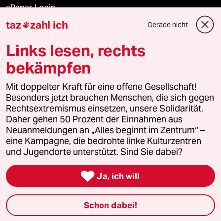
ePaper Login
taz
zahl ich
Gerade nicht

Downloads für Abonnierende
Links lesen, rechts
bekämpfen
© 2026 taz Verlags und Vertriebs GmbH
Alle Rechte vorbehalten. Bei rechtlichen Fragen oder für Genehmigungen
Mit doppelter Kraft für eine offene Gesellschaft!
wenden Sie sich bitte an
lizenzen@taz.de
Besonders jetzt brauchen Menschen, die sich gegen
Rechtsextremismus einsetzen, unsere Solidarität.
Daher gehen 50 Prozent der Einnahmen aus
Feedback
Redaktionsstatut
Kommune-Richtlinien
KI-
Neuanmeldungen an „Alles beginnt im Zentrum“ –
eine Kampagne, die bedrohte linke Kulturzentren
Leitlinie
Informant
Datenschutz
Impressum
AGB
und Jugendorte unterstützt. Sind Sie dabei?
Seitenwende
Einwilligungen widerrufen (Ads)

Ja, ich will
Schon dabei!