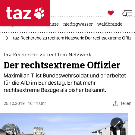

taz zahl ich
krieg in der ukraine
hitze
niedrigwasser
waldbrände

taz zahl ich
fD
taz-Recherche zu rechtem Netzwerk: Der rechtsextreme Offizie
taz zahl ich
themen
taz-Recherche zu rechtem Netzwerk
Der rechtsextreme Offizier
politik
Maximilian T. ist Bundeswehrsoldat und er arbeitet
öko
für die AfD im Bundestag. Er hat mehr
rechtsextreme Bezüge als bisher bekannt.
gesellschaft
25.10.2019
16:11 Uhr
teilen
kultur
sport