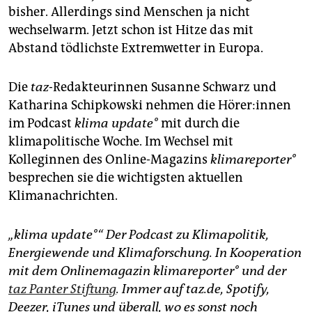
bisher. Allerdings sind Menschen ja nicht
wechselwarm. Jetzt schon ist Hitze das mit
Abstand tödlichste Extremwetter in Europa.
Die
taz
-Redakteurinnen Susanne Schwarz und
Katharina Schipkowski nehmen die Hö­re­r:in­nen
im Podcast
klima update°
mit durch die
klimapolitische Woche. Im Wechsel mit
Kolleginnen des Online-Magazins
klimareporter°
besprechen sie die wichtigsten aktuellen
Klimanachrichten.
„klima update°“ Der Podcast zu Klimapolitik,
Energiewende und Klimaforschung. In Kooperation
mit dem Onlinemagazin klimareporter° und der
taz Panter Stiftung
. Immer auf taz.de, Spotify,
Deezer, iTunes und überall, wo es sonst noch