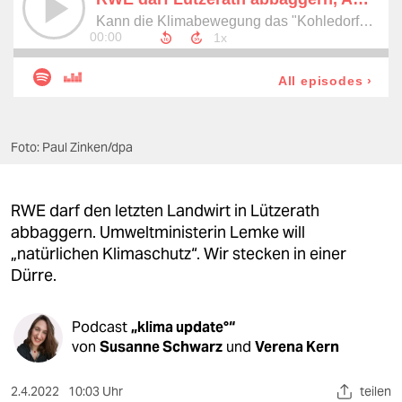
berlin
nord
wahrheit
verlag
Foto: Paul Zinken/dpa
verlag
veranstaltungen
RWE darf den letzten Landwirt in Lützerath
shop
abbaggern. Umweltministerin Lemke will
„natürlichen Klimaschutz“. Wir stecken in einer
fragen & hilfe
Dürre.
unterstützen
Podcast
„klima update°“
abo
von
Susanne Schwarz
und
Verena Kern
genossenschaft
2.4.2022
10:03 Uhr
teilen