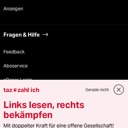
Anzeigen
Fragen & Hilfe
Feedback
Aboservice
ePaper Login
taz
zahl ich
Gerade nicht

Downloads für Abonnierende
Links lesen, rechts
bekämpfen
© 2026 taz Verlags und Vertriebs GmbH
Alle Rechte vorbehalten. Bei rechtlichen Fragen oder für Genehmigungen
Mit doppelter Kraft für eine offene Gesellschaft!