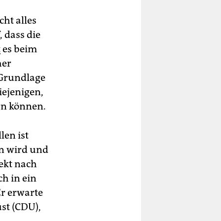
cht alles
, dass die
t
es beim
her
 Grundlage
iejenigen,
ern können.
len ist
en wird und
rekt nach
h in ein
Er erwarte
st (CDU),