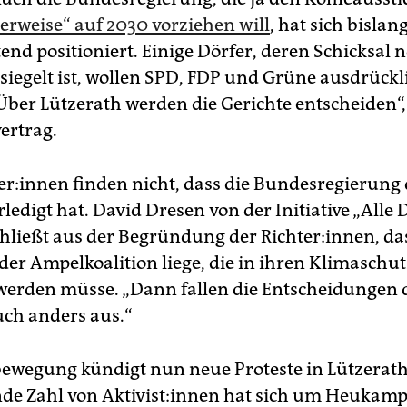
lerweise“ auf 2030 vorziehen will
, hat sich bislan
nd positioniert. Einige Dörfer, deren Schicksal 
esiegelt ist, wollen SPD, FDP und Grüne ausdrückl
„Über Lützerath werden die Gerichte entscheiden“,
ertrag.
ne­r:in­nen finden nicht, dass die Bundesregierung
rledigt hat. David Dresen von der Initia­tive „Alle 
chließt aus der Begründung der Richter:innen, das
 der Ampelkoalition liege, die in ihren Klimaschu
werden müsse. „Dann fallen die Entscheidungen 
uch anders aus.“
ewegung kündigt nun neue Proteste in Lützerath
e Zahl von Ak­ti­vis­t:in­nen hat sich um Heukam