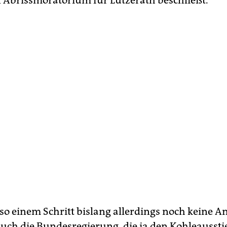
in Abrissmoratorium für Lützerath beschließt.
so einem Schritt bislang allerdings noch keine A
uch die Bundesregierung, die ja den Kohleaussti