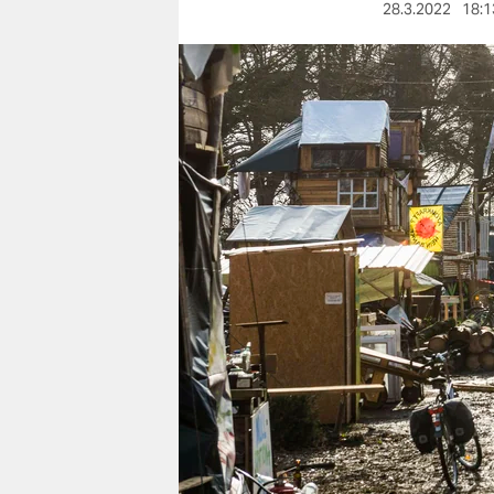
berlin
28.3.2022
18:1
nord
wahrheit
verlag
verlag
veranstaltungen
shop
fragen & hilfe
unterstützen
abo
genossenschaft