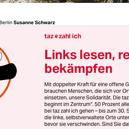
Berlin
Susanne Schwarz
taz
zahl ich

eil haben viele zitternd erwartet – der Energieko
Links lesen, r
t Eckhardt Heukamp, die Ak­ti­vis­t:in­nen der de
gung. Am Montag hat das nordrhein-westfälisch
bekämpfen
tungsgericht in Münster beschlossen: RWE darf 
rundstücken im Ort Lützerath, der zu der Stadt
Mit doppelter Kraft für eine offene G
engladbach gehört, Kohle abbaggern und die n
brauchen Menschen, die sich vor O
ngen treffen.
einsetzen, unsere Solidarität. Die ta
beginnt im Zentrum“. 50 Prozent a
bei taz zahl ich gehen – bis zum 30
 der Konzern darf zum Beispiel Häuser abreißen 
die linke, selbstverwaltete Orte unte
en, wobei Letzteres im Frühjahr und Sommer au
bevor sie verschwinden. Sind Sie da