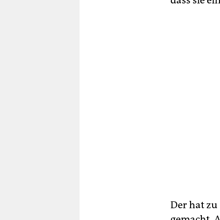
dass sie e
Der hat zu 
gemacht. A