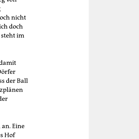
g
noch nicht
ich doch
 steht im
 damit
Dörfer
s der Ball
tzplänen
der
 an. Eine
ps Hof