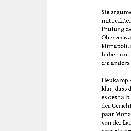
Sie argumen
mit rechten
Prüfung de
Oberverwal
klimapolit
haben und 
die anders 
Heukamp kü
klar, dass
es deshalb 
der Gerich
paar Monat
von der La