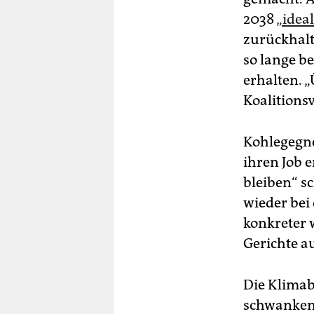
2038
„idea
zurückhalte
so lange b
erhalten. 
Koalitionsv
Koh­le­geg­
ihren Job e
bleiben“ s
wieder bei
konkreter 
Gerichte a
Die Klimab
schwankend