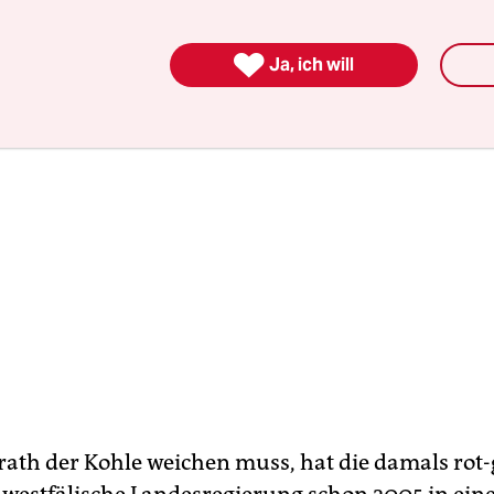
tzgründen nur per Sondergenehmigung geht.

Ja, ich will
rath der Kohle weichen muss, hat die damals rot