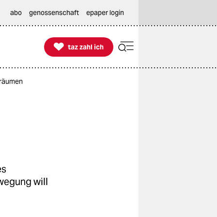
abo
genossenschaft
epaper login

taz zahl ich
taz zahl ich
 räumen
es
wegung will