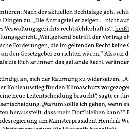
tieren: Nach der aktuellen Rechtslage geht schli
 Dingen zu. „Die Antragsteller zeigen … nicht auf
s Verwaltungsgerichts rechtsfehlerhaft ist“,
heiß
tungsgericht. „Weitgehend betrifft der Vortrag e
ische Forderungen, die im geltenden Recht keine
an den Gesetzgeber zu richten wären.“ Also an d
als die Rich­te­r:in­nen das geltende Recht veränd
ndigt an, sich der Räumung zu widersetzen. „Al
 der Kohleausstieg für den Klimaschutz vorgezog
eine neue Leitentscheidung braucht“, sagte er di
tsentscheidung. „Warum sollte ich gehen, wenn sic
en herausstellt, dass mein Dorf bleiben kann?“ 
ndesregierung um Ministerpräsident Hendrik Wü