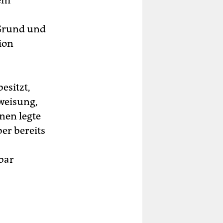
nem
 Grund und
ion
esitzt,
nweisung,
nen legte
er bereits
bar