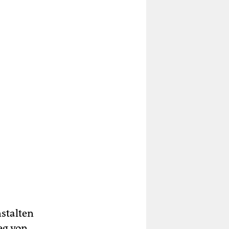
nstalten
eg von