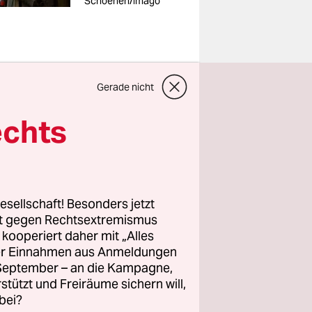
Schoenen/imago
Gerade nicht
nzern RWE,
echts
utschen
e
auf
 Erkelenz
esellschaft! Besonders jetzt
ötigen
rt gegen Rechtsextremismus
z kooperiert daher mit „Alles
ller Einnahmen aus Anmeldungen
. September – an die Kampagne,
oder
rstützt und Freiräume sichern will,
s
bei?