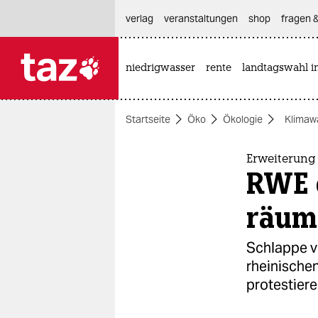
hautnavigation anspringen
hauptinhalt anspringen
footer anspringen
verlag
veranstaltungen
shop
fragen &
niedrigwasser
rente
landtagswahl i

taz zahl ich
taz zahl ich
Startseite
Öko
Ökologie
Klimaw
themen
politik
Erweiterung
RWE d
öko
räum
gesellschaft
Schlappe vo
kultur
rheinische
protestiere
sport