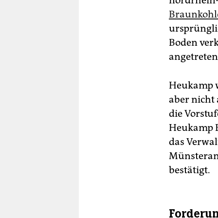
nordrhein-
Braunkohl
ursprüngli
Boden verk
angetreten
Heukamp wi
aber nicht
die Vorstuf
Heukamp Be
das Verwal
Münsterane
bestätigt.
Forderun