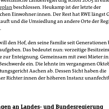
westfälische Landesregierung schon 2005 in ei
eplan
beschlossen. Heukamp ist der letzte der
chen Einwohner:innen. Der Rest hat RWE längst
auft und die Umsiedlung an andere Orte der Reg
.
ll den Hof, den seine Familie seit Generationen b
 aufgeben. Das bedeutet nun: vorzeitige Besitzei
e zur Enteignung. Gemeinsam mit zwei Mie­te­r:in­
schwerde ein. Die lehnte im vergangenen Oktob
tungsgericht Aachen ab. Dessen Sicht haben die
r Rich­te­r:in­nen der höheren Instanz unanfecht
gen an Landes- und Bundesregierung