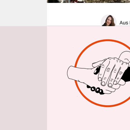
epaper login
Aus 
Dieses Urt
der Landwir
Klimabewe
Oberverwal
Heukamps G
nahe Mönch
Vorbereitu
Das heißt,
Bäume fäll