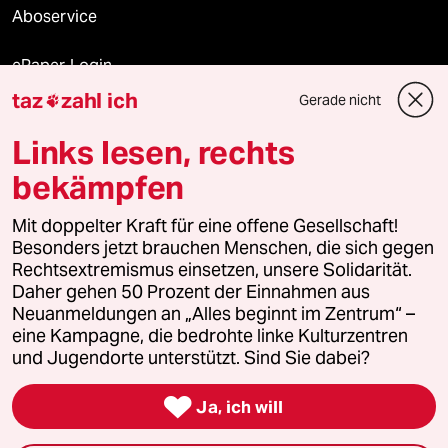
Aboservice
ePaper Login
taz
zahl ich
Gerade nicht

Downloads für Abonnierende
Links lesen, rechts
bekämpfen
© 2026 taz Verlags und Vertriebs GmbH
Alle Rechte vorbehalten. Bei rechtlichen Fragen oder für Genehmigungen
Mit doppelter Kraft für eine offene Gesellschaft!
wenden Sie sich bitte an
lizenzen@taz.de
Besonders jetzt brauchen Menschen, die sich gegen
Rechtsextremismus einsetzen, unsere Solidarität.
Daher gehen 50 Prozent der Einnahmen aus
Feedback
Redaktionsstatut
Kommune-Richtlinien
KI-
Neuanmeldungen an „Alles beginnt im Zentrum“ –
eine Kampagne, die bedrohte linke Kulturzentren
Leitlinie
Informant
Datenschutz
Impressum
AGB
und Jugendorte unterstützt. Sind Sie dabei?
Seitenwende
Einwilligungen widerrufen (Ads)

Ja, ich will