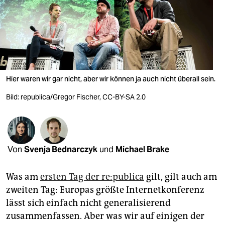
berlin
nord
wahrheit
verlag
Hier waren wir gar nicht, aber wir können ja auch nicht überall sein.
verlag
Bild: republica/Gregor Fischer, CC-BY-SA 2.0
veranstaltungen
shop
fragen & hilfe
Von
Svenja Bednarczyk
und
Michael Brake
unterstützen
Was am
ersten Tag der re:publica
gilt, gilt auch am
abo
zweiten Tag: Europas größte Internetkonferenz
lässt sich einfach nicht generalisierend
genossenschaft
zusammenfassen. Aber was wir auf einigen der