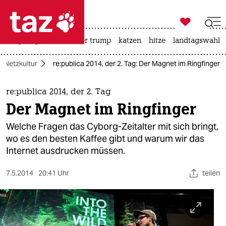

taz zahl ich
bergsteigen
usa unter trump
katzen
hitze
landtagswahl i

taz zahl ich
Netzkultur
re:publica 2014, der 2. Tag: Der Magnet im Ringfinger
taz zahl ich
themen
re:publica 2014, der 2. Tag
Der Magnet im Ringfinger
politik
Welche Fragen das Cyborg-Zeitalter mit sich bringt,
öko
wo es den besten Kaffee gibt und warum wir das
Internet ausdrucken müssen.
gesellschaft
7.5.2014
20:41 Uhr
teilen
kultur
sport