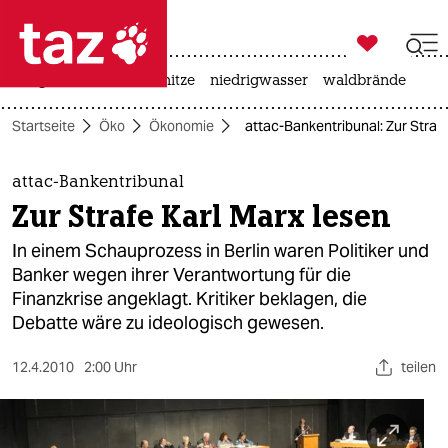

taz zahl ich
krieg in der ukraine
hitze
niedrigwasser
waldbrände

taz zahl ich
Startseite
Öko
Ökonomie
attac-Bankentribunal: Zur Straf
taz zahl ich
themen
attac-Bankentribunal
Zur Strafe Karl Marx lesen
politik
In einem Schauprozess in Berlin waren Politiker und
öko
Banker wegen ihrer Verantwortung für die
Finanzkrise angeklagt. Kritiker beklagen, die
gesellschaft
Debatte wäre zu ideologisch gewesen.
kultur
12.4.2010
2:00 Uhr
teilen
sport