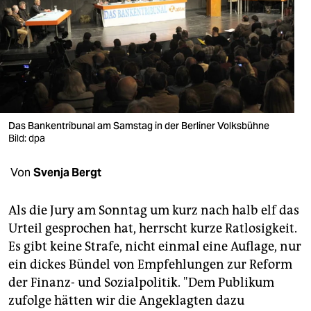
berlin
nord
wahrheit
verlag
verlag
Das Bankentribunal am Samstag in der Berliner Volksbühne
Bild: dpa
veranstaltungen
Von
Svenja Bergt
shop
fragen & hilfe
Als die Jury am Sonntag um kurz nach halb elf das
Urteil gesprochen hat, herrscht kurze Ratlosigkeit.
unterstützen
Es gibt keine Strafe, nicht einmal eine Auflage, nur
abo
ein dickes Bündel von Empfehlungen zur Reform
der Finanz- und Sozialpolitik. "Dem Publikum
genossenschaft
zufolge hätten wir die Angeklagten dazu