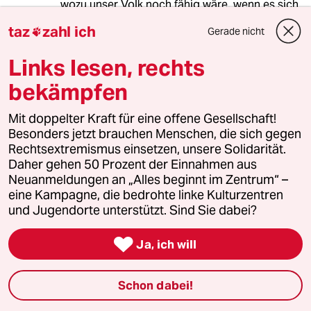
wozu unser Volk noch fähig wäre, wenn es sich
erstmal ein gemeinsames Feindbild geschaffen
taz
zahl ich
Gerade nicht

hat.)
Links lesen, rechts
bekämpfen
Demokrat
D
13.04.2010
,
08:48 Uhr
Mit doppelter Kraft für eine offene Gesellschaft!
Das war wohl ein Schauprozeß nach dem
Besonders jetzt brauchen Menschen, die sich gegen
Vorbild Stalins!
Rechtsextremismus einsetzen, unsere Solidarität.
Daher gehen 50 Prozent der Einnahmen aus
Neuanmeldungen an „Alles beginnt im Zentrum“ –
claudia
C
eine Kampagne, die bedrohte linke Kulturzentren
und Jugendorte unterstützt. Sind Sie dabei?
12.04.2010
,
19:39 Uhr
>>"Die tiefere Ursache der Bankenkatastrophe

Ja, ich will
liegt an einem Ausgabenrausch, der alle
erfasst hatte, nicht am Handeln
Einzelner">Geld wird als ein Machtmittel
Schon dabei!
missbraucht und lässt andere Menschen für
seine Zwecke arbeiten.>Als 1348