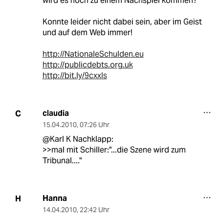
wird es noch zu einem Nachspiel kommen?
Konnte leider nicht dabei sein, aber im Geist
und auf dem Web immer!
http://NationaleSchulden.eu
http://publicdebts.org.uk
http://bit.ly/9cxxIs
claudia
C
15.04.2010
,
07:26 Uhr
@Karl K Nachklapp:
>>mal mit Schiller:"...die Szene wird zum
Tribunal...."
Hanna
H
14.04.2010
,
22:42 Uhr