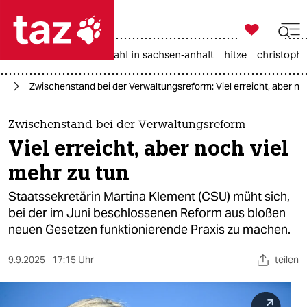

taz zahl ich
iran-krieg
landtagswahl in sachsen-anhalt
hitze
christophe

taz zahl ich
in
Zwischenstand bei der Verwaltungsreform: Viel erreicht, aber no
taz zahl ich
themen
Zwischenstand bei der Verwaltungsreform
Viel erreicht, aber noch viel
politik
mehr zu tun
öko
Staatssekretärin Martina Klement (CSU) müht sich,
bei der im Juni beschlossenen Reform aus bloßen
gesellschaft
neuen Gesetzen funktionierende Praxis zu machen.
kultur
9.9.2025
17:15 Uhr
teilen
sport