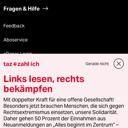
Fragen & Hilfe
Feedback
Aboservice
ePaper Login
taz
zahl ich
Gerade nicht

Downloads für Abonnierende
Links lesen, rechts
bekämpfen
© 2026 taz Verlags und Vertriebs GmbH
Mit doppelter Kraft für eine offene Gesellschaft!
Alle Rechte vorbehalten. Bei rechtlichen Fragen oder für Genehmigungen
wenden Sie sich bitte an
lizenzen@taz.de
Besonders jetzt brauchen Menschen, die sich gegen
Rechtsextremismus einsetzen, unsere Solidarität.
Daher gehen 50 Prozent der Einnahmen aus
Feedback
Redaktionsstatut
Kommune-Richtlinien
KI-
Neuanmeldungen an „Alles beginnt im Zentrum“ –