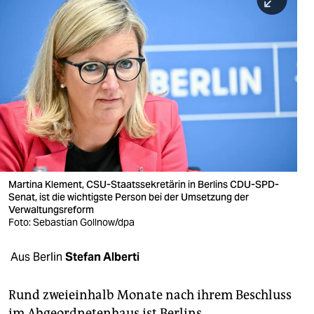
berlin
nord
wahrheit
verlag
verlag
veranstaltungen
shop
Martina Klement, CSU-Staatssekretärin in Berlins CDU-SPD-
Senat, ist die wichtigste Person bei der Umsetzung der
fragen & hilfe
Verwaltungsreform
Foto: Sebastian Gollnow/dpa
unterstützen
Aus Berlin
Stefan Alberti
abo
genossenschaft
Rund zweieinhalb Monate nach ihrem Beschluss
im Abgeordnetenhaus ist Berlins