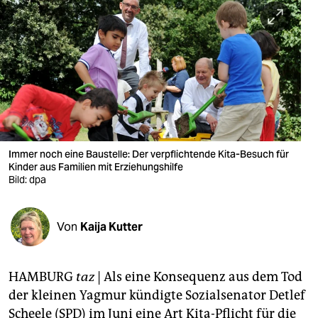
berlin
nord
wahrheit
verlag
verlag
veranstaltungen
Immer noch eine Baustelle: Der verpflichtende Kita-Besuch für
Kinder aus Familien mit Erziehungshilfe
shop
Bild: dpa
fragen & hilfe
Von
Kaija Kutter
unterstützen
abo
HAMBURG
taz
| Als eine Konsequenz aus dem Tod
genossenschaft
der kleinen Yagmur kündigte Sozialsenator Detlef
Scheele (SPD) im Juni eine Art Kita-Pflicht für die