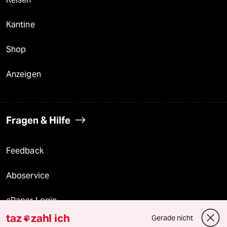
Kantine
Shop
Anzeigen
Fragen & Hilfe
Feedback
Aboservice
ePaper Login
taz
zahl ich
Gerade nicht

Downloads für Abonnierende