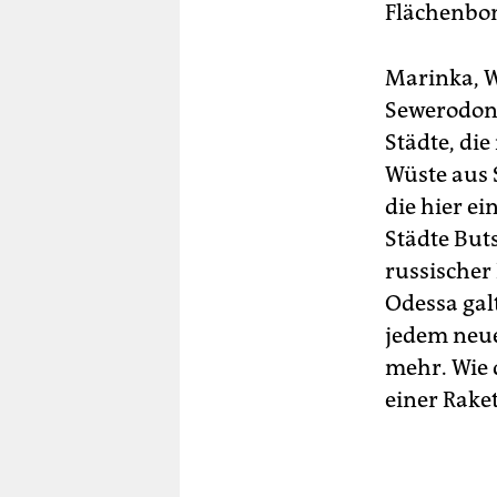
Flächenbo
Marinka, W
Sewerodone
Städte, die
Wüste aus 
die hier e
Städte But
russischer
Odessa galt
jedem neuen
mehr. Wie 
einer Rake