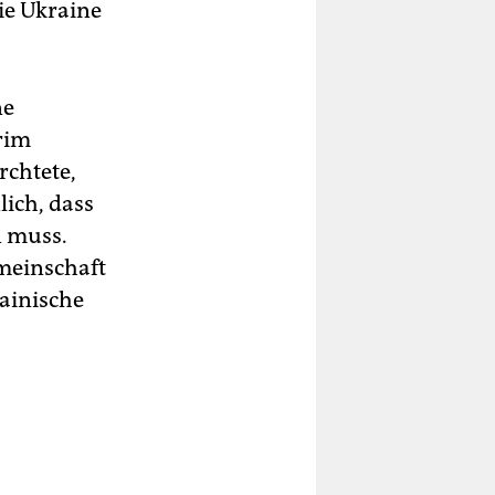
die Ukraine
ne
rim
rchtete,
lich, dass
n muss.
emeinschaft
rainische