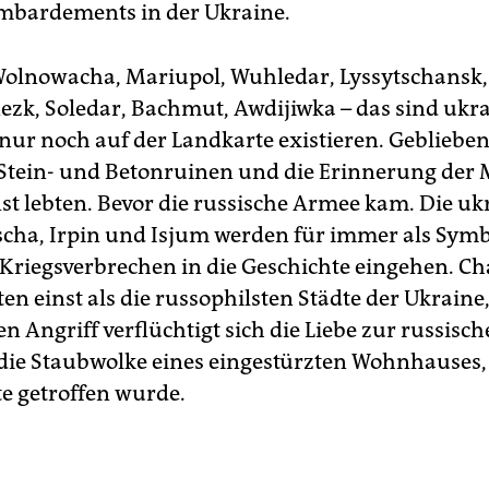
mbardements in der Ukraine.
olnowacha, Mariupol, Wuhledar, Lyssytschansk,
zk, Soledar, Bachmut, Awdijiwka – das sind ukr
 nur noch auf der Landkarte existieren. Geblieben 
Stein- und Betonruinen und die Erinnerung der
inst lebten. Bevor die russische Armee kam. Die u
scha, Irpin und Isjum werden für immer als Sym
 Kriegsverbrechen in die Geschichte eingehen. C
en einst als die russophilsten Städte der Ukraine
 Angriff verflüchtigt sich die Liebe zur russisch
die Staubwolke eines eingestürzten Wohnhauses,
te getroffen wurde.