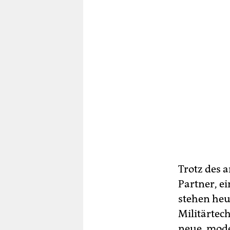
Trotz des 
Partner, e
stehen heut
Militärtec
neue, mod