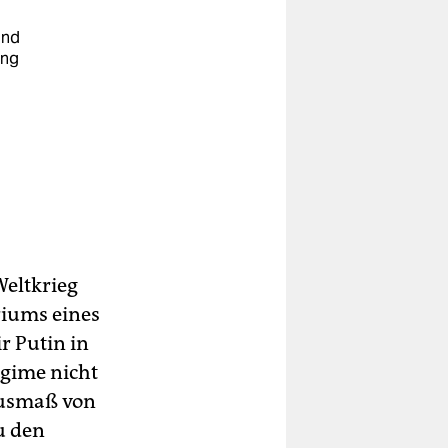
und
ung
u
Weltkrieg
riums eines
r Putin in
egime nicht
Ausmaß von
u den