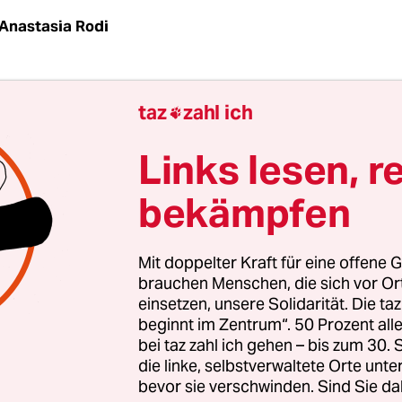
Anastasia Rodi
erinnen und Ukrainer mögen das Ende des Febru
taz
zahl ich

 Vor allem wegen der tragischen Daten in ihrer G
Erschießung von Demonstranten auf dem Maidan
Links lesen, r
tion der Würde 2014, dann die Annexion der Kri
bekämpfen
er der Beginn eines Krieges in vollem Umfang.
der Ukraine sagen bereits ironisch, dass der Febr
Mit doppelter Kraft für eine offene G
d noch nicht vorbei ist. Februar heißt auf Ukrain
brauchen Menschen, die sich vor O
einsetzen, unsere Solidarität. Die ta
bedeutet wie in ‚strenger Frost‘, aber die Etymolo
beginnt im Zentrum“. 50 Prozent a
iert auch auf dem Wort
lut'
, was Wut bedeutet. Wu
bei taz zahl ich gehen – bis zum 30
 bei den Ukrai­ne­r*in­nen Ende Februar 2022 sehr
die linke, selbstverwaltete Orte unte
von Schock und Angst getreten ist.
bevor sie verschwinden. Sind Sie da