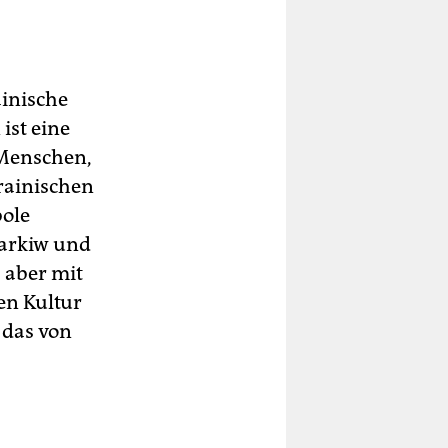
ainische
ist eine
 Menschen,
krainischen
bole
harkiw und
, aber mit
en Kultur
 das von