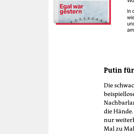
Woc
In 
wie
un
am
Putin fü
Die schwac
beispiello
Nachbarlan
die Hände.
nur weiter
Mal zu Mal