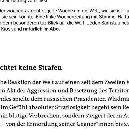
henzeitung von links!
der wochentaz geht es jede Woche um die Welt, wie sie ist – 
 sie sein könnte. Eine linke Wochenzeitung mit Stimme, Halt
d dem besonderen taz-Blick auf die Welt. Jeden Samstag ne
 Kiosk und
natürlich im Abo
.
rchtet keine Strafen
he Reaktion der Welt auf einen seit dem Zweiten 
sen Akt der Aggression und Besetzung des Territo
des spielte dem russischen Präsidenten Wladimi
 Im Gefühl absoluter Straflosigkeit begeht sein R
hin blutige Verbrechen, sondern steigert deren 
 – von der Ermordung seiner Geg­ne­r*in­nen bis z