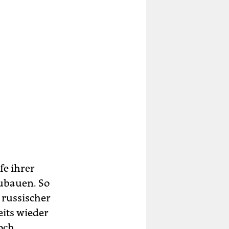
fe ihrer
zubauen. So
 russischer
eits wieder
och