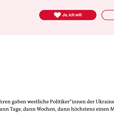

Ja, ich will
hren gaben westliche Po­li­ti­ke­r*in­nen der Ukrain
ann Tage, dann Wochen, dann höchstens einen 