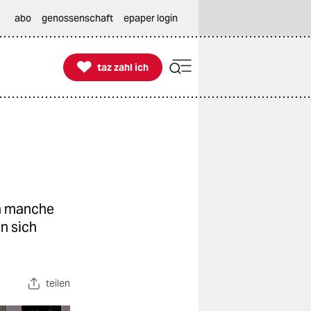
abo
genossenschaft
epaper login

taz zahl ich
taz zahl ich
n manche
n sich
teilen