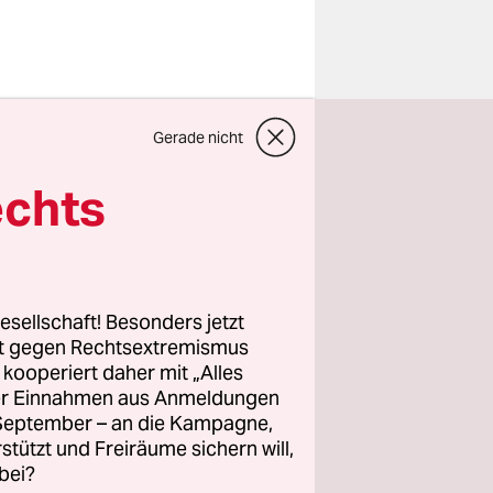
ars nicht
Gerade nicht
eschichte:
 während
echts
m und acht
uar in
esellschaft! Besonders jetzt
isch
lutyi
,
rt gegen Rechtsextremismus
z kooperiert daher mit „Alles
gie des
ller Einnahmen aus Anmeldungen
t ist das
. September – an die Kampagne,
 schnell an
rstützt und Freiräume sichern will,
bei?