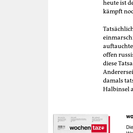
heute ist d
kämpft no
Tatsächlic
einmarschi
auftauchte
offen russi
diese Tats
Anderersei
damals tat
Halbinsel 
wo
Die