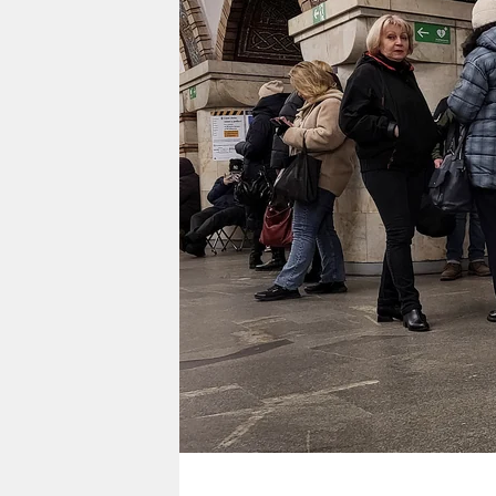
berlin
nord
wahrheit
verlag
verlag
veranstaltungen
shop
fragen & hilfe
unterstützen
abo
genossenschaft