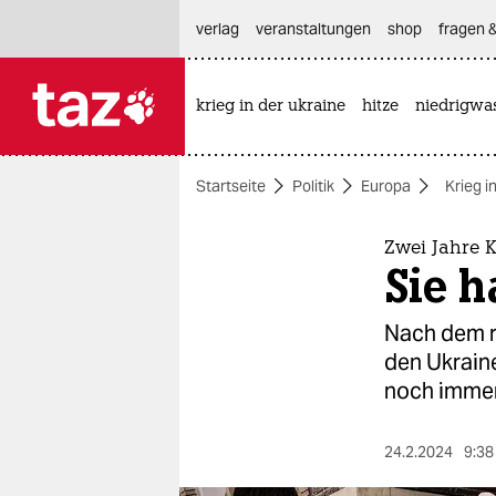
hautnavigation anspringen
hauptinhalt anspringen
footer anspringen
verlag
veranstaltungen
shop
fragen &
krieg in der ukraine
hitze
niedrigwa

taz zahl ich
taz zahl ich
Startseite
Politik
Europa
Krieg i
themen
politik
Zwei Jahre 
Sie h
öko
Nach dem r
gesellschaft
den Ukrai­n
noch immer
kultur
sport
24.2.2024
9:38