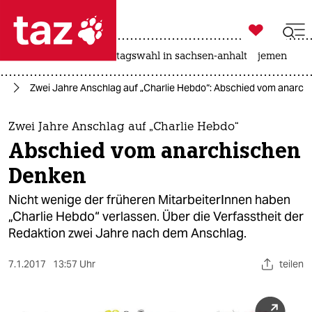

taz zahl ich
drohnen
rente
landtagswahl in sachsen-anhalt
jemen

taz zahl ich
or
Zwei Jahre Anschlag auf „Charlie Hebdo“: Abschied vom anarc
taz zahl ich
themen
Zwei Jahre Anschlag auf „Charlie Hebdo“
Abschied vom anarchischen
politik
Denken
öko
Nicht wenige der früheren MitarbeiterInnen haben
„Charlie Hebdo“ verlassen. Über die Verfasstheit der
gesellschaft
Redaktion zwei Jahre nach dem Anschlag.
kultur
7.1.2017
13:57 Uhr
teilen
sport