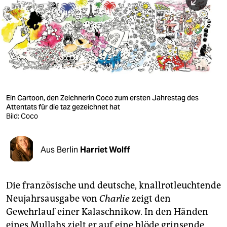
berlin
nord
wahrheit
verlag
verlag
Ein Cartoon, den Zeichnerin Coco zum ersten Jahrestag des
Attentats für die taz gezeichnet hat
veranstaltungen
Bild: Coco
shop
fragen & hilfe
Aus Berlin
Harriet Wolff
unterstützen
Die französische und deutsche, knallrotleuchtende
abo
Neujahrsausgabe von
Charlie
zeigt den
genossenschaft
Gewehrlauf einer Kalaschnikow. In den Händen
eines Mullahs zielt er auf eine blöde grinsende