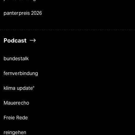
panterpreis 2026
Podcast
bundestalk
fernverbindung
klima update°
Mauerecho
Freie Rede
reingehen