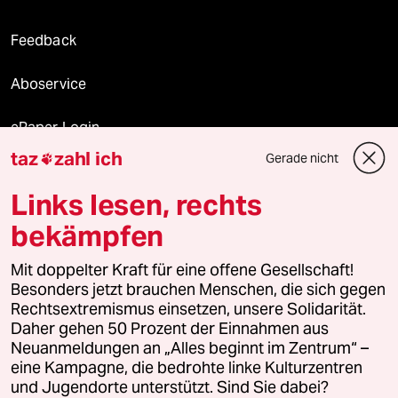
Feedback
Aboservice
ePaper Login
taz
zahl ich
Gerade nicht

Downloads für Abonnierende
Links lesen, rechts
bekämpfen
© 2026 taz Verlags und Vertriebs GmbH
Alle Rechte vorbehalten. Bei rechtlichen Fragen oder für Genehmigungen
Mit doppelter Kraft für eine offene Gesellschaft!
wenden Sie sich bitte an
lizenzen@taz.de
Besonders jetzt brauchen Menschen, die sich gegen
Rechtsextremismus einsetzen, unsere Solidarität.
Daher gehen 50 Prozent der Einnahmen aus
Feedback
Redaktionsstatut
Kommune-Richtlinien
KI-
Neuanmeldungen an „Alles beginnt im Zentrum“ –
eine Kampagne, die bedrohte linke Kulturzentren
Leitlinie
Informant
Datenschutz
Impressum
AGB
und Jugendorte unterstützt. Sind Sie dabei?