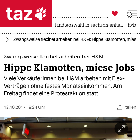

taz zahl ich
niedrigwasser
rente
landtagswahl in sachsen-anhalt
hybri

taz zahl ich
it
Zwangsweise flexibel arbeiten bei H&M: Hippe Klamotten, miese
taz zahl ich
themen
Zwangsweise flexibel arbeiten bei H&M
Hippe Klamotten, miese Jobs
politik
Viele VerkäuferInnen bei H&M arbeiten mit Flex-
öko
Verträgen ohne festes Monatseinkommen. Am
Freitag findet eine Protestaktion statt.
gesellschaft
12.10.2017
8:24 Uhr
teilen
kultur
sport