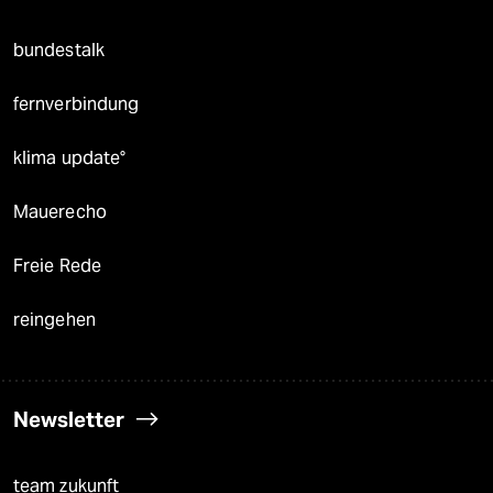
bundestalk
fernverbindung
klima update°
Mauerecho
Freie Rede
reingehen
Newsletter
team zukunft