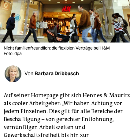
berlin
nord
wahrheit
verlag
Nicht familienfreundlich: die flexiblen Verträge bei H&M
Foto: dpa
verlag
veranstaltungen
Von
Barbara Dribbusch
shop
fragen & hilfe
Auf seiner Homepage gibt sich Hennes & Mauritz
unterstützen
als cooler Arbeitgeber: „Wir haben Achtung vor
jedem Einzelnen. Dies gilt für alle Bereiche der
abo
Beschäftigung – von gerechter Entlohnung,
genossenschaft
vernünftigen Arbeitszeiten und
Gewerkschaftsfreiheit bis hin zur