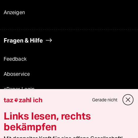
Anzeigen
Fragen & Hilfe
Feedback
Aboservice
ePaper Login
taz
zahl ich
Gerade nicht

Downloads für Abonnierende
Links lesen, rechts
bekämpfen
© 2026 taz Verlags und Vertriebs GmbH
Alle Rechte vorbehalten. Bei rechtlichen Fragen oder für Genehmigungen