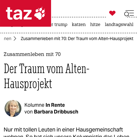

taz zahl ich
bergsteigen
usa unter trump
katzen
hitze
landtagswahl i

taz zahl ich
umnen
Zusammenleben mit 70: Der Traum vom Alten-Hausprojekt
taz zahl ich
themen
Zusammenleben mit 70
Der Traum vom Alten-
politik
Hausprojekt
öko
gesellschaft
Kolumne
In Rente
kultur
von
Barbara Dribbusch
sport
Nur mit tollen Leuten in einer Hausgemeinschaft
wohnen. So hat sich unsere Kolumnistin das Leben