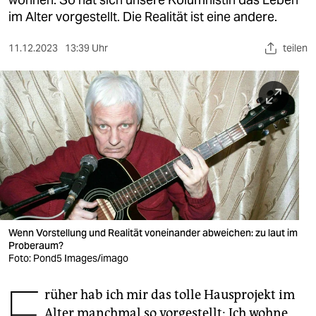
berlin
im Alter vorgestellt. Die Realität ist eine andere.
nord
11.12.2023
13:39 Uhr
teilen
wahrheit
verlag
verlag
veranstaltungen
shop
fragen & hilfe
unterstützen
Wenn Vorstellung und Realität voneinander abweichen: zu laut im
Proberaum?
Foto: Pond5 Images/imago
abo
F
genossenschaft
rüher hab ich mir das tolle Hausprojekt im
Alter manchmal so vorgestellt: Ich wohne