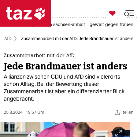

taz zahl ich
hitze
landtagswahl in sachsen-anhalt
gewalt gegen frauen

taz zahl ich
AfD
Zusammenarbeit mit der AfD: Jede Brandmauer ist anders
taz zahl ich
themen
Zusammenarbeit mit der AfD
Jede Brandmauer ist anders
politik
Allianzen zwischen CDU und AfD sind vielerorts
öko
schon Alltag. Bei der Bewertung dieser
Zusammenarbeit ist aber ein differenzierter Blick
gesellschaft
angebracht.
kultur
25.8.2024
19:57 Uhr
teilen
sport