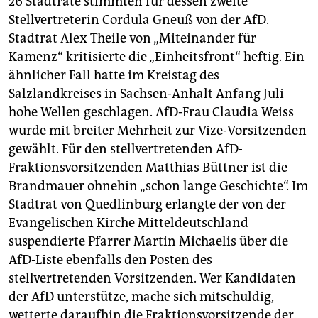
26 Stadträte stimmten für dessen zweite
Stellvertreterin Cordula Gneuß von der AfD.
Stadtrat Alex Theile von „Miteinander für
Kamenz“ kritisierte die „Einheitsfront“ heftig. Ein
ähnlicher Fall hatte im Kreistag des
Salzlandkreises in Sachsen-Anhalt Anfang Juli
hohe Wellen geschlagen. AfD-Frau Claudia Weiss
wurde mit breiter Mehrheit zur Vize-Vorsitzenden
gewählt. Für den stellvertretenden AfD-
Fraktionsvorsitzenden Matthias Büttner ist die
Brandmauer ohnehin „schon lange Geschichte“. Im
Stadtrat von Quedlinburg erlangte der von der
Evangelischen Kirche Mitteldeutschland
suspendierte Pfarrer Martin Michaelis über die
AfD-Liste ebenfalls den Posten des
stellvertretenden Vorsitzenden. Wer Kandidaten
der AfD unterstütze, mache sich mitschuldig,
wetterte daraufhin die Fraktionsvorsitzende der