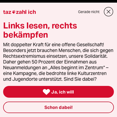
taz lab Infobrief
taz
zahl ich
Gerade nicht

Links lesen, rechts
bekämpfen
Veranstaltungen
Mit doppelter Kraft für eine offene Gesellschaft!
Demnächst
Besonders jetzt brauchen Menschen, die sich gegen
Rechtsextremismus einsetzen, unsere Solidarität.
Vor Ort
Daher gehen 50 Prozent der Einnahmen aus
Neuanmeldungen an „Alles beginnt im Zentrum“ –
eine Kampagne, die bedrohte linke Kulturzentren
Live im Stream
und Jugendorte unterstützt. Sind Sie dabei?
Vergangene

Ja, ich will
taz lab 2027
Schon dabei!