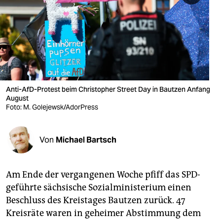
berlin
nord
wahrheit
verlag
verlag
Anti-AfD-Protest beim Christopher Street Day in Bautzen Anfang
August
veranstaltungen
Foto: M. Golejewsk/AdorPress
shop
Von
Michael Bartsch
fragen & hilfe
unterstützen
Am Ende der vergangenen Woche pfiff das SPD-
abo
geführte sächsische Sozialministerium einen
Beschluss des Kreistages Bautzen zurück. 47
genossenschaft
Kreisräte waren in geheimer Abstimmung dem