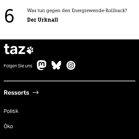
6
Was tun gegen den Energiewende-Rollback?
Der Urknall
taz

Folgen Sie uns
Ressorts
Politik
Öko