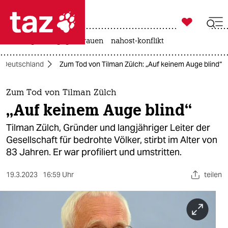

taz zahl ich
hitze
gewalt gegen frauen
nahost-konflikt

taz zahl ich
Deutschland
Zum Tod von Tilman Zülch: „Auf keinem Auge blind“
taz zahl ich
themen
Zum Tod von Tilman Zülch
„Auf keinem Auge blind“
politik
Tilman Zülch, Gründer und langjähriger Leiter der
öko
Gesellschaft für bedrohte Völker, stirbt im Alter von
83 Jahren. Er war profiliert und umstritten.
gesellschaft
19.3.2023
16:59 Uhr
teilen
kultur
sport