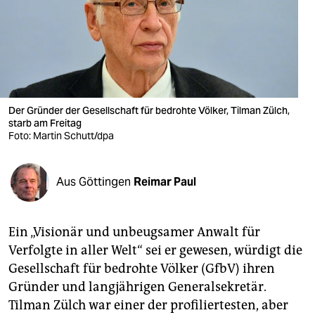
berlin
nord
wahrheit
verlag
Der Gründer der Gesellschaft für bedrohte Völker, Tilman Zülch,
starb am Freitag
verlag
Foto: Martin Schutt/dpa
veranstaltungen
shop
Aus Göttingen
Reimar Paul
fragen & hilfe
Ein „Visionär und unbeugsamer Anwalt für
unterstützen
Verfolgte in aller Welt“ sei er gewesen, würdigt die
abo
Gesellschaft für bedrohte Völker (GfbV) ihren
Gründer und langjährigen Generalsekretär.
genossenschaft
Tilman Zülch war einer der profiliertesten, aber