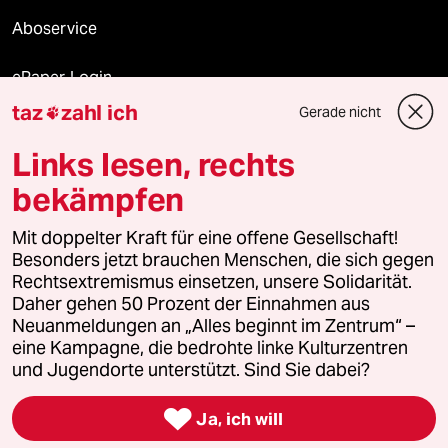
Aboservice
ePaper Login
taz
zahl ich
Gerade nicht

Downloads für Abonnierende
Links lesen, rechts
bekämpfen
© 2026 taz Verlags und Vertriebs GmbH
Alle Rechte vorbehalten. Bei rechtlichen Fragen oder für Genehmigungen
Mit doppelter Kraft für eine offene Gesellschaft!
wenden Sie sich bitte an
lizenzen@taz.de
Besonders jetzt brauchen Menschen, die sich gegen
Rechtsextremismus einsetzen, unsere Solidarität.
Daher gehen 50 Prozent der Einnahmen aus
Feedback
Redaktionsstatut
Kommune-Richtlinien
KI-
Neuanmeldungen an „Alles beginnt im Zentrum“ –
eine Kampagne, die bedrohte linke Kulturzentren
Leitlinie
Informant
Datenschutz
Impressum
AGB
und Jugendorte unterstützt. Sind Sie dabei?
Seitenwende
Einwilligungen widerrufen (Ads)

Ja, ich will