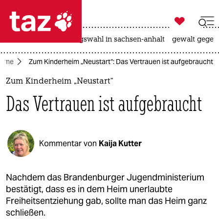

taz zahl ich
hitze
surfen
landtagswahl in sachsen-anhalt
gewalt gegen

taz zahl ich
eime
Zum Kinderheim „Neustart“: Das Vertrauen ist aufgebraucht
taz zahl ich
Zum Kinderheim „Neustart“
themen
Das Vertrauen ist aufgebraucht
politik
öko
Kommentar von
Kaija Kutter
gesellschaft
kultur
Nachdem das Brandenburger Jugendministerium
bestätigt, dass es in dem Heim unerlaubte
sport
Freiheitsentziehung gab, sollte man das Heim ganz
schließen.