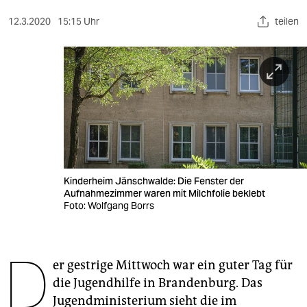
berlin
12.3.2020
15:15 Uhr
teilen
nord
wahrheit
verlag
verlag
veranstaltungen
shop
Kinderheim Jänschwalde: Die Fenster der
Aufnahmezimmer waren mit Milchfolie beklebt
fragen & hilfe
Foto: Wolfgang Borrs
unterstützen
D
abo
er gestrige Mittwoch war ein guter Tag für
die Jugendhilfe in Brandenburg. Das
genossenschaft
Jugendministerium sieht die im