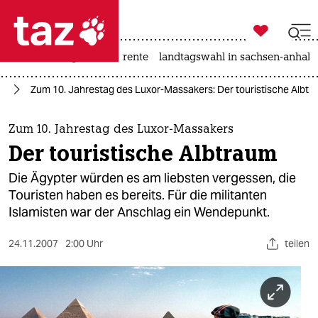

taz zahl ich
hitze
niedrigwasser
rente
landtagswahl in sachsen-anhalt

taz zahl ich
se
Zum 10. Jahrestag des Luxor-Massakers: Der touristische Albt
taz zahl ich
themen
Zum 10. Jahrestag des Luxor-Massakers
Der touristische Albtraum
politik
Die Ägypter würden es am liebsten vergessen, die
öko
Touristen haben es bereits. Für die militanten
Islamisten war der Anschlag ein Wendepunkt.
gesellschaft
24.11.2007
2:00 Uhr
teilen
kultur
sport