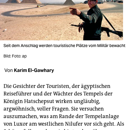
berlin
nord
wahrheit
verlag
Seit dem Anschlag werden touristische Plätze vom Militär bewacht
verlag
Bild: Foto: ap
veranstaltungen
Von
Karim El-Gawhary
shop
fragen & hilfe
Die Gesichter der Touristen, der ägyptischen
Reiseführer und der Wächter des Tempels der
unterstützen
Königin Hatschepsut wirken ungläubig,
abo
argwöhnisch, voller Fragen. Sie versuchen
auszumachen, was am Rande der Tempelanlage
genossenschaft
von Luxor am westlichen Nilufer vor sich geht. Als