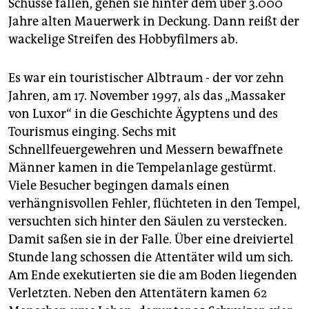
epaper login
Schüsse fallen, gehen sie hinter dem über 3.000
Jahre alten Mauerwerk in Deckung. Dann reißt der
wackelige Streifen des Hobbyfilmers ab.
Es war ein touristischer Albtraum - der vor zehn
Jahren, am 17. November 1997, als das „Massaker
von Luxor“ in die Geschichte Ägyptens und des
Tourismus einging. Sechs mit
Schnellfeuergewehren und Messern bewaffnete
Männer kamen in die Tempelanlage gestürmt.
Viele Besucher begingen damals einen
verhängnisvollen Fehler, flüchteten in den Tempel,
versuchten sich hinter den Säulen zu verstecken.
Damit saßen sie in der Falle. Über eine dreiviertel
Stunde lang schossen die Attentäter wild um sich.
Am Ende exekutierten sie die am Boden liegenden
Verletzten. Neben den Attentätern kamen 62