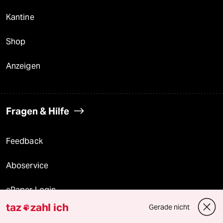
Kantine
Shop
Anzeigen
Fragen & Hilfe
Feedback
Aboservice
ePaper Login
taz
zahl ich
Gerade nicht

Downloads für Abonnierende