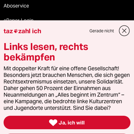
Aboservice
ePaper Login
taz
zahl ich
Gerade nicht

Downloads für Abonnierende
Links lesen, rechts
bekämpfen
© 2026 taz Verlags und Vertriebs GmbH
Mit doppelter Kraft für eine offene Gesellschaft!
Alle Rechte vorbehalten. Bei rechtlichen Fragen oder für Genehmigungen
wenden Sie sich bitte an
lizenzen@taz.de
Besonders jetzt brauchen Menschen, die sich gegen
Rechtsextremismus einsetzen, unsere Solidarität.
Daher gehen 50 Prozent der Einnahmen aus
Feedback
Redaktionsstatut
Kommune-Richtlinien
KI-
Neuanmeldungen an „Alles beginnt im Zentrum“ –
eine Kampagne, die bedrohte linke Kulturzentren
Leitlinie
Informant
Datenschutz
Impressum
AGB
und Jugendorte unterstützt. Sind Sie dabei?
Seitenwende
Einwilligungen widerrufen (Ads)

Ja, ich will