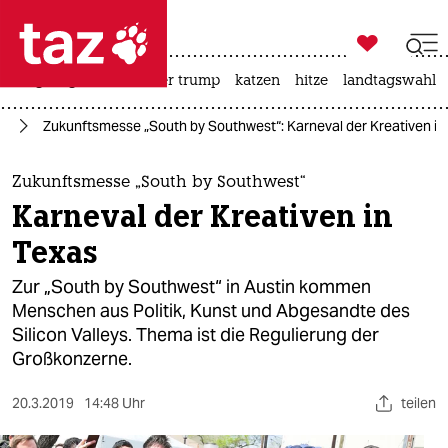

taz zahl ich
bergsteigen
usa unter trump
katzen
hitze
landtagswahl i

taz zahl ich
ta
Zukunftsmesse „South by Southwest“: Karneval der Kreativen in
taz zahl ich
themen
Zukunftsmesse „South by Southwest“
Karneval der Kreativen in
politik
Texas
öko
Zur „South by Southwest“ in Austin kommen
Menschen aus Politik, Kunst und Abgesandte des
gesellschaft
Silicon Valleys. Thema ist die Regulierung der
Großkonzerne.
kultur
sport
20.3.2019
14:48 Uhr
teilen