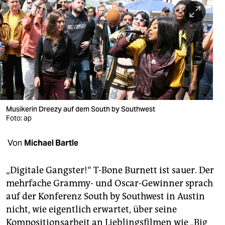
berlin
nord
wahrheit
verlag
verlag
veranstaltungen
Musikerin Dreezy auf dem South by Southwest
Foto: ap
shop
Von
Michael Bartle
fragen & hilfe
unterstützen
„Digitale Gangster!“ T-Bone Burnett ist sauer. Der
mehrfache Grammy- und Oscar-Gewinner sprach
abo
auf der Konferenz South by Southwest in Austin
genossenschaft
nicht, wie eigentlich erwartet, über seine
Kompositionsarbeit an Lieblingsfilmen wie „Big