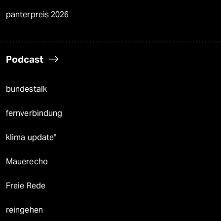
panterpreis 2026
Podcast
bundestalk
fernverbindung
klima update°
Mauerecho
Freie Rede
reingehen