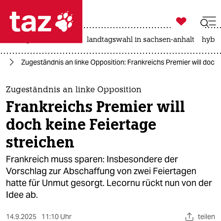

taz zahl ich
niedrigwasser
rente
landtagswahl in sachsen-anhalt
hybri

taz zahl ich
ch
Zugeständnis an linke Opposition: Frankreichs Premier will doch
taz zahl ich
themen
Zugeständnis an linke Opposition
Frankreichs Premier will
politik
doch keine Feiertage
öko
streichen
gesellschaft
Frankreich muss sparen: Insbesondere der
Vorschlag zur Abschaffung von zwei Feiertagen
kultur
hatte für Unmut gesorgt. Lecornu rückt nun von der
Idee ab.
sport
14.9.2025
11:10 Uhr
teilen