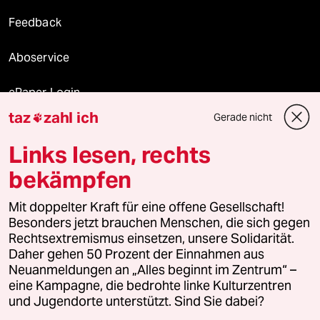
Feedback
Aboservice
ePaper Login
taz
zahl ich
Gerade nicht

Downloads für Abonnierende
Links lesen, rechts
bekämpfen
© 2026 taz Verlags und Vertriebs GmbH
Mit doppelter Kraft für eine offene Gesellschaft!
Alle Rechte vorbehalten. Bei rechtlichen Fragen oder für Genehmigungen
wenden Sie sich bitte an
lizenzen@taz.de
Besonders jetzt brauchen Menschen, die sich gegen
Rechtsextremismus einsetzen, unsere Solidarität.
Daher gehen 50 Prozent der Einnahmen aus
Feedback
Redaktionsstatut
Kommune-Richtlinien
KI-
Neuanmeldungen an „Alles beginnt im Zentrum“ –
eine Kampagne, die bedrohte linke Kulturzentren
Leitlinie
Informant
Datenschutz
Impressum
AGB
und Jugendorte unterstützt. Sind Sie dabei?