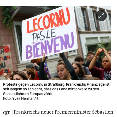
berlin
nord
wahrheit
verlag
verlag
veranstaltungen
shop
fragen & hilfe
Proteste gegen Lecornu in Straßburg: Frankreichs Finanzlage ist
unterstützen
seit langem so schlecht, dass das Land mittlerweile zu den
Schlusslichtern Europas zählt
abo
Foto: Yves Herman/rtr
genossenschaft
afp
|
Frankreichs neuer Premierminister Sébastien