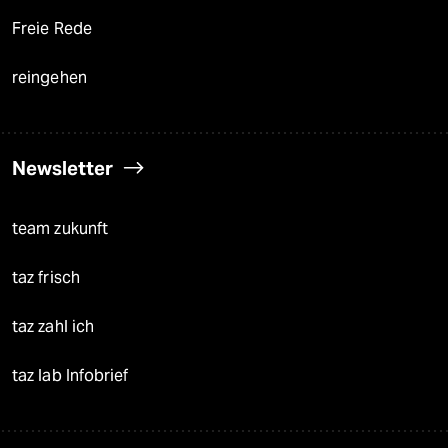
Freie Rede
reingehen
Newsletter
team zukunft
taz frisch
taz zahl ich
taz lab Infobrief