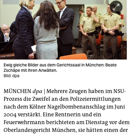
berlin
nord
wahrheit
verlag
verlag
veranstaltungen
Ewig gleiche Bilder aus dem Gerichtssaal in München: Beate
Zschäpe mit ihren Anwälten.
shop
Bild: dpa
fragen & hilfe
MÜNCHEN
dpa
| Mehrere Zeugen haben im NSU-
Prozess die Zweifel an den Polizeiermittlungen
unterstützen
nach dem Kölner Nagelbombenanschlag im Juni
abo
2004 verstärkt. Eine Rentnerin und ein
Feuerwehrmann berichteten am Dienstag vor dem
genossenschaft
Oberlandesgericht München, sie hätten einen der