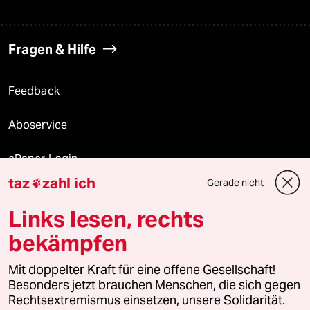
Fragen & Hilfe
Feedback
Aboservice
ePaper Login
taz
zahl ich
Gerade nicht

Downloads für Abonnierende
Links lesen, rechts
bekämpfen
© 2026 taz Verlags und Vertriebs GmbH
Mit doppelter Kraft für eine offene Gesellschaft!
Alle Rechte vorbehalten. Bei rechtlichen Fragen oder für Genehmigungen
wenden Sie sich bitte an
lizenzen@taz.de
Besonders jetzt brauchen Menschen, die sich gegen
Rechtsextremismus einsetzen, unsere Solidarität.