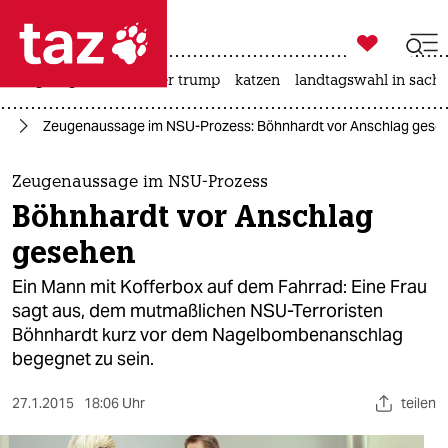

taz zahl ich
bergsteigen
usa unter trump
katzen
landtagswahl in sachs

taz zahl ich
U)
Zeugenaussage im NSU-Prozess: Böhnhardt vor Anschlag gese
taz zahl ich
themen
Zeugenaussage im NSU-Prozess
Böhnhardt vor Anschlag
politik
gesehen
öko
Ein Mann mit Kofferbox auf dem Fahrrad: Eine Frau
sagt aus, dem mutmaßlichen NSU-Terroristen
gesellschaft
Böhnhardt kurz vor dem Nagelbombenanschlag
begegnet zu sein.
kultur
sport
27.1.2015
18:06 Uhr
teilen