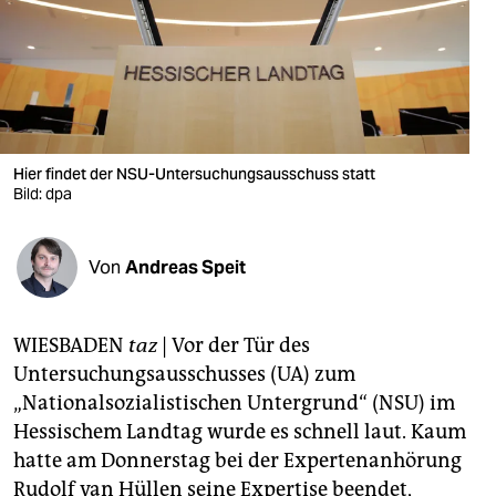
berlin
nord
wahrheit
verlag
Hier findet der NSU-Untersuchungsausschuss statt
verlag
Bild: dpa
veranstaltungen
Von
Andreas Speit
shop
fragen & hilfe
WIESBADEN
taz
|
Vor der Tür des
unterstützen
Untersuchungsausschusses (UA) zum
„Nationalsozialistischen Untergrund“ (NSU) im
abo
Hessischem Landtag wurde es schnell laut. Kaum
genossenschaft
hatte am Donnerstag bei der Expertenanhörung
Rudolf van Hüllen seine Expertise beendet,