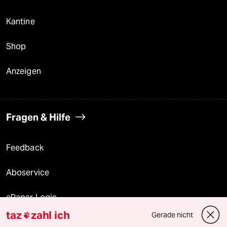
Kantine
Shop
Anzeigen
Fragen & Hilfe
Feedback
Aboservice
ePaper Login
taz
zahl ich
Gerade nicht

Downloads für Abonnierende