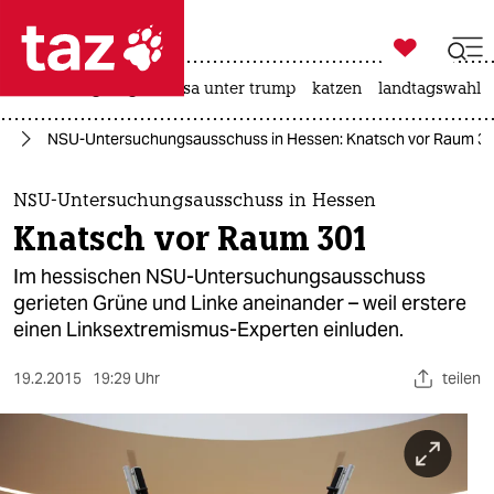

taz zahl ich
hitze
bergsteigen
usa unter trump
katzen
landtagswahl i

taz zahl ich
us
NSU-Untersuchungsausschuss in Hessen: Knatsch vor Raum 3
taz zahl ich
themen
NSU-Untersuchungsausschuss in Hessen
Knatsch vor Raum 301
politik
Im hessischen NSU-Untersuchungsausschuss
öko
gerieten Grüne und Linke aneinander – weil erstere
einen Linksextremismus-Experten einluden.
gesellschaft
19.2.2015
19:29 Uhr
teilen
kultur
sport