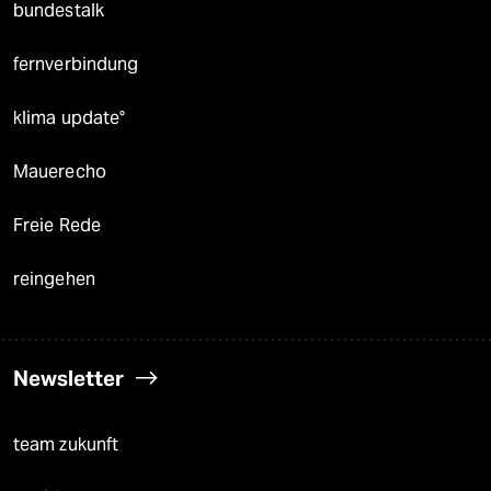
bundestalk
fernverbindung
klima update°
Mauerecho
Freie Rede
reingehen
Newsletter
team zukunft