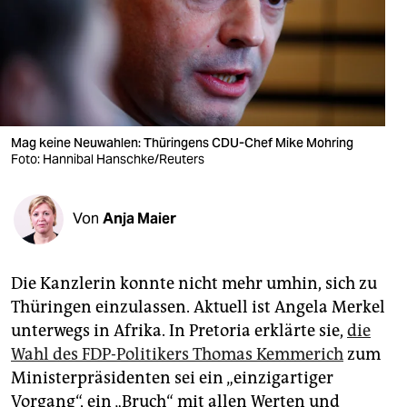
berlin
nord
wahrheit
verlag
Mag keine Neuwahlen: Thüringens CDU-Chef Mike Mohring
Foto: Hannibal Hanschke/Reuters
verlag
veranstaltungen
Von
Anja Maier
shop
fragen & hilfe
Die Kanzlerin konnte nicht mehr umhin, sich zu
unterstützen
Thüringen einzulassen. Aktuell ist Angela Merkel
unterwegs in Afrika. In Pretoria erklärte sie,
die
abo
Wahl des FDP-Politikers Thomas Kemmerich
zum
genossenschaft
Ministerpräsidenten sei ein „einzigartiger
Vorgang“, ein „Bruch“ mit allen Werten und