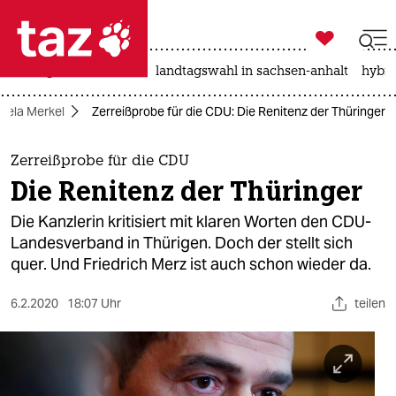

taz zahl ich
niedrigwasser
rente
landtagswahl in sachsen-anhalt
hybri

taz zahl ich
gela Merkel
Zerreißprobe für die CDU: Die Renitenz der Thüringer
taz zahl ich
themen
Zerreißprobe für die CDU
Die Renitenz der Thüringer
politik
Die Kanzlerin kritisiert mit klaren Worten den CDU-
öko
Landesverband in Thürigen. Doch der stellt sich
quer. Und Friedrich Merz ist auch schon wieder da.
gesellschaft
6.2.2020
18:07 Uhr
teilen
kultur
sport