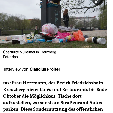
berlin
nord
wahrheit
verlag
verlag
Überfüllte Mülleimer in Kreuzberg
veranstaltungen
Foto: dpa
shop
Interview von
Claudius Prößer
fragen & hilfe
taz: Frau Herrmann, der Bezirk Friedrichshain-
unterstützen
Kreuzberg bietet Cafés und Restaurants bis Ende
abo
Oktober die Möglichkeit, Tische dort
aufzustellen, wo sonst am Straßenrand Autos
genossenschaft
parken. Diese Sondernutzung des öffentlichen