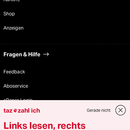
Shop
Anzeigen
Fragen & Hilfe
Feedback
Aboservice
ePaper Login
taz
zahl ich
Gerade nicht

Downloads für Abonnierende
Links lesen, rechts