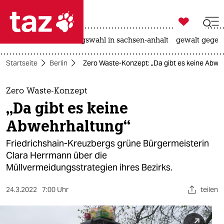

taz zahl ich
hitze
surfen
landtagswahl in sachsen-anhalt
gewalt gegen

taz zahl ich
Startseite
Berlin
Zero Waste-Konzept: „Da gibt es keine Abwe
taz zahl ich
themen
Zero Waste-Konzept
„Da gibt es keine
politik
Abwehrhaltung“
öko
Friedrichshain-Kreuzbergs grüne Bürgermeisterin
Clara Herrmann über die
gesellschaft
Müllvermeidungsstrategien ihres Bezirks.
kultur
24.3.2022
7:00 Uhr
teilen
sport