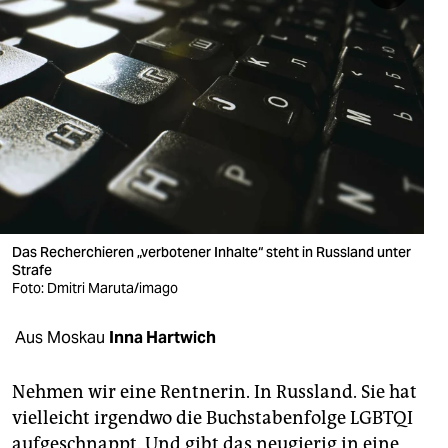
berlin
nord
wahrheit
verlag
verlag
veranstaltungen
Das Recherchieren „verbotener Inhalte“ steht in Russland unter
shop
Strafe
Foto: Dmitri Maruta/imago
fragen & hilfe
unterstützen
Aus Moskau
Inna Hartwich
abo
Nehmen wir eine Rentnerin. In Russland. Sie hat
genossenschaft
vielleicht irgendwo die Buchstabenfolge LGBTQI
aufgeschnappt. Und gibt das neugierig in eine