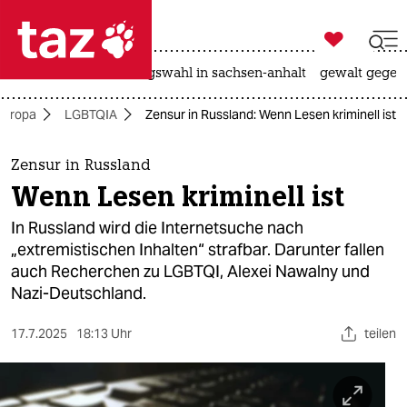

taz zahl ich
hitze
surfen
landtagswahl in sachsen-anhalt
gewalt gegen

taz zahl ich
Europa
LGBTQIA
Zensur in Russland: Wenn Lesen kriminell ist
taz zahl ich
themen
Zensur in Russland
Wenn Lesen kriminell ist
politik
In Russland wird die Internetsuche nach
öko
„extremistischen Inhalten“ strafbar. Darunter fallen
auch Recherchen zu LGBTQI, Alexei Nawalny und
gesellschaft
Nazi-Deutschland.
kultur
17.7.2025
18:13 Uhr
teilen
sport