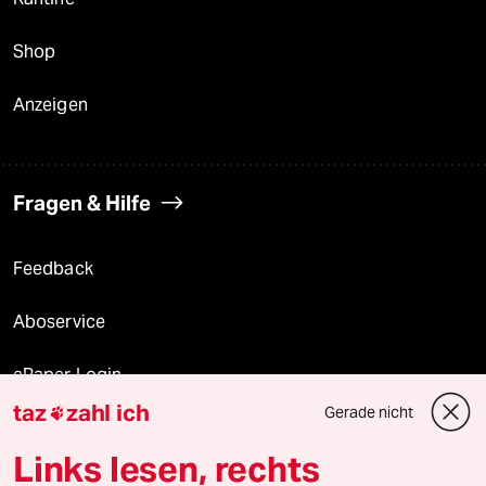
Shop
Anzeigen
Fragen & Hilfe
Feedback
Aboservice
ePaper Login
taz
zahl ich
Gerade nicht

Downloads für Abonnierende
Links lesen, rechts