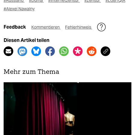
#Russland
#Duma
#Internetzensur
#Zensur
#LGBTQIA
#Alexei Nawalny
Feedback
Kommentieren
Fehlerhinweis
Diesen Artikel teilen
Mehr zum Thema