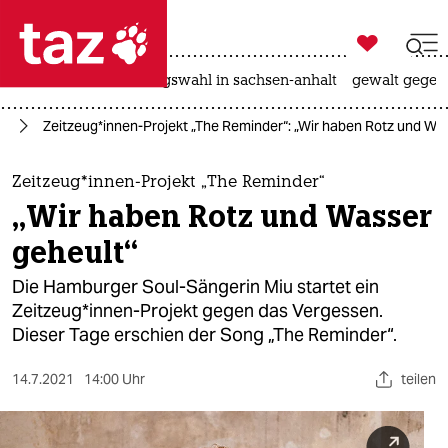

taz zahl ich
hitze
surfen
landtagswahl in sachsen-anhalt
gewalt gegen

taz zahl ich
ur
Zeitzeug*innen-Projekt „The Reminder“: „Wir haben Rotz und Wa
taz zahl ich
themen
Zeitzeug*innen-Projekt „The Reminder“
„Wir haben Rotz und Wasser
politik
geheult“
öko
Die Hamburger Soul-Sängerin Miu startet ein
Zeitzeug*innen-Projekt gegen das Vergessen.
gesellschaft
Dieser Tage erschien der Song „The Reminder“.
kultur
14.7.2021
14:00 Uhr
teilen
sport