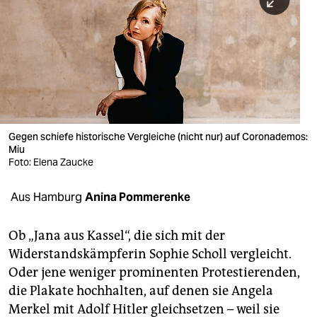
berlin
nord
wahrheit
verlag
verlag
Gegen schiefe historische Vergleiche (nicht nur) auf Coronademos:
Miu
veranstaltungen
Foto: Elena Zaucke
shop
Aus Hamburg
Anina Pommerenke
fragen & hilfe
unterstützen
Ob „Jana aus Kassel“, die sich mit der
Widerstandskämpferin Sophie Scholl vergleicht.
abo
Oder jene weniger prominenten Protestierenden,
die Plakate hochhalten, auf denen sie Angela
genossenschaft
Merkel mit Adolf Hitler gleichsetzen – weil sie