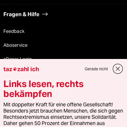
Fragen & Hilfe
Feedback
Aboservice
ePaper Login
taz
zahl ich
Gerade nicht

Downloads für Abonnierende
Links lesen, rechts
bekämpfen
© 2026 taz Verlags und Vertriebs GmbH
Mit doppelter Kraft für eine offene Gesellschaft!
Alle Rechte vorbehalten. Bei rechtlichen Fragen oder für Genehmigungen
wenden Sie sich bitte an
lizenzen@taz.de
Besonders jetzt brauchen Menschen, die sich gegen
Rechtsextremismus einsetzen, unsere Solidarität.
Daher gehen 50 Prozent der Einnahmen aus
Feedback
Redaktionsstatut
Kommune-Richtlinien
KI-