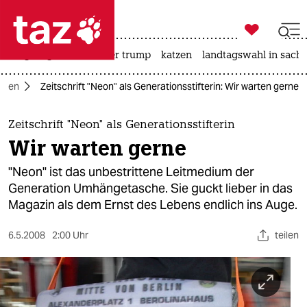

taz zahl ich
bergsteigen
usa unter trump
katzen
landtagswahl in sachs

taz zahl ich
dien
Zeitschrift "Neon" als Generationsstifterin: Wir warten gerne
taz zahl ich
themen
Zeitschrift "Neon" als Generationsstifterin
Wir warten gerne
politik
"Neon" ist das unbestrittene Leitmedium der
öko
Generation Umhängetasche. Sie guckt lieber in das
Magazin als dem Ernst des Lebens endlich ins Auge.
gesellschaft
6.5.2008
2:00 Uhr
teilen
kultur
sport