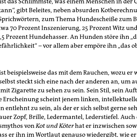
 ist das Schlimmste, was einem Menschen in der 
kann“, gibt Beleites, neben absurden Kotberech
 Sprichwörtern, zum Thema Hundescheiße zum B
twa 70 Prozent Inszenierung, 25 Prozent Witz un
5 Prozent Hundehasser. An Hunden störe ihn „d
efährlichkeit“ – vor allem aber empöre ihn „das 
 ist beispielsweise das mit dem Rauchen, wozu er 
 selbst steckt sich eine nach der anderen an, um a
mit Zigarette zu sehen zu sein. Sein Stil, sein Auf
e Erscheinung scheint jenem linken, intellektuell
 entlehnt zu sein, als der er sich selbst gerne se
uer Zopf, Brille, Ledermantel, Lederstiefel. Auch
smythos von
Kot und Köter
hat er inzwischen sow
 dass er ihn im Wortlaut genauso wiedergibt, wie er