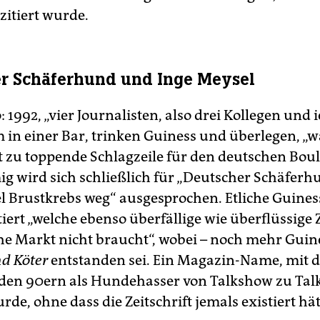
zitiert wurde.
r Schäferhund und Inge Meysel
: 1992, „vier Journalisten, also drei Kollegen und i
in einer Bar, trinken Guiness und überlegen, „w
ht zu toppende Schlagzeile für den deutschen Boul
ig wird sich schließlich für „Deutscher Schäferh
l Brustkrebs weg“ ausgesprochen. Etliche Guines
iert „welche ebenso überfällige wie überflüssige Z
he Markt nicht braucht“, wobei – noch mehr Guine
nd Köter
entstanden sei. Ein Magazin-Name, mit 
n den 90ern als Hundehasser von Talkshow zu Ta
rde, ohne dass die Zeitschrift jemals existiert hät