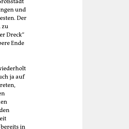
Großstadt
nungen und
esten. Der
d zu
er Dreck“
obere Ende
wiederholt
uch ja auf
treten,
en
hen
 den
eit
 bereits in