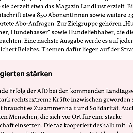
 sie derzeit etwa das Magazin LandLust erzielt. B
Zeitschrift etwa 850 AbonentInnen sowie weitere 2
tete Abo-Anfragen. Zur Zielgruppe gehören „H
r, Hundehasser“ sowie Hundeliebhaber, die die
achten. Eine nächste Ausgabe werde es auf jeden
ichert Beleites. Themen dafür liegen auf der Stra
gierten stärken
nde Erfolg der AfD bei den kommenden Landtags
 stark rechtsextreme Kräfte inzwischen geworden 
zt braucht es Zusammenhalt und Solidarität. Auc
en Menschen, die sich vor Ort für eine starke
schaft einsetzen. Die taz kooperiert deshalb mit "A