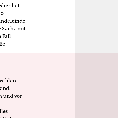
isher hat
30
undefeinde,
 Sache mit
 Fall
ße.
wahlen
sind.
h und vor
lles