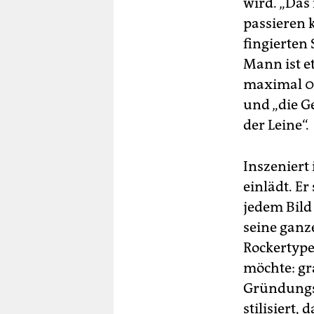
wird. „Das
passieren 
fingierten
Mann ist e
maximal 0,
und „die G
der Leine“.
Inszeniert
einlädt. Er
jedem Bild 
seine ganz
Rockertypen
möchte: gra
Gründung
stilisiert,