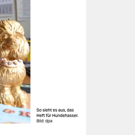
So sieht es aus, das
Heft für Hundehasser.
Bild: dpa