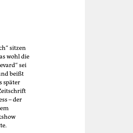
ch“ sitzen
as wohl die
evard“ sei
und beißt
s später
eitschrift
ss – der
dem
lkshow
te.