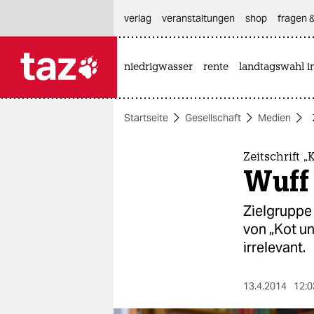
hautnavigation anspringen
hauptinhalt anspringen
footer anspringen
verlag
veranstaltungen
shop
fragen &
niedrigwasser
rente
landtagswahl i

taz zahl ich
taz zahl ich
Startseite
Gesellschaft
Medien
themen
politik
Zeitschrift 
Wuff
öko
Zielgruppe
gesellschaft
von „Kot un
irrelevant.
kultur
sport
13.4.2014
12:0