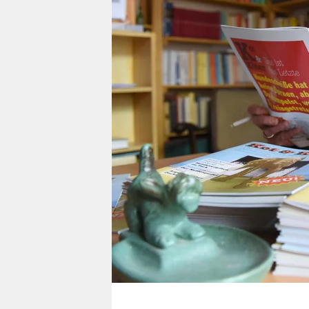
berlin
nord
wahrheit
verlag
verlag
veranstaltungen
shop
fragen & hilfe
unterstützen
abo
genossenschaft