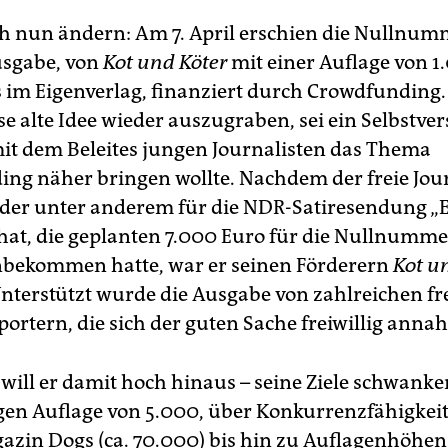
ich nun ändern: Am 7. April erschien die Nullnum
usgabe, von
Kot und Köter
mit einer Auflage von 1
es im Eigenverlag, finanziert durch Crowdfunding.
se alte Idee wieder auszugraben, sei ein Selbstve
it dem Beleites jungen Journalisten das Thema
ng näher bringen wollte. Nachdem der freie Jour
er unter anderem für die NDR-Satiresendung „E
 hat, die geplanten 7.000 Euro für die Nullnumme
ekommen hatte, war er seinen Förderern
Kot u
Unterstützt wurde die Ausgabe von zahlreichen fr
portern, die sich der guten Sache freiwillig ann
 will er damit hoch hinaus – seine Ziele schwanke
gen Auflage von 5.000, über Konkurrenzfähigkei
in Dogs (ca. 70.000) bis hin zu Auflagenhöhen 