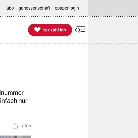
abo
genossenschaft
epaper login

taz zahl ich
taz zahl ich
ullnummer
einfach nur
teilen