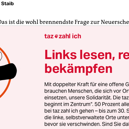
 Staib
Das ist die wohl brennendste Frage zur Neuersch
ter – Die Zeitschrift für den Deutschen Hundefei
taz
zahl ich

itschrift in Händen, erkennt man, dass das ganze
nzwinkern“ zu verstehen ist, wie Herausgeber 
Links lesen, r
gt.
bekämpfen
hriften wie „Georg Kreislers Tagebücher entdeckt:
ften im Park“ oder „Jute statt Plastik – Grüne fo
Mit doppelter Kraft für eine offene G
es Umdenken in Sachen Hundekot“ löst die Zeitsch
brauchen Menschen, die sich vor O
n „aggressiv, pseudoernst, satirisch“ ein; zudem 
einsetzen, unsere Solidarität. Die ta
beginnt im Zentrum“. 50 Prozent a
rril, verschroben, erdichtet, erlogen, persönlich,
bei taz zahl ich gehen – bis zum 30
er einfach nur irrelevant.
die linke, selbstverwaltete Orte unte
bevor sie verschwinden. Sind Sie da