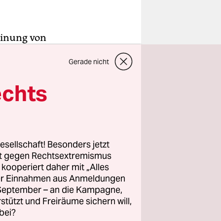
einung von
nd
. Hält
Gerade nicht
 „mit
Wulf
echts
 selbige
rdern
esellschaft! Besonders jetzt
rift ihr
rt gegen Rechtsextremismus
sind die
z kooperiert daher mit „Alles
ller Einnahmen aus Anmeldungen
 humorvoll,
. September – an die Kampagne,
rstützt und Freiräume sichern will,
bei?