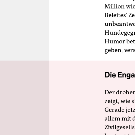
Million wie
Beleites' 
unbeantwor
Hundegegne
Humor betr
geben, vers
Die Enga
Der drohe
zeigt, wie
Gerade jet
allem mit d
Zivilgesell