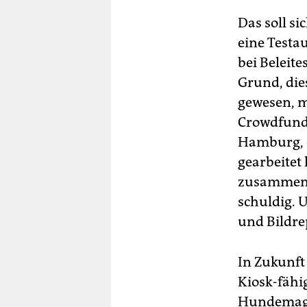
Das soll s
eine Testa
bei Beleit
Grund, die
gewesen, m
Crowdfundi
Hamburg, d
gearbeitet
zusammenb
schuldig. 
und Bildre
In Zukunft
Kiosk-fähi
Hundemagaz