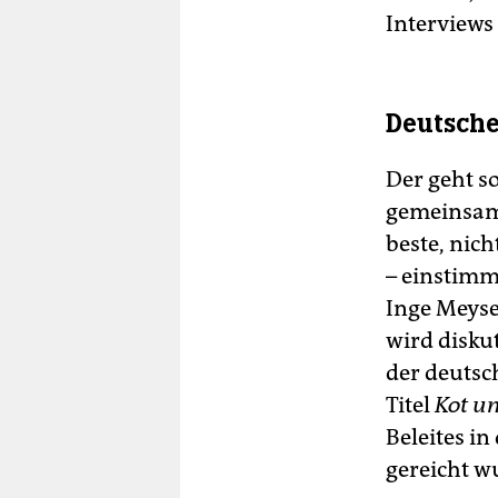
Interviews 
Deutsche
Der geht so
gemeinsam 
beste, nic
– einstimm
Inge Meyse
wird diskut
der deutsc
Titel
Kot u
Beleites i
gereicht wu