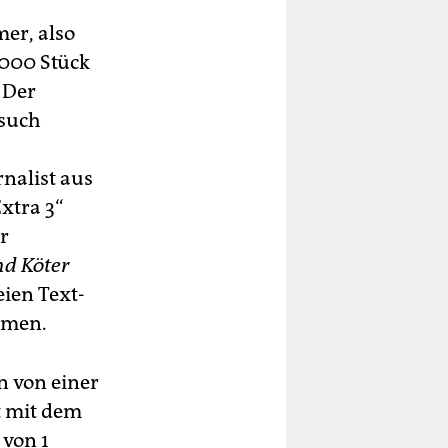
mer, also
.000 Stück
 Der
rsuch
nalist aus
xtra 3“
r
nd Köter
eien Text-
ahmen.
n von einer
t mit dem
von 1