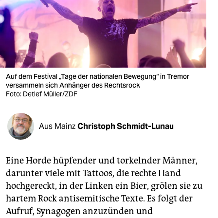
berlin
nord
wahrheit
verlag
Auf dem Festival „Tage der nationalen Bewegung“ in Tremor
verlag
versammeln sich Anhänger des Rechtsrock
Foto: Detlef Müller/ZDF
veranstaltungen
shop
Aus Mainz
Christoph Schmidt-Lunau
fragen & hilfe
Eine Horde hüpfender und torkelnder Männer,
unterstützen
darunter viele mit Tattoos, die rechte Hand
abo
hochgereckt, in der Linken ein Bier, grölen sie zu
hartem Rock antisemitische Texte. Es folgt der
genossenschaft
Aufruf, Synagogen anzuzünden und