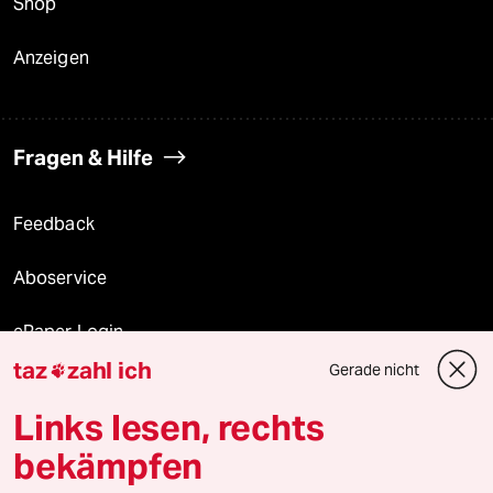
Shop
Anzeigen
Fragen & Hilfe
Feedback
Aboservice
ePaper Login
taz
zahl ich
Gerade nicht

Downloads für Abonnierende
Links lesen, rechts
bekämpfen
© 2026 taz Verlags und Vertriebs GmbH