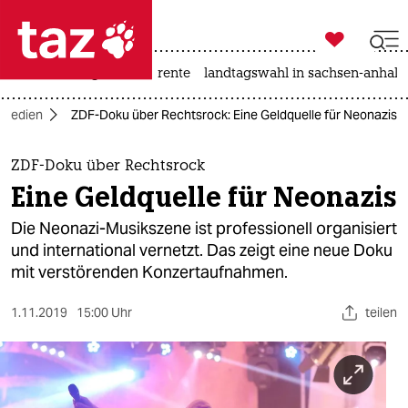

taz zahl ich
hitze
niedrigwasser
rente
landtagswahl in sachsen-anhalt

taz zahl ich
Medien
ZDF-Doku über Rechtsrock: Eine Geldquelle für Neonazis
taz zahl ich
themen
ZDF-Doku über Rechtsrock
Eine Geldquelle für Neonazis
politik
Die Neonazi-Musikszene ist professionell organisiert
öko
und international vernetzt. Das zeigt eine neue Doku
mit verstörenden Konzertaufnahmen.
gesellschaft
1.11.2019
15:00 Uhr
teilen
kultur
sport