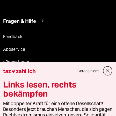
Fragen & Hilfe
Feedback
Aboservice
ePaper Login
taz
zahl ich
Gerade nicht

Downloads für Abonnierende
Links lesen, rechts
bekämpfen
© 2026 taz Verlags und Vertriebs GmbH
Mit doppelter Kraft für eine offene Gesellschaft!
Alle Rechte vorbehalten. Bei rechtlichen Fragen oder für Genehmigungen
wenden Sie sich bitte an
lizenzen@taz.de
Besonders jetzt brauchen Menschen, die sich gegen
Rechtsextremismus einsetzen, unsere Solidarität.