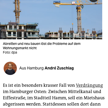
berlin
nord
wahrheit
verlag
verlag
Abreißen und neu bauen löst die Probleme auf dem
Wohnungsmarkt nicht
veranstaltungen
Foto: dpa
shop
Aus Hamburg
André Zuschlag
fragen & hilfe
unterstützen
Es ist ein besonders krasser Fall von
Verdrängung
abo
im Hamburger Osten: Zwischen Mittelkanal und
Eiffestraße, im Stadtteil Hamm, soll ein Mietshaus
genossenschaft
abgerissen werden. Stattdessen sollen dort dann