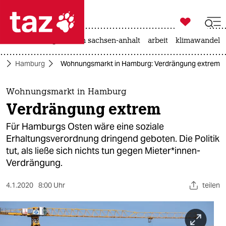

taz zahl ich
hitze
landtagswahl in sachsen-anhalt
arbeit
klimawandel

taz zahl ich
d
Hamburg
Wohnungsmarkt in Hamburg: Verdrängung extrem
taz zahl ich
themen
Wohnungsmarkt in Hamburg
Verdrängung extrem
politik
Für Hamburgs Osten wäre eine soziale
öko
Erhaltungsverordnung dringend geboten. Die Politik
tut, als ließe sich nichts tun gegen Mieter*innen-
gesellschaft
Verdrängung.
kultur
4.1.2020
8:00 Uhr
teilen
sport