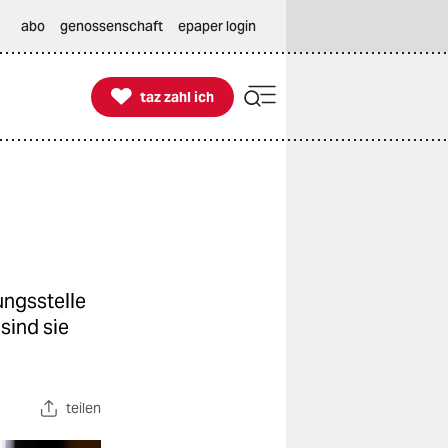
abo
genossenschaft
epaper login

taz zahl ich
taz zahl ich
ungsstelle
sind sie
teilen