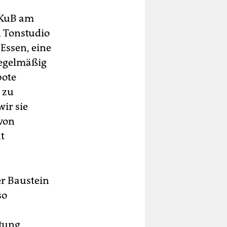
 KuB am
n Tonstudio
Essen, eine
Regelmäßig
bote
 zu
wir sie
 von
t
er Baustein
so
atung