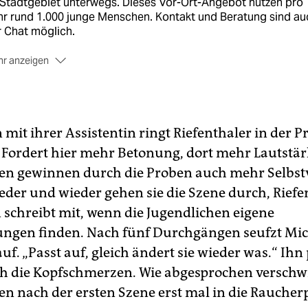
 Stadtgebiet unterwegs. Dieses Vor-Ort-Angebot nutzen pro
hr rund 1.000 junge Menschen. Kontakt und Beratung sind au
 Chat möglich.
r anzeigen
hnungslose Jugendliche
Die Bundesarbeitsgemeinschaft fü
nungslosenhilfe gibt an, dass in Berlin bis zu 3.000
endliche und junge Erwachsene ohne feste Bleibe leben. Ni
e schlafen durchgängig auf der Straße, einige kommen als
it ihrer Assistentin ringt Riefenthaler in der 
fa-Hopper“ zeitweise auch bei Freunden unter. In normalen
. Fordert hier mehr Betonung, dort mehr Lautstärk
dachlosenunterkünften können Jugendliche aus Gründen de
en gewinnen durch die Proben auch mehr Selbstv
derjährigenschutzes meist nicht übernachten. Offiziell gibt e
ne minderjährigen Wohnungslosen, weil die Eltern die Pflicht
ieder und wieder gehen sie die Szene durch, Riefe
en, ihre Kinder unterzubringen.
n schreibt mit, wenn die Jugendlichen eigene
s Theaterprojekt
Die Jugendlichen spielen das Theaterstück
ngen finden. Nach fünf Durchgängen seufzt Mi
le kennen Luci“ vom Freitag, 29. März, bis Sonntag, 31. März,
auf. „Passt auf, gleich ändert sie wieder was.“ Ihn
30 Uhr im Circus Schatzinsel, May-Ayim-Ufer 4 in Kreuzberg,
ie am Dienstag, 2. April, um 19.30 Uhr in der Freikirchlichen
 die Kopfschmerzen. Wie abgesprochen verschw
meinde Kreuzberg, Bergmannstraße 22. Der Kartenvorverkau
en nach der ersten Szene erst mal in die Raucher
t begonnen.
(usch)