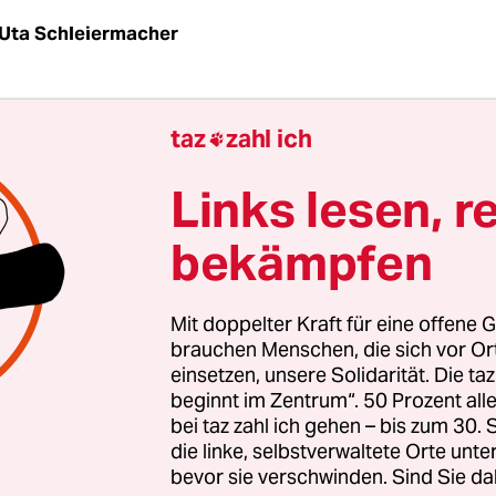
Uta Schleiermacher
 eine Stunde zu spät zur Theaterprobe und will e
taz
zahl ich

 Micha steht auf der Bühne, hat den Text nicht ge
 Kopfschmerzen. Erik, laut Regisseurin ein
Links lesen, r
risches Genie, ist da, schläft allerdings nach kurz
bekämpfen
in. Und Marie läuft wütend aus dem Raum, weil si
 fühlt.
Mit doppelter Kraft für eine offene G
ahnsinnig flexibel sein“, sagt Margareta Riefenth
brauchen Menschen, die sich vor O
einsetzen, unsere Solidarität. Die ta
g Jahren studiert sie in der
Kontakt- und Beratu
beginnt im Zentrum“. 50 Prozent a
gendlichen Wohnungslosen Theaterstücke ein. Im
bei taz zahl ich gehen – bis zum 30
die Theaterleiterin selbst geschrieben hat, geht e
die linke, selbstverwaltete Orte unte
bevor sie verschwinden. Sind Sie da
ci: Ein Junge aus ihrem Freundeskreis hat verle