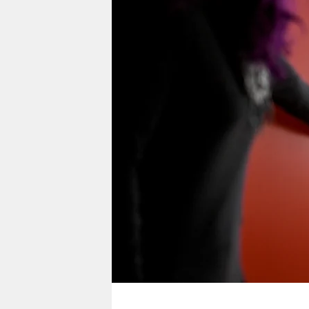
berlin
nord
wahrheit
verlag
verlag
veranstaltungen
shop
fragen & hilfe
unterstützen
abo
genossenschaft