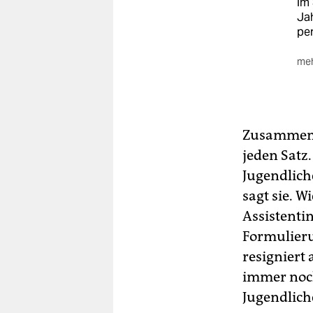
im
Ja
per
meh
Wo
Woh
Jug
all
Zusammen m
„So
jeden Satz
Ob
Jugendlich
Min
kei
sagt sie. W
hab
Assistenti
Da
Formulieru
„Al
resigniert 
19.
sow
immer noch
Ge
Jugendlich
ha