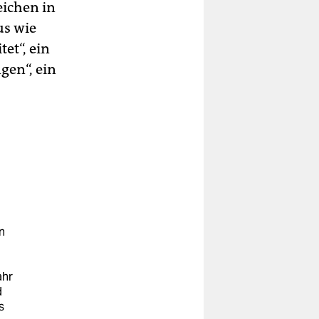
eichen in
us wie
et“, ein
gen“, ein
n
ahr
d
s