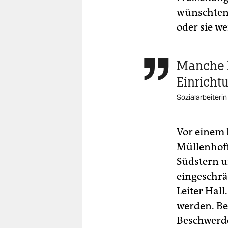
wünschten,
oder sie we
Manche h

Einricht
Sozialarbeiteri
Vor einem 
Müllenhof
Südstern u
eingeschrä
Leiter Hal
werden. Be
Beschwerde