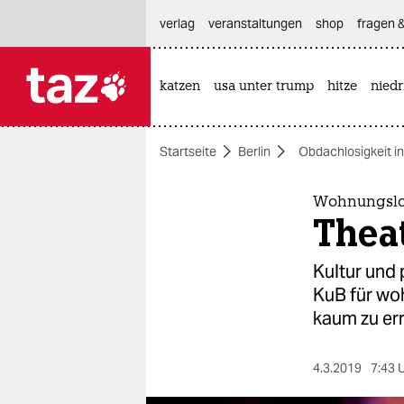
hautnavigation anspringen
hauptinhalt anspringen
footer anspringen
verlag
veranstaltungen
shop
fragen &
katzen
usa unter trump
hitze
nied

taz zahl ich
taz zahl ich
Startseite
Berlin
Obdachlosigkeit in
themen
politik
Wohnungslo
Thea
öko
Kultur und 
gesellschaft
KuB für wo
kaum zu er
kultur
sport
4.3.2019
7:43 