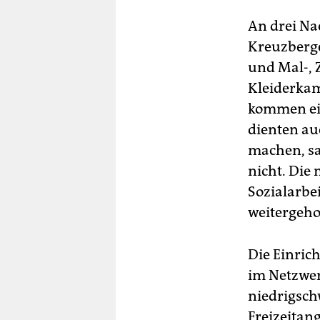
An drei Na
Kreuzberge
und Mal-, 
Kleiderkam
kommen ein
dienten au
machen, sag
nicht. Die
Sozialarbe
weitergeho
Die Einric
im Netzwer
niedrigsch
Freizeitan