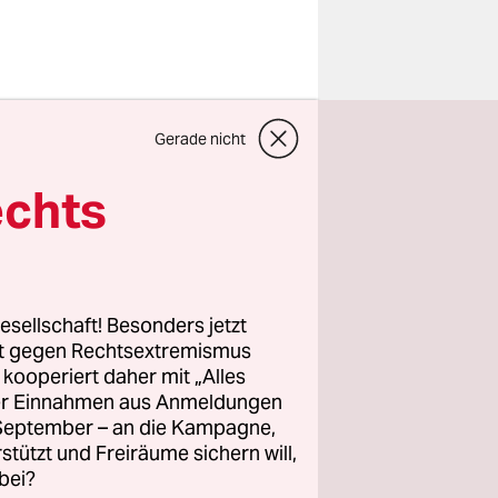
rst mal
Gerade nicht
lernt und
echts
er Zeit auf
e sich
esellschaft! Besonders jetzt
aler. Seit
rt gegen Rechtsextremismus
z kooperiert daher mit „Alles
ngsstelle
ller Einnahmen aus Anmeldungen
 aktuellen
. September – an die Kampagne,
s um das
rstützt und Freiräume sichern will,
bei?
tzende