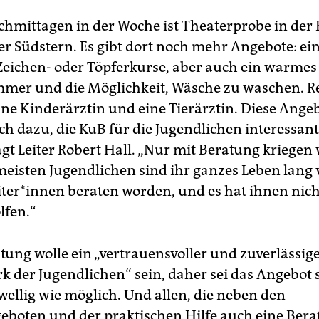
chmittagen in der Woche ist Theaterprobe in der
r Südstern. Es gibt dort noch mehr Angebote: ei
Zeichen- oder Töpferkurse, aber auch ein warmes 
mer und die Möglichkeit, Wäsche zu waschen. 
e Kinderärztin und eine Tierärztin. Diese Ange
ch dazu, die KuB für die Jugendlichen interessant
t Leiter Robert Hall. „Nur mit Beratung kriegen 
 meisten Jugendlichen sind ihr ganzes Leben lang
iter*innen beraten worden, und es hat ihnen nich
lfen.“
htung wolle ein „vertrauensvoller und zuverlässig
k der Jugendlichen“ sein, daher sei das Angebot 
wellig wie möglich. Und allen, die neben den
geboten und der praktischen Hilfe auch eine Ber