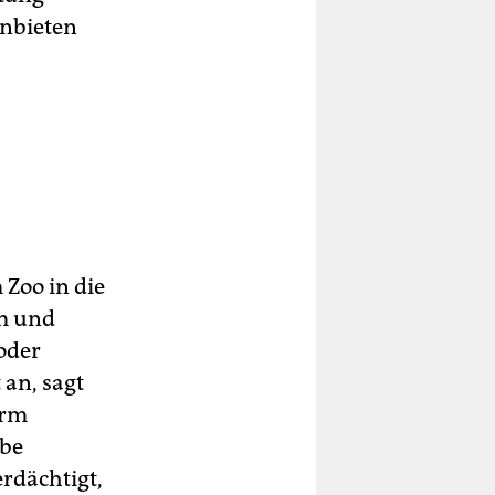
anbieten
 Zoo in die
m und
oder
an, sagt
arm
abe
rdächtigt,