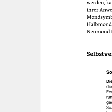
werden, ka
ihrer Anwe
Mondsymbol
Halbmond f
Neumond fü
Selbstve
So
Di
die
Er
run
ge
Soz