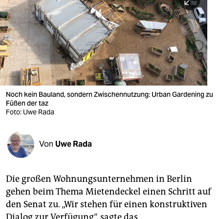
berlin
nord
wahrheit
verlag
verlag
Noch kein Bauland, sondern Zwischennutzung: Urban Gardening zu
Füßen der taz
veranstaltungen
Foto: Uwe Rada
shop
fragen & hilfe
Von
Uwe Rada
unterstützen
Die großen Wohnungsunternehmen in Berlin
abo
gehen beim Thema Mietendeckel einen Schritt auf
genossenschaft
den Senat zu. „Wir stehen für einen konstruktiven
Dialog zur Verfügung“, sagte das