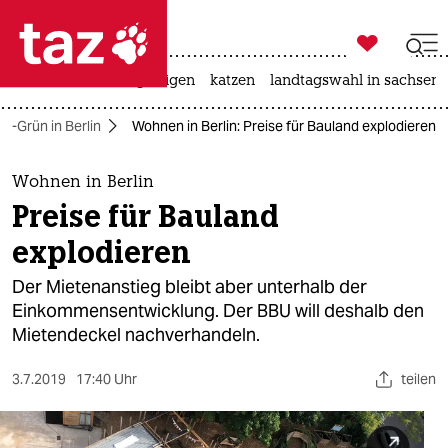

taz zahl ich
ceuta
hitze
bergsteigen
katzen
landtagswahl in sachsen-

taz zahl ich
ot-Grün in Berlin
Wohnen in Berlin: Preise für Bauland explodieren
taz zahl ich
themen
Wohnen in Berlin
Preise für Bauland
politik
explodieren
öko
Der Mietenanstieg bleibt aber unterhalb der
Einkommensentwicklung. Der BBU will deshalb den
gesellschaft
Mietendeckel nachverhandeln.
kultur
3.7.2019
17:40 Uhr
teilen
sport