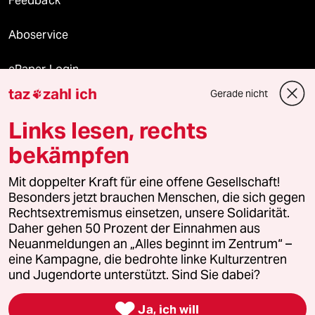
Feedback
Aboservice
ePaper Login
taz
zahl ich
Gerade nicht

Downloads für Abonnierende
Links lesen, rechts
bekämpfen
© 2026 taz Verlags und Vertriebs GmbH
Mit doppelter Kraft für eine offene Gesellschaft!
Alle Rechte vorbehalten. Bei rechtlichen Fragen oder für Genehmigungen
wenden Sie sich bitte an
lizenzen@taz.de
Besonders jetzt brauchen Menschen, die sich gegen
Rechtsextremismus einsetzen, unsere Solidarität.
Daher gehen 50 Prozent der Einnahmen aus
Feedback
Redaktionsstatut
Kommune-Richtlinien
KI-
Neuanmeldungen an „Alles beginnt im Zentrum“ –
eine Kampagne, die bedrohte linke Kulturzentren
Leitlinie
Informant
Datenschutz
Impressum
AGB
und Jugendorte unterstützt. Sind Sie dabei?
Seitenwende
Einwilligungen widerrufen (Ads)

Ja, ich will