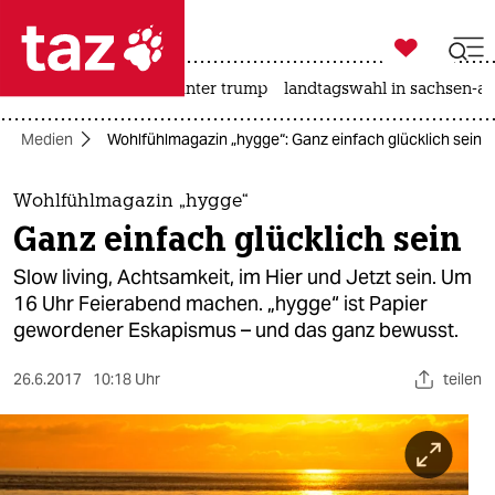

taz zahl ich
nahost-konflikt
usa unter trump
landtagswahl in sachsen-an

taz zahl ich
Medien
Wohlfühlmagazin „hygge“: Ganz einfach glücklich sein
taz zahl ich
themen
Wohlfühlmagazin „hygge“
Ganz einfach glücklich sein
politik
Slow ­living, Achtsamkeit, im Hier und Jetzt sein. Um
öko
16 Uhr Feierabend machen. „hygge“ ist Papier
gewordener Eskapismus – und das ganz bewusst.
gesellschaft
26.6.2017
10:18 Uhr
teilen
kultur
sport