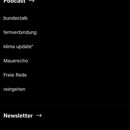
Podcast
bundestalk
fernverbindung
klima update°
Mauerecho
Freie Rede
reingehen
Newsletter