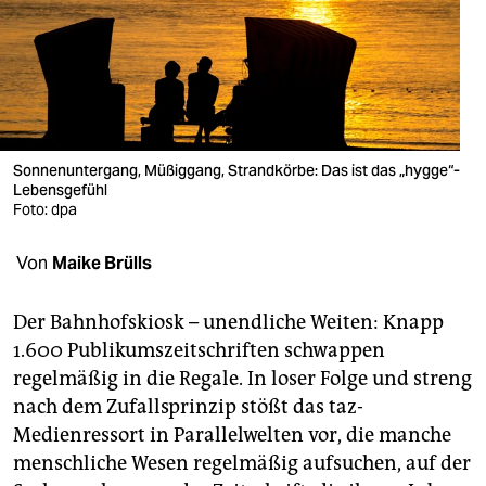
berlin
nord
wahrheit
verlag
Sonnenuntergang, Müßiggang, Strandkörbe: Das ist das „hygge“-
verlag
Lebensgefühl
Foto: dpa
veranstaltungen
Von
Maike Brülls
shop
fragen & hilfe
Der Bahnhofskiosk – unendliche Weiten: Knapp
1.600 Publikumszeitschriften schwappen
unterstützen
regelmäßig in die Regale. In loser Folge und streng
abo
nach dem Zufallsprinzip stößt das taz-
Medienressort in Parallelwelten vor, die manche
genossenschaft
menschliche Wesen regelmäßig aufsuchen, auf der