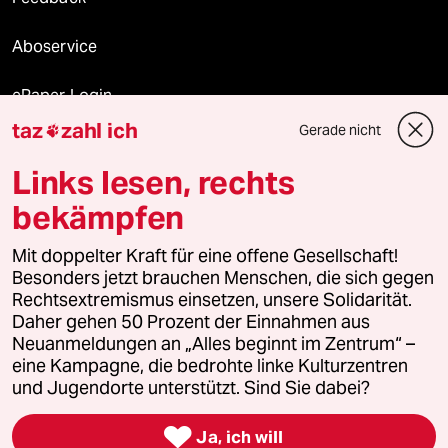
Aboservice
ePaper Login
taz
zahl ich
Gerade nicht

Downloads für Abonnierende
Links lesen, rechts
bekämpfen
© 2026 taz Verlags und Vertriebs GmbH
Alle Rechte vorbehalten. Bei rechtlichen Fragen oder für Genehmigungen
Mit doppelter Kraft für eine offene Gesellschaft!
wenden Sie sich bitte an
lizenzen@taz.de
Besonders jetzt brauchen Menschen, die sich gegen
Rechtsextremismus einsetzen, unsere Solidarität.
Daher gehen 50 Prozent der Einnahmen aus
Feedback
Redaktionsstatut
Kommune-Richtlinien
KI-
Neuanmeldungen an „Alles beginnt im Zentrum“ –
eine Kampagne, die bedrohte linke Kulturzentren
Leitlinie
Informant
Datenschutz
Impressum
AGB
und Jugendorte unterstützt. Sind Sie dabei?
Seitenwende
Einwilligungen widerrufen (Ads)

Ja, ich will