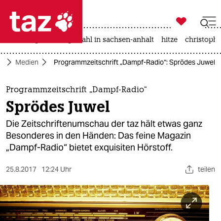

taz zahl ich
iran-krieg
landtagswahl in sachsen-anhalt
hitze
christophe

taz zahl ich
ft
Medien
Programmzeitschrift „Dampf-Radio“: Sprödes Juwel
taz zahl ich
themen
Programmzeitschrift „Dampf-Radio“
Sprödes Juwel
politik
Die Zeitschriftenumschau der taz hält etwas ganz
öko
Besonderes in den Händen: Das feine Magazin
„Dampf-Radio“ bietet exquisiten Hörstoff.
gesellschaft
25.8.2017
12:24 Uhr
teilen
kultur
sport