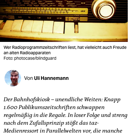
berlin
nord
wahrheit
verlag
Wer Radioprogrammzeitschriften liest, hat vielleicht auch Freude
verlag
an alten Radioapparaten
Foto: photocase/blindguard
veranstaltungen
shop
Von
Uli Hannemann
fragen & hilfe
Der Bahnhofskiosk – unendliche Weiten: Knapp
unterstützen
1.600 Publikumszeitschriften schwappen
abo
regelmäßig in die Regale. In loser Folge und streng
nach dem Zufallsprinzip stößt das taz-
genossenschaft
Medienressort in Parallelwelten vor, die manche