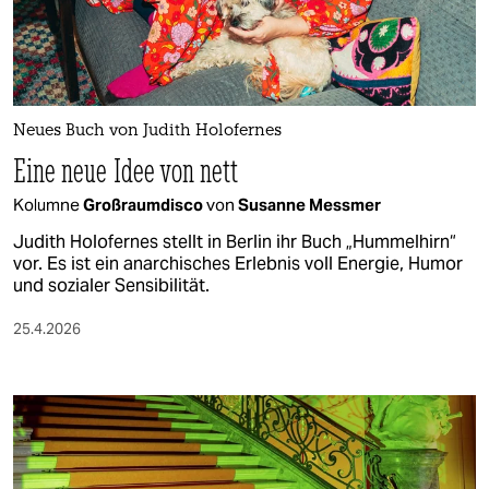
berlin
nord
wahrheit
Neues Buch von Judith Holofernes
verlag
Eine neue Idee von nett
verlag
Kolumne
Großraumdisco
von
Susanne Messmer
veranstaltungen
Judith Holofernes stellt in Berlin ihr Buch „Hummelhirn“
vor. Es ist ein anarchisches Erlebnis voll Energie, Humor
shop
und sozialer Sensibilität.
fragen & hilfe
25.4.2026
unterstützen
abo
genossenschaft