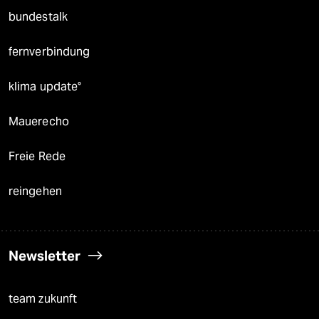
bundestalk
fernverbindung
klima update°
Mauerecho
Freie Rede
reingehen
Newsletter
team zukunft