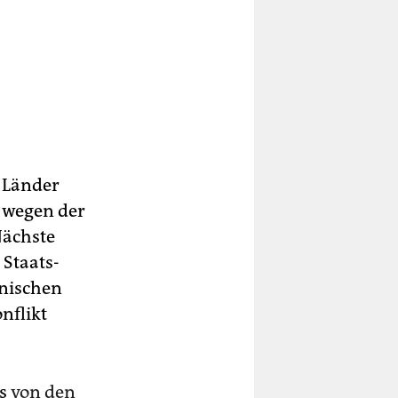
e Länder
 wegen der
Nächste
Staats-
anischen
nflikt
ls
von den