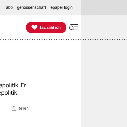
abo
genossenschaft
epaper login

taz zahl ich
taz zahl ich
politik. Er
politik.
teilen