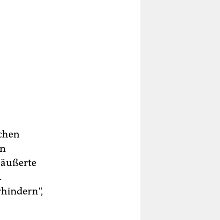
schen
en
 äußerte
.
rhindern“,