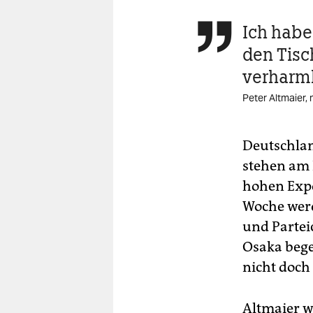
Ich hab

den Tisc
verharm
Peter Altmaier, 
Deutschlan
stehen am 
hohen Expo
Woche werd
und Partei
Osaka bege
nicht doch
Altmaier w