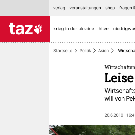
hautnavigation anspringen
hauptinhalt anspringen
footer anspringen
verlag
veranstaltungen
shop
fragen &
krieg in der ukraine
hitze
niedrigwa

taz zahl ich
taz zahl ich
Startseite
Politik
Asien
Wirtschaf
themen
politik
Wirtschaftsm
Leise
öko
Wirtschafts
gesellschaft
will von Pek
kultur
20.6.2019
16:4
sport