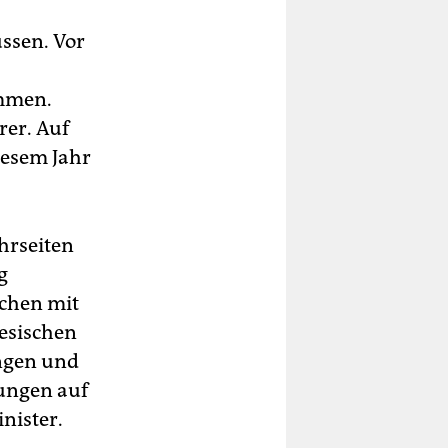
ssen. Vor
ommen.
rer. Auf
diesem Jahr
ehrseiten
g
ächen mit
esischen
ngen und
hungen auf
nister.