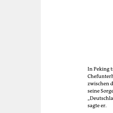
In Peking 
Chefunterh
zwischen d
seine Sorg
„Deutschla
sagte er.