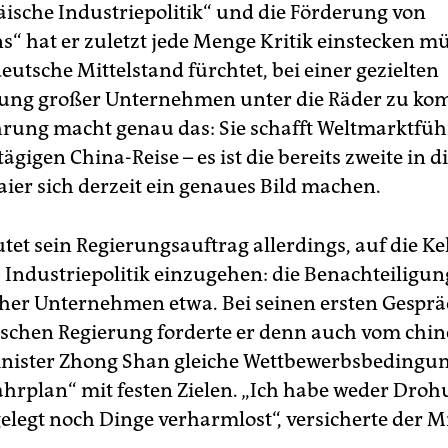
ische Industriepolitik“ und die Förderung von
“ hat er zuletzt jede Menge Kritik einstecken mü
eutsche Mittelstand fürchtet, bei einer gezielten
zung großer Unternehmen unter die Räder zu k
rung macht genau das: Sie schafft Weltmarktfüh
tägigen China-Reise – es ist die bereits zweite in 
aier sich derzeit ein genaues Bild machen.
autet sein Regierungsauftrag allerdings, auf die K
 Industriepolitik einzugehen: die Benachteiligun
her Unternehmen etwa. Bei seinen ersten Gespr
ischen Regierung forderte er denn auch vom chin
nister Zhong Shan gleiche Wettbewerbsbedingu
Fahrplan“ mit festen Zielen. „Ich habe weder Dro
elegt noch Dinge verharmlost“, versicherte der Mi