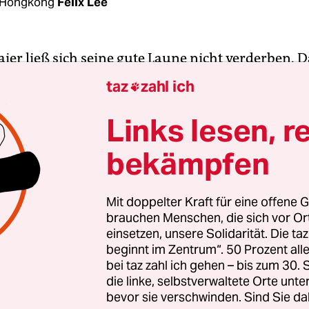
 Hongkong
Felix Lee
ier ließ sich seine gute Laune nicht verderben. D
e Regierungsmaschine versagt. Kurz vor dem Start
taz
zahl ich

n Flug nach Peking abgesagt werden, er selbst un
e Wirtschaftsdelegation mussten in eine Linienm
Links lesen, r
 Probleme mit der Crew, hieß es zur Begründung
bekämpfen
nnoch, als er am Zielort vor die Presse trat.
wirtschaftsminister von der CDU hat in den ve
Mit doppelter Kraft für eine offene G
brauchen Menschen, die sich vor O
hrfach zu erkennen gegeben, dass er eine gewi
einsetzen, unsere Solidarität. Die ta
n für Chinas Modell hegt: Staatskapitalismus mit
beginnt im Zentrum“. 50 Prozent a
chaftlichen Elementen. Auch wenn er zuletzt auf
bei taz zahl ich gehen – bis zum 30
renz in Berlin explizit betont hatte, dass er kein
die linke, selbstverwaltete Orte unte
bevor sie verschwinden. Sind Sie da
sel wünsche, sondern lediglich Deutschland fi