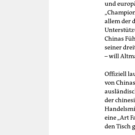
und europä
„Champions
allem der d
Unterstüt
Chinas Füh
seiner drei
– will Altm
Offiziell l
von Chinas
ausländisc
der chines
Handelsmi
eine „Art 
den Tisch g