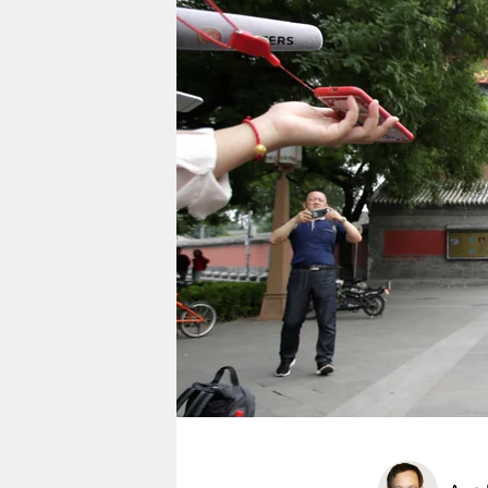
berlin
nord
wahrheit
verlag
verlag
veranstaltungen
shop
fragen & hilfe
unterstützen
abo
genossenschaft