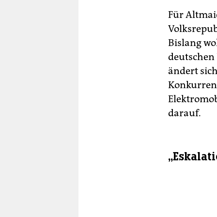
Für Altmai
Volksrepub
Bislang wo
deutschen 
ändert sic
Konkurren
Elektromob
darauf.
„Eskalat