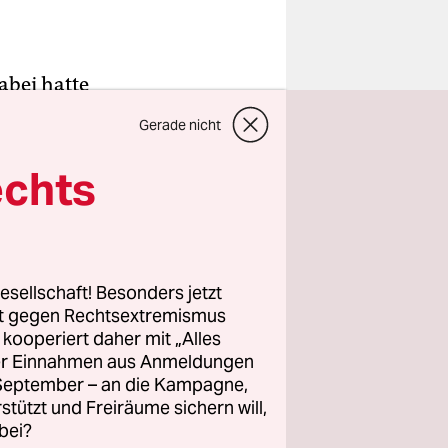
abei hatte
 in Tegel
Gerade nicht
d die ihn
aschine
echts
. Altmaier
rgangenen
esellschaft! Besonders jetzt
rt gegen Rechtsextremismus
sse
z kooperiert daher mit „Alles
 starken
ller Einnahmen aus Anmeldungen
 einer
. September – an die Kampagne,
en
rstützt und Freiräume sichern will,
bei?
t machen