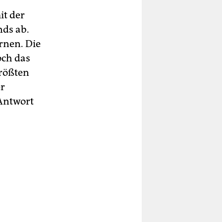
it der
nds ab.
rnen. Die
och das
größten
r
 Antwort